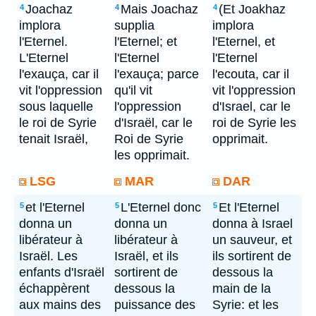
Joachaz
Mais Joachaz
(Et Joakhaz
4
4
4
implora
supplia
implora
l'Eternel.
l'Eternel; et
l'Eternel, et
L'Eternel
l'Eternel
l'Eternel
l'exauça, car il
l'exauça; parce
l'ecouta, car il
vit l'oppression
qu'il vit
vit l'oppression
sous laquelle
l'oppression
d'Israel, car le
le roi de Syrie
d'Israël, car le
roi de Syrie les
tenait Israël,
Roi de Syrie
opprimait.
les opprimait.
LSG
MAR
DAR
et l'Eternel
L'Eternel donc
Et l'Eternel
5
5
5
donna un
donna un
donna à Israel
libérateur à
libérateur à
un sauveur, et
Israël. Les
Israël, et ils
ils sortirent de
enfants d'Israël
sortirent de
dessous la
échappèrent
dessous la
main de la
aux mains des
puissance des
Syrie: et les