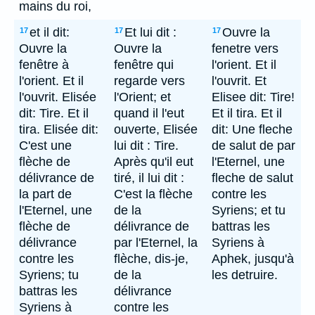
mains du roi,
et il dit:
Et lui dit :
Ouvre la
17
17
17
Ouvre la
Ouvre la
fenetre vers
fenêtre à
fenêtre qui
l'orient. Et il
l'orient. Et il
regarde vers
l'ouvrit. Et
l'ouvrit. Elisée
l'Orient; et
Elisee dit: Tire!
dit: Tire. Et il
quand il l'eut
Et il tira. Et il
tira. Elisée dit:
ouverte, Elisée
dit: Une fleche
C'est une
lui dit : Tire.
de salut de par
flèche de
Après qu'il eut
l'Eternel, une
délivrance de
tiré, il lui dit :
fleche de salut
la part de
C'est la flèche
contre les
l'Eternel, une
de la
Syriens; et tu
flèche de
délivrance de
battras les
délivrance
par l'Eternel, la
Syriens à
contre les
flèche, dis-je,
Aphek, jusqu'à
Syriens; tu
de la
les detruire.
battras les
délivrance
Syriens à
contre les