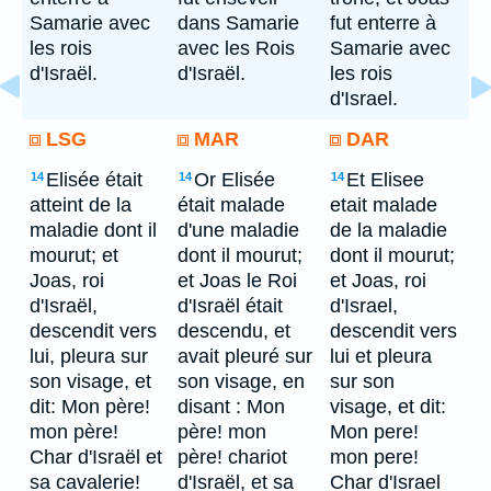
Samarie avec
dans Samarie
fut enterre à
les rois
avec les Rois
Samarie avec
d'Israël.
d'Israël.
les rois
d'Israel.
LSG
MAR
DAR
Elisée était
Or Elisée
Et Elisee
14
14
14
atteint de la
était malade
etait malade
maladie dont il
d'une maladie
de la maladie
mourut; et
dont il mourut;
dont il mourut;
Joas, roi
et Joas le Roi
et Joas, roi
d'Israël,
d'Israël était
d'Israel,
descendit vers
descendu, et
descendit vers
lui, pleura sur
avait pleuré sur
lui et pleura
son visage, et
son visage, en
sur son
dit: Mon père!
disant : Mon
visage, et dit:
mon père!
père! mon
Mon pere!
Char d'Israël et
père! chariot
mon pere!
sa cavalerie!
d'Israël, et sa
Char d'Israel