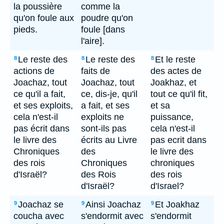
la poussière
comme la
qu'on foule aux
poudre qu'on
pieds.
foule [dans
l'aire].
Le reste des
Le reste des
Et le reste
8
8
8
actions de
faits de
des actes de
Joachaz, tout
Joachaz, tout
Joakhaz, et
ce qu'il a fait,
ce, dis-je, qu'il
tout ce qu'il fit,
et ses exploits,
a fait, et ses
et sa
cela n'est-il
exploits ne
puissance,
pas écrit dans
sont-ils pas
cela n'est-il
le livre des
écrits au Livre
pas ecrit dans
Chroniques
des
le livre des
des rois
Chroniques
chroniques
d'Israël?
des Rois
des rois
d'Israël?
d'Israel?
Joachaz se
Ainsi Joachaz
Et Joakhaz
9
9
9
coucha avec
s'endormit avec
s'endormit