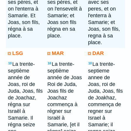
ses pères, et
ses pères, et
avec ses
on l'enterra à
on l'ensevelit à
peres, et on
Samarie. Et
Samarie; et
l'enterra à
Joas, son fils,
Joas son fils
Samarie; et
régna à sa
régna en sa
Joas, son fils,
place.
place.
regna à sa
place.
LSG
MAR
DAR
La trente-
La trente-
La trente-
10
10
10
septième
septième
septieme
année de
année de Joas
annee de
Joas, roi de
Roi de Juda,
Joas, roi de
Juda, Joas, fils
Joas fils de
Juda, Joas, fils
de Joachaz,
Joachaz
de Joakhaz,
régna sur
commença à
commença de
Israël à
régner sur
regner sur
Samarie. Il
Israël à
Israel à
régna seize
Samarie, [et il
Samarie; il