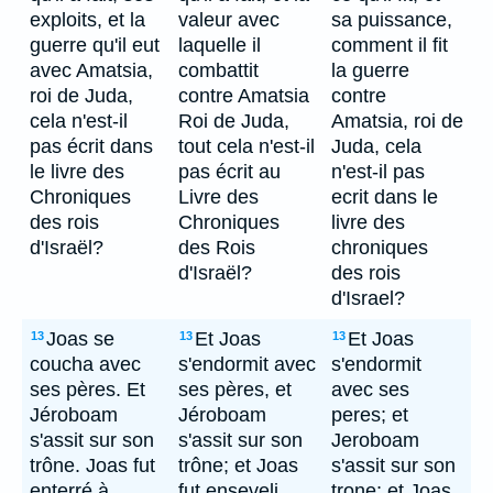
exploits, et la
valeur avec
sa puissance,
guerre qu'il eut
laquelle il
comment il fit
avec Amatsia,
combattit
la guerre
roi de Juda,
contre Amatsia
contre
cela n'est-il
Roi de Juda,
Amatsia, roi de
pas écrit dans
tout cela n'est-il
Juda, cela
le livre des
pas écrit au
n'est-il pas
Chroniques
Livre des
ecrit dans le
des rois
Chroniques
livre des
d'Israël?
des Rois
chroniques
d'Israël?
des rois
d'Israel?
Joas se
Et Joas
Et Joas
13
13
13
coucha avec
s'endormit avec
s'endormit
ses pères. Et
ses pères, et
avec ses
Jéroboam
Jéroboam
peres; et
s'assit sur son
s'assit sur son
Jeroboam
trône. Joas fut
trône; et Joas
s'assit sur son
enterré à
fut enseveli
trone; et Joas