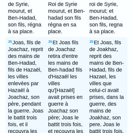
de Syrie,
Roi de Syrie
roi de Syrie,
mourut, et
mourut, et Ben-
mourut; et
Ben-Hadad,
hadad son fils
Ben-Hadad,
son fils, régna
régna en sa
son fils, regna
à sa place.
place.
à sa place.
Joas, fils de
Et Joas fils
Et Joas, fils
25
25
25
Joachaz, reprit
de Joachaz
de Joakhaz,
des mains de
retira d'entre
reprit des
Ben-Hadad,
les mains de
mains de Ben-
fils de Hazaël,
Ben-hadad fils
Hadad, fils de
les villes
d'Hazaël les
Hazael, les
enlevées par
villes
villes que
Hazaël à
qu'[Hazaël]
celui-ci avait
Joachaz, son
avait prises en
prises, dans la
père, pendant
guerre à
guerre, des
la guerre. Joas
Joachaz son
mains de
le battit trois
père; Joas le
Joakhaz, son
fois, et il
battit trois fois,
pere. Joas le
recouvra les
et recouvra les
battit trois fois,