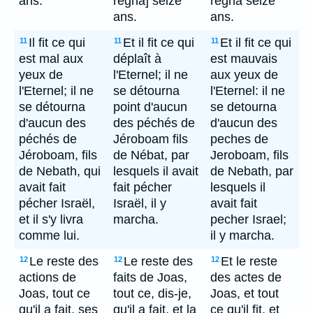
ans.
régna] seize
regna seize
ans.
ans.
Il fit ce qui
Et il fit ce qui
Et il fit ce qui
11
11
11
est mal aux
déplaît à
est mauvais
yeux de
l'Eternel; il ne
aux yeux de
l'Eternel; il ne
se détourna
l'Eternel: il ne
se détourna
point d'aucun
se detourna
d'aucun des
des péchés de
d'aucun des
péchés de
Jéroboam fils
peches de
Jéroboam, fils
de Nébat, par
Jeroboam, fils
de Nebath, qui
lesquels il avait
de Nebath, par
avait fait
fait pécher
lesquels il
pécher Israël,
Israël, il y
avait fait
et il s'y livra
marcha.
pecher Israel;
comme lui.
il y marcha.
Le reste des
Le reste des
Et le reste
12
12
12
actions de
faits de Joas,
des actes de
Joas, tout ce
tout ce, dis-je,
Joas, et tout
qu'il a fait, ses
qu'il a fait, et la
ce qu'il fit, et