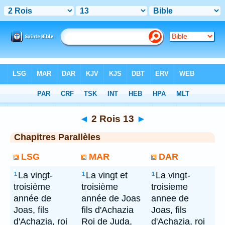
Bible
> 2 Rois 13
◄
2 Rois 13
►
Chapitres Parallèles
LSG
MAR
DAR
La vingt-
La vingt et
La vingt-
1
1
1
troisième
troisième
troisieme
année de
année de Joas
annee de
Joas, fils
fils d'Achazia
Joas, fils
d'Achazia, roi
Roi de Juda,
d'Achazia, roi