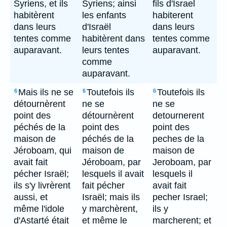
Syriens, et ils
Syriens; ainsi
fils d'Israel
habitèrent
les enfants
habiterent
dans leurs
d'Israël
dans leurs
tentes comme
habitèrent dans
tentes comme
auparavant.
leurs tentes
auparavant.
comme
auparavant.
Mais ils ne se
Toutefois ils
Toutefois ils
6
6
6
détournèrent
ne se
ne se
point des
détournèrent
detournerent
péchés de la
point des
point des
maison de
péchés de la
peches de la
Jéroboam, qui
maison de
maison de
avait fait
Jéroboam, par
Jeroboam, par
pécher Israël;
lesquels il avait
lesquels il
ils s'y livrèrent
fait pécher
avait fait
aussi, et
Israël; mais ils
pecher Israel;
même l'idole
y marchèrent,
ils y
d'Astarté était
et même le
marcherent; et