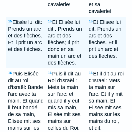
cavalerie!
et sa
cavalerie!
Elisée lui dit:
Et Elisée lui
Et Elisee lui
15
15
15
Prends un arc
dit : Prends un
dit: Prends un
et des flèches.
arc et des
arc et des
Et il prit un arc
flèches; Il prit
fleches. Et il
et des flèches.
donc en sa
prit un arc et
main un arc et
des fleches.
des flèches.
Puis Elisée
Puis il dit au
Et il dit au roi
16
16
16
dit au roi
Roi d'Israël :
d'Israel: Mets
d'Israël: Bande
Mets ta main
ta main sur
l'arc avec ta
sur l'arc; et
l'arc. Et il y mit
main. Et quand
quand il y eut
sa main. Et
il l'eut bandé
mis sa main,
Elisee mit ses
de sa main,
Elisée mit ses
mains sur les
Elisée mit ses
mains sur
mains du roi,
mains sur les
celles du Roi;
et dit: