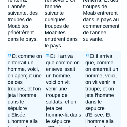
l'enterra.
l'ensevelit. Or
l'enterra. Et des
L'année
l'année
troupes de
suivante, des
suivante
Moab entrerent
troupes de
quelques
dans le pays au
Moabites
troupes de
commencement
pénétrèrent
Moabites
de l'annee
dans le pays.
entrèrent dans
suivante.
le pays.
Et comme on
Et il arriva
Et il arriva
21
21
21
enterrait un
que comme on
que, comme
homme, voici,
ensevelissait
on enterrait un
on aperçut une
un homme,
homme, voici,
de ces
voici on vit
on vit venir la
troupes, et l'on
venir une
troupe, et on
jeta l'homme
troupe de
jeta l'homme
dans le
soldats, et on
dans le
sépulcre
jeta cet
sepulcre
d'Elisée.
homme-là dans
d'Elisee. Et
L'homme alla
le sépulcre
l'homme alla