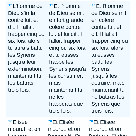
L'homme de
Et l'homme
Et l'homme
19
19
19
Dieu s'irrita
de Dieu se mit
de Dieu se mit
contre lui, et
en fort grande
en colere
dit: Il fallait
colère contre
contre lui, et
frapper cinq ou
lui, et lui dit : Il
dit: Il fallait
six fois; alors
fallait frapper
frapper cinq ou
tu aurais battu
cinq ou six fois;
six fois, alors
les Syriens
et tu eusses
tu eusses
jusqu'à leur
frappé les
battu les
extermination;
Syriens jusqu'à
Syriens
maintenant tu
les consumer;
jusqu'à les
les battras
mais
detruire; mais
trois fois.
maintenant tu
maintenant tu
ne les
ne battras les
frapperas que
Syriens que
trois fois.
trois fois.
Elisée
Et Elisée
Et Elisee
20
20
20
mourut, et on
mourut, et on
mourut, et on