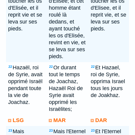
toucher les os
d'Elisée; et cet
toucher les os
d'Elisée, et il
homme étant
d'Elisee, et il
reprit vie et se
roulé là
reprit vie, et se
leva sur ses
dedans, et
leva sur ses
pieds.
ayant touché
pieds.
les os d'Elisée,
revint en vie, et
se leva sur ses
pieds.
Hazaël, roi
Or durant
Et Hazael,
22
22
22
de Syrie, avait
tout le temps
roi de Syrie,
opprimé Israël
de Joachaz,
opprima Israel
pendant toute
Hazaël Roi de
tous les jours
la vie de
Syrie avait
de Joakhaz.
Joachaz.
opprimé les
Israëlites;
LSG
MAR
DAR
Mais
Mais l'Eternel
Et l'Eternel
23
23
23