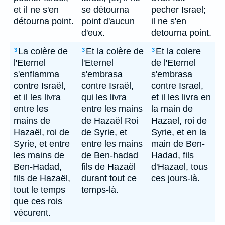
et il ne s'en
se détourna
pecher Israel;
détourna point.
point d'aucun
il ne s'en
d'eux.
detourna point.
La colère de
Et la colère de
Et la colere
3
3
3
l'Eternel
l'Eternel
de l'Eternel
s'enflamma
s'embrasa
s'embrasa
contre Israël,
contre Israël,
contre Israel,
et il les livra
qui les livra
et il les livra en
entre les
entre les mains
la main de
mains de
de Hazaël Roi
Hazael, roi de
Hazaël, roi de
de Syrie, et
Syrie, et en la
Syrie, et entre
entre les mains
main de Ben-
les mains de
de Ben-hadad
Hadad, fils
Ben-Hadad,
fils de Hazaël
d'Hazael, tous
fils de Hazaël,
durant tout ce
ces jours-là.
tout le temps
temps-là.
que ces rois
vécurent.