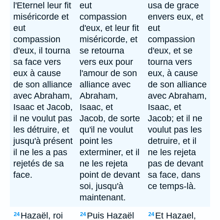
l'Eternel leur fit
eut
usa de grace
miséricorde et
compassion
envers eux, et
eut
d'eux, et leur fit
eut
compassion
miséricorde, et
compassion
d'eux, il tourna
se retourna
d'eux, et se
sa face vers
vers eux pour
tourna vers
eux à cause
l'amour de son
eux, à cause
de son alliance
alliance avec
de son alliance
avec Abraham,
Abraham,
avec Abraham,
Isaac et Jacob,
Isaac, et
Isaac, et
il ne voulut pas
Jacob, de sorte
Jacob; et il ne
les détruire, et
qu'il ne voulut
voulut pas les
jusqu'à présent
point les
detruire, et il
il ne les a pas
exterminer, et il
ne les rejeta
rejetés de sa
ne les rejeta
pas de devant
face.
point de devant
sa face, dans
soi, jusqu'à
ce temps-là.
maintenant.
Hazaël, roi
Puis Hazaël
Et Hazael,
24
24
24