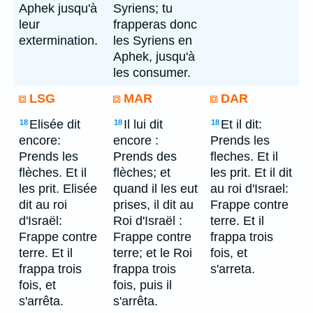
Aphek jusqu'à
Syriens; tu
leur
frapperas donc
extermination.
les Syriens en
Aphek, jusqu'à
les consumer.
LSG
MAR
DAR
Elisée dit
Il lui dit
Et il dit:
18
18
18
encore:
encore :
Prends les
Prends les
Prends des
fleches. Et il
flèches. Et il
flèches; et
les prit. Et il dit
les prit. Elisée
quand il les eut
au roi d'Israel:
dit au roi
prises, il dit au
Frappe contre
d'Israël:
Roi d'Israël :
terre. Et il
Frappe contre
Frappe contre
frappa trois
terre. Et il
terre; et le Roi
fois, et
frappa trois
frappa trois
s'arreta.
fois, et
fois, puis il
s'arrêta.
s'arrêta.