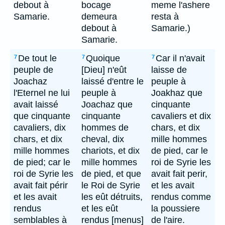
debout à
bocage
meme l'ashere
Samarie.
demeura
resta à
debout à
Samarie.)
Samarie.
De tout le
Quoique
Car il n'avait
7
7
7
peuple de
[Dieu] n'eût
laisse de
Joachaz
laissé d'entre le
peuple à
l'Eternel ne lui
peuple à
Joakhaz que
avait laissé
Joachaz que
cinquante
que cinquante
cinquante
cavaliers et dix
cavaliers, dix
hommes de
chars, et dix
chars, et dix
cheval, dix
mille hommes
mille hommes
chariots, et dix
de pied, car le
de pied; car le
mille hommes
roi de Syrie les
roi de Syrie les
de pied, et que
avait fait perir,
avait fait périr
le Roi de Syrie
et les avait
et les avait
les eût détruits,
rendus comme
rendus
et les eût
la poussiere
semblables à
rendus [menus]
de l'aire.