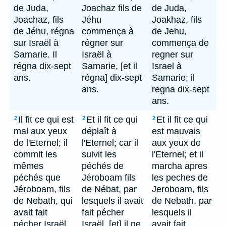
de Juda,
Joachaz fils de
de Juda,
Joachaz, fils
Jéhu
Joakhaz, fils
de Jéhu, régna
commença à
de Jehu,
sur Israël à
régner sur
commença de
Samarie. Il
Israël à
regner sur
régna dix-sept
Samarie, [et il
Israel à
ans.
régna] dix-sept
Samarie; il
ans.
regna dix-sept
ans.
Il fit ce qui est
Et il fit ce qui
Et il fit ce qui
2
2
2
mal aux yeux
déplaît à
est mauvais
de l'Eternel; il
l'Eternel; car il
aux yeux de
commit les
suivit les
l'Eternel; et il
mêmes
péchés de
marcha apres
péchés que
Jéroboam fils
les peches de
Jéroboam, fils
de Nébat, par
Jeroboam, fils
de Nebath, qui
lesquels il avait
de Nebath, par
avait fait
fait pécher
lesquels il
pécher Israël,
Israël, [et] il ne
avait fait