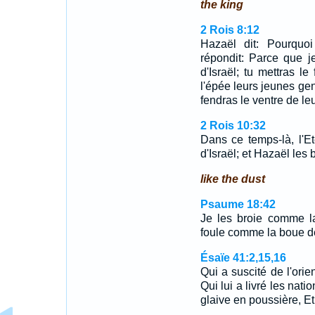
the king
2 Rois 8:12
Hazaël dit: Pourquoi
répondit: Parce que j
d'Israël; tu mettras le
l'épée leurs jeunes gens
fendras le ventre de l
2 Rois 10:32
Dans ce temps-là, l'E
d'Israël; et Hazaël les ba
like the dust
Psaume 18:42
Je les broie comme la
foule comme la boue d
Ésaïe 41:2,15,16
Qui a suscité de l'orie
Qui lui a livré les nati
glaive en poussière, E