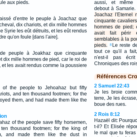
ule aux pieds.
aussi, et même l'
debout à Samarie
Joachaz l'Eternel 
laissé d'entre le peuple à Joachaz que
cinquante cavaliers,
eval, dix chariots, et dix mille hommes
hommes de pied; c
e Syrie les eût détruits, et les eût rendus
avait fait périr
 qu'on foule [dans l'aire].
semblables à la po
pieds.
Le reste d
8
tout ce qu'il a fai
e de peuple à Joakhaz que cinquante
n'est-il pas écr
et dix mille hommes de pied, car le roi de
Chroniques des roi
ir, et les avait rendus comme la poussiere
Références Cro
2 Samuel 22:43
 of the people to Jehoahaz but fifty
Je les broie comm
iots, and ten thousand footmen; for the
terre, Je les écrase
troyed them, and had made them like the
boue des rues.
2 Rois 8:12
ion
Hazaël dit: Pourqu
oahaz of the people save fifty horsemen,
t-il? Et Elisée rép
 ten thousand footmen; for the king of
le mal que tu feras 
m, and made them like the dust in