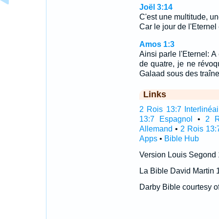
Joël 3:14
C'est une multitude, un
Car le jour de l'Eterne
Amos 1:3
Ainsi parle l'Eternel:
de quatre, je ne révoq
Galaad sous des traîne
Links
2 Rois 13:7 Interlinéai
13:7 Espagnol
•
2 R
Allemand
•
2 Rois 13:
Apps
•
Bible Hub
Version Louis Segond
La Bible David Martin 
Darby Bible courtesy o