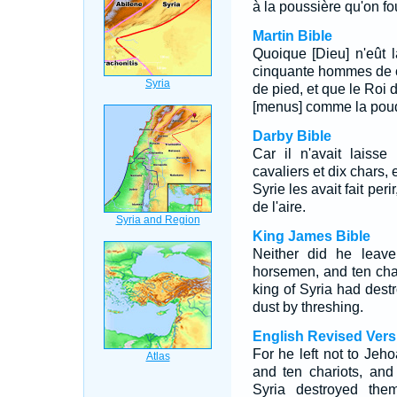
à la poussière qu'on fo
Martin Bible
Quoique [Dieu] n'eût 
cinquante hommes de ch
de pied, et que le Roi d
[menus] comme la poudre
Darby Bible
Car il n'avait laiss
cavaliers et dix chars, 
Syrie les avait fait per
de l'aire.
King James Bible
Neither did he leave
horsemen, and ten char
king of Syria had des
dust by threshing.
English Revised Vers
For he left not to Jeh
and ten chariots, and
Syria destroyed the