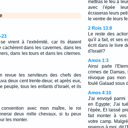
mettras le feu à leur
avec l'épée leu
écraseras leurs peti
e
le ventre de leurs 
2 Rois 13:8
Le reste des actio
-23
qu'il a fait, et ses e
e virent à l'extrémité, car ils étaient
écrit dans le livre
se cachèrent dans les cavernes, dans les
d'Israël?
ers, dans les tours et dans les citernes.
Amos 1:3
Ainsi parle l'Ete
crimes de Damas, 
 revue les serviteurs des chefs des
révoque pas mon a
rouva deux cent trente-deux; et après eux,
foulé Galaad sous d
e peuple, tous les enfants d'Israël, et ils
Amos 4:10
J'ai envoyé parmi
en Egypte; J'ai t
 convention avec mon maître, le roi
l'épée, Et laissé p
onnerai deux mille chevaux, si tu peux
fait monter à vos 
our les monter.
votre camp. Malgré
revenus à moi, dit l'