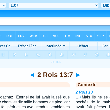
◄
2 Rois 13:7
►
Contexte
2 Rois 13
oachaz l'Eternel ne lui avait laissé que
…
Mais ils ne se 
6
x chars, et dix mille hommes de pied; car
péchés de la mai
t fait périr et les avait rendus semblables
avait fait pécher I