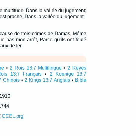
e multitude, Dans la vallée du jugement;
l est proche, Dans la vallée du jugement.
 A cause de trois crimes de Damas, Même
ue pas mon arrêt, Parce qu'ils ont foulé
aux de fer.
re
•
2 Rois 13:7 Multilingue
•
2 Reyes
ois 13:7 Français
•
2 Koenige 13:7
7 Chinois
•
2 Kings 13:7 Anglais
•
Bible
 1910
1744
f
CCEL.org
.