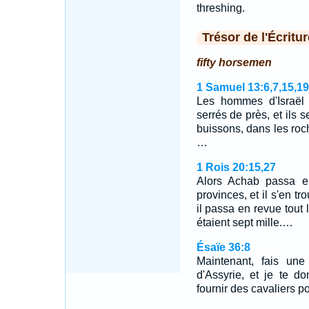
threshing.
Trésor de l'Écritur
fifty horsemen
1 Samuel 13:6,7,15,19
Les hommes d'Israël s
serrés de près, et ils 
buissons, dans les roch
…
1 Rois 20:15,27
Alors Achab passa en
provinces, et il s'en t
il passa en revue tout l
étaient sept mille.…
Ésaïe 36:8
Maintenant, fais une
d'Assyrie, et je te d
fournir des cavaliers p