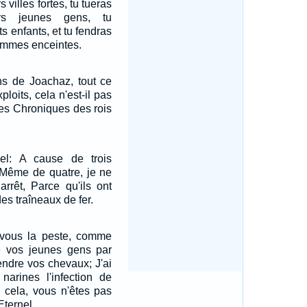
s villes fortes, tu tueras
rs jeunes gens, tu
ts enfants, et tu fendras
femmes enceintes.
ns de Joachaz, tout ce
xploits, cela n'est-il pas
 des Chroniques des rois
rnel: A cause de trois
Même de quatre, je ne
rrêt, Parce qu'ils ont
es traîneaux de fer.
 vous la peste, comme
ué vos jeunes gens par
rendre vos chevaux; J'ai
narines l'infection de
 cela, vous n'êtes pas
Eternel.