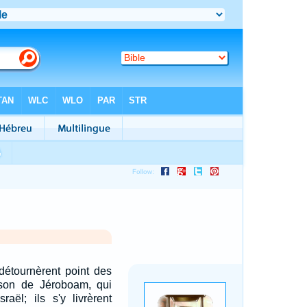
détournèrent point des
son de Jéroboam, qui
sraël; ils s'y livrèrent