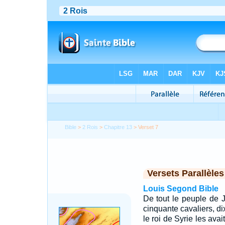
Bible
>
2 Rois
>
Chapitre 13
> Verset 7
Versets Parallèles
Louis Segond Bible
De tout le peuple de J
cinquante cavaliers, di
le roi de Syrie les avai