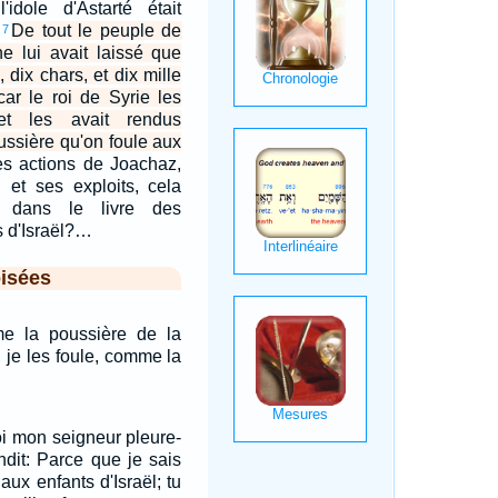
idole d'Astarté était
.
De tout le peuple de
7
ne lui avait laissé que
 dix chars, et dix mille
ar le roi de Syrie les
 et les avait rendus
ussière qu'on foule aux
es actions de Joachaz,
t, et ses exploits, cela
it dans le livre des
s d'Israël?…
isées
e la poussière de la
, je les foule, comme la
oi mon seigneur pleure-
ondit: Parce que je sais
aux enfants d'Israël; tu