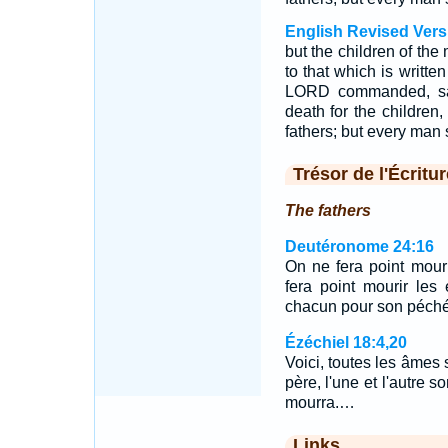
English Revised Vers
but the children of the
to that which is writte
LORD commanded, sayi
death for the children,
fathers; but every man s
Trésor de l'Écritur
The fathers
Deutéronome 24:16
On ne fera point mouri
fera point mourir les
chacun pour son péché
Ézéchiel 18:4,20
Voici, toutes les âmes 
père, l'une et l'autre s
mourra.…
Links