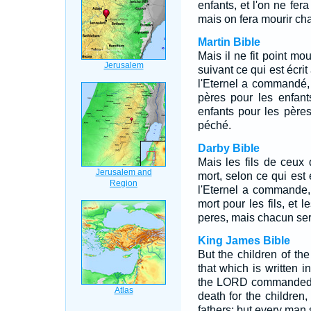
enfants, et l'on ne fer
mais on fera mourir ch
Martin Bible
Mais il ne fit point mou
suivant ce qui est écri
l'Eternel a commandé, 
pères pour les enfant
enfants pour les père
péché.
Darby Bible
Mais les fils de ceux q
mort, selon ce qui est 
l'Eternel a commande,
mort pour les fils, et 
peres, mais chacun ser
King James Bible
But the children of th
that which is written 
the LORD commanded, s
death for the children,
fathers; but every man s