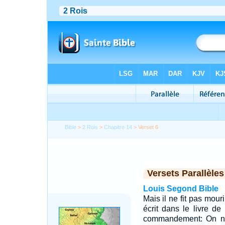
Bible
>
2 Rois
>
Chapitre 14
> Verset 6
Versets Parallèles
Louis Segond Bible
Mais il ne fit pas mouri
écrit dans le livre de
commandement: On ne 