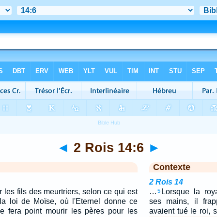
◄
2 Rois 14:6
►
Contexte
2 Rois 14
r les fils des meurtriers, selon ce qui est
…
Lorsque la roya
5
 la loi de Moïse, où l'Eternel donne ce
ses mains, il fra
fera point mourir les pères pour les
avaient tué le roi,