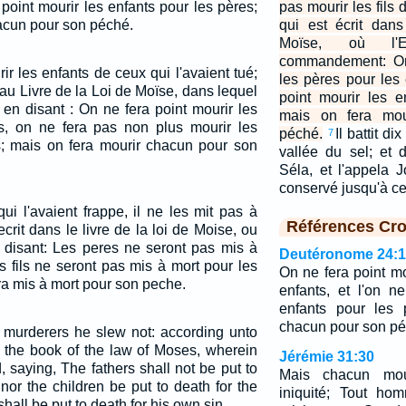
a point mourir les enfants pour les pères;
pas mourir les fils 
acun pour son péché.
qui est écrit dans
Moïse, où l'
commandement: On 
rir les enfants de ceux qui l'avaient tué;
les pères pour les 
t au Livre de la Loi de Moïse, dans lequel
point mourir les e
en disant : On ne fera point mourir les
mais on fera mou
s, on ne fera pas non plus mourir les
péché.
Il battit d
7
s; mais on fera mourir chacun pour son
vallée du sel; et d
Séla, et l'appela 
conservé jusqu'à ce
ui l'avaient frappe, il ne les mit pas à
Références Cro
ecrit dans le livre de la loi de Moise, ou
 disant: Les peres ne seront pas mis à
Deutéronome 24:
les fils ne seront pas mis à mort pour les
On ne fera point mo
a mis à mort pour son peche.
enfants, et l'on n
enfants pour les 
chacun pour son pé
e murderers he slew not: according unto
in the book of the law of Moses, wherein
Jérémie 31:30
aying, The fathers shall not be put to
Mais chacun mou
 nor the children be put to death for the
iniquité; Tout h
hall be put to death for his own sin.