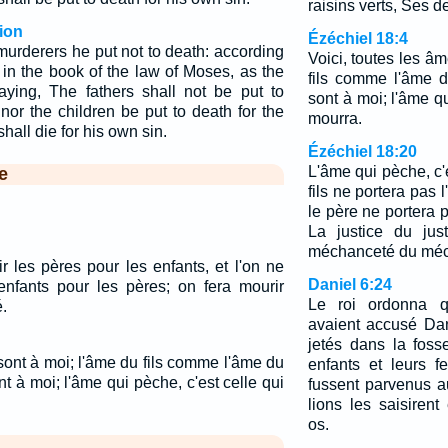
raisins verts, Ses 
ion
Ézéchiel 18:4
 murderers he put not to death: according
Voici, toutes les â
n in the book of the law of Moses, as the
fils comme l'âme du
ng, The fathers shall not be put to
sont à moi; l'âme qu
 nor the children be put to death for the
mourra.
hall die for his own sin.
Ézéchiel 18:20
L'âme qui pèche, c'
e
fils ne portera pas l
le père ne portera pa
La justice du jus
méchanceté du méch
r les pères pour les enfants, et l'on ne
Daniel 6:24
 enfants pour les pères; on fera mourir
Le roi ordonna 
.
avaient accusé Da
jetés dans la foss
sont à moi; l'âme du fils comme l'âme du
enfants et leurs f
ont à moi; l'âme qui pèche, c'est celle qui
fussent parvenus a
lions les saisirent
os.