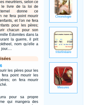
des meurtriers, selon ce
 le livre de la loi de
Eternel donne ce
ne fera point mourir
enfants, et l'on ne fera
nfants pour les pères;
rir chacun pour son
ix mille Edomites dans la
urant la guerre, il prit
Joktheel, nom qu'elle a
 jour.…
isées
16
urir les pères pour les
e fera point mourir les
pères; on fera mourir
ché.
rra pour sa propre
omme qui mangera des