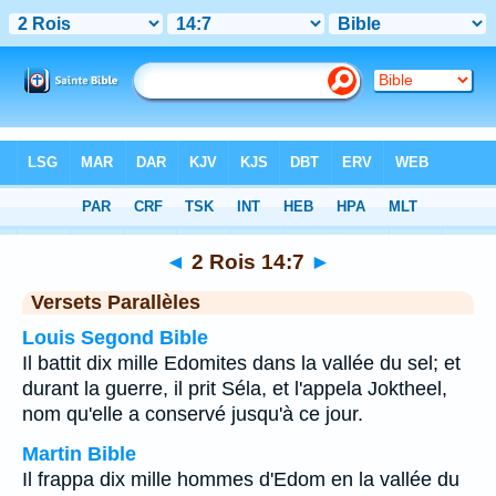
Bible
>
2 Rois
>
Chapitre 14
> Verset 7
◄
2 Rois 14:7
►
Versets Parallèles
Louis Segond Bible
Il battit dix mille Edomites dans la vallée du sel; et
durant la guerre, il prit Séla, et l'appela Joktheel,
nom qu'elle a conservé jusqu'à ce jour.
Martin Bible
Il frappa dix mille hommes d'Edom en la vallée du