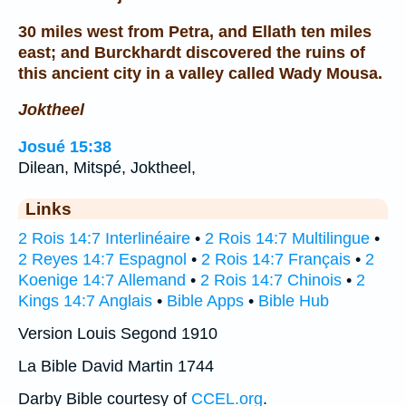
30 miles west from Petra, and Ellath ten miles
east; and Burckhardt discovered the ruins of
this ancient city in a valley called Wady Mousa.
Joktheel
Josué 15:38
Dilean, Mitspé, Joktheel,
Links
2 Rois 14:7 Interlinéaire
•
2 Rois 14:7 Multilingue
•
2 Reyes 14:7 Espagnol
•
2 Rois 14:7 Français
•
2
Koenige 14:7 Allemand
•
2 Rois 14:7 Chinois
•
2
Kings 14:7 Anglais
•
Bible Apps
•
Bible Hub
Version Louis Segond 1910
La Bible David Martin 1744
Darby Bible courtesy of
CCEL.org
.