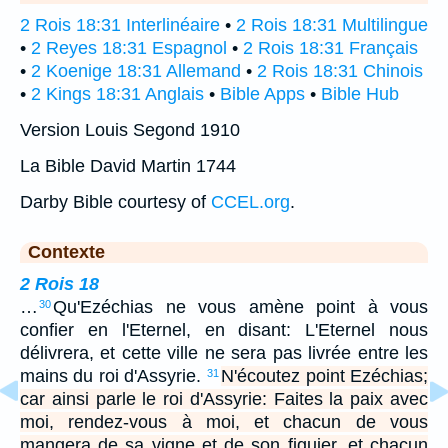
2 Rois 18:31 Interlinéaire
•
2 Rois 18:31 Multilingue
•
2 Reyes 18:31 Espagnol
•
2 Rois 18:31 Français
•
2 Koenige 18:31 Allemand
•
2 Rois 18:31 Chinois
•
2 Kings 18:31 Anglais
•
Bible Apps
•
Bible Hub
Version Louis Segond 1910
La Bible David Martin 1744
Darby Bible courtesy of
CCEL.org
.
Contexte
2 Rois 18
…
Qu'Ezéchias ne vous amène point à vous
30
confier en l'Eternel, en disant: L'Eternel nous
délivrera, et cette ville ne sera pas livrée entre les
mains du roi d'Assyrie.
N'écoutez point Ezéchias;
31
car ainsi parle le roi d'Assyrie: Faites la paix avec
moi, rendez-vous à moi, et chacun de vous
mangera de sa vigne et de son figuier, et chacun