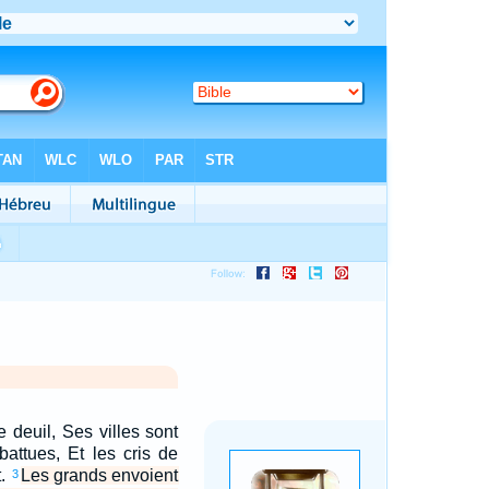
 deuil, Ses villes sont
abattues, Et les cris de
t.
Les grands envoient
3