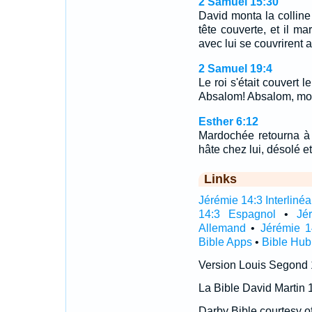
2 Samuel 15:30
David monta la colline 
tête couverte, et il ma
avec lui se couvrirent a
2 Samuel 19:4
Le roi s'était couvert le
Absalom! Absalom, mon f
Esther 6:12
Mardochée retourna à 
hâte chez lui, désolé et 
Links
Jérémie 14:3 Interlinéa
14:3 Espagnol
•
Jé
Allemand
•
Jérémie 1
Bible Apps
•
Bible Hub
Version Louis Segond
La Bible David Martin 
Darby Bible courtesy o