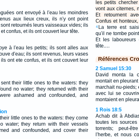
les petits chercher
vont aux citernes, 
inguées ont envoyé à l'eau les moindres
Et retournent ave
venus aux lieux creux, ils n'y ont point
Confus et honteux, 
n sont retournés leurs vaisseaux vides; ils
La terre est sai
4
t confus, et ils ont couvert leur tête.
qu'il ne tombe poin
Et les laboureurs
tête.…
e à l'eau les petits; ils sont alles aux
trouve d'eau; ils sont revenus, leurs vases
Références Cro
 ils ont ete confus, et ils ont couvert leur
2 Samuel 15:30
David monta la co
montait en pleurant e
ent their little ones to the waters: they
marchait nu-pieds; 
ound no water; they returned with their
avec lui se couvrire
 were ashamed and confounded, and
montaient en pleura
1 Rois 18:5
ion
Achab dit à Abdia
heir little ones to the waters: they come
toutes les sources
no water; they return with their vessels
torrents; peut-êt
med and confounded, and cover their
l'herbe, et nous c