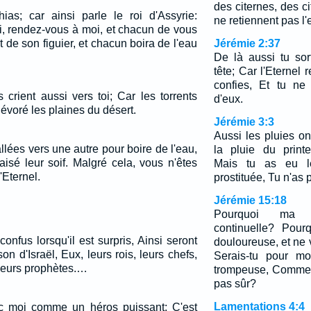
des citernes, des c
ias; car ainsi parle le roi d'Assyrie:
ne retiennent pas l'
i, rendez-vous à moi, et chacun de vous
de son figuier, et chacun boira de l'eau
Jérémie 2:37
De là aussi tu sor
tête; Car l'Eternel 
confies, Et tu ne
crient aussi vers toi; Car les torrents
d'eux.
dévoré les plaines du désert.
Jérémie 3:3
Aussi les pluies on
allées vers une autre pour boire de l'eau,
la pluie du print
aisé leur soif. Malgré cela, vous n'êtes
Mais tu as eu l
'Eternel.
prostituée, Tu n'as 
Jérémie 15:18
Pourquoi ma so
continuelle? Pour
nfus lorsqu'il est surpris, Ainsi seront
douloureuse, et ne 
n d'Israël, Eux, leurs rois, leurs chefs,
Serais-tu pour m
 leurs prophètes.…
trompeuse, Comme 
pas sûr?
Lamentations 4:4
ec moi comme un héros puissant; C'est