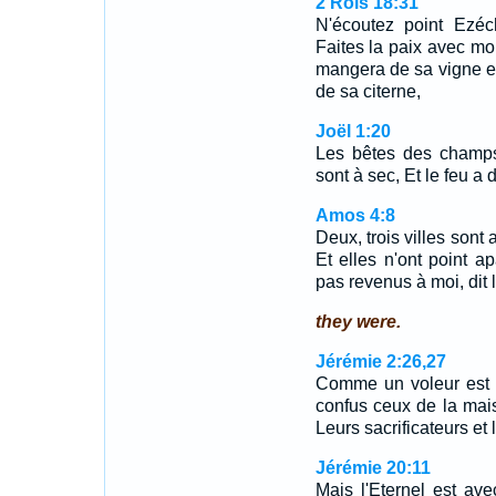
2 Rois 18:31
N'écoutez point Ezéch
Faites la paix avec mo
mangera de sa vigne et 
de sa citerne,
Joël 1:20
Les bêtes des champs 
sont à sec, Et le feu a 
Amos 4:8
Deux, trois villes sont 
Et elles n'ont point ap
pas revenus à moi, dit l
they were.
Jérémie 2:26,27
Comme un voleur est co
confus ceux de la maiso
Leurs sacrificateurs et
Jérémie 20:11
Mais l'Eternel est av