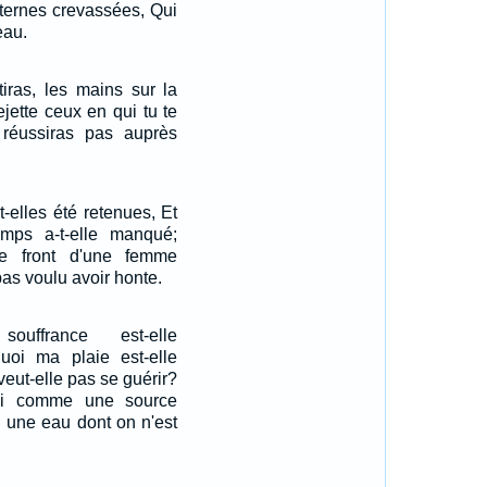
iternes crevassées, Qui
eau.
tiras, les mains sur la
rejette ceux en qui tu te
 réussiras pas auprès
t-elles été retenues, Et
emps a-t-elle manqué;
e front d'une femme
pas voulu avoir honte.
uffrance est-elle
quoi ma plaie est-elle
veut-elle pas se guérir?
oi comme une source
une eau dont on n'est