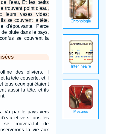
 de l'eau, Et les petits
ne trouvent point d'eau,
c leurs vases vides;
ils se couvrent la tête.
sie d'épouvante, Parce
t de pluie dans le pays,
 confus se couvrent la
isées
lline des oliviers. Il
t la tête couverte, et il
et tous ceux qui étaient
nt aussi la tête, et ils
nt.
s: Va par le pays vers
 d'eau et vers tous les
re se trouvera-t-il de
onserverons la vie aux