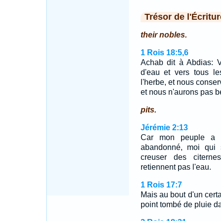
Trésor de l'Écritur
their nobles.
1 Rois 18:5,6
Achab dit à Abdias: V
d'eau et vers tous les
l'herbe, et nous conser
et nous n'aurons pas b
pits.
Jérémie 2:13
Car mon peuple a c
abandonné, moi qui 
creuser des citerne
retiennent pas l'eau.
1 Rois 17:7
Mais au bout d'un certai
point tombé de pluie d