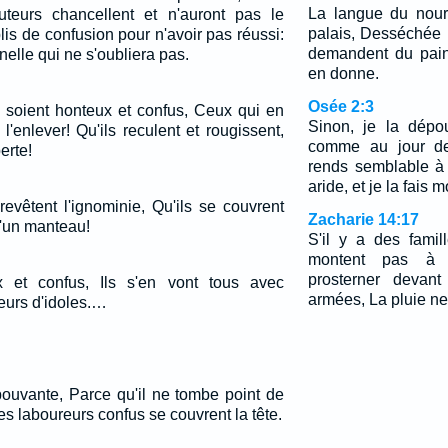
La langue du nour
teurs chancellent et n'auront pas le
palais, Desséchée p
lis de confusion pour n'avoir pas réussi:
demandent du pain
elle qui ne s'oubliera pas.
en donne.
Osée 2:3
 soient honteux et confus, Ceux qui en
Sinon, je la dépo
'enlever! Qu'ils reculent et rougissent,
comme au jour de
erte!
rends semblable à 
aride, et je la fais m
evêtent l'ignominie, Qu'ils se couvrent
Zacharie 14:17
'un manteau!
S'il y a des famil
montent pas à 
prosterner devant
x et confus, Ils s'en vont tous avec
armées, La pluie ne
eurs d'idoles.…
épouvante, Parce qu'il ne tombe point de
les laboureurs confus se couvrent la tête.