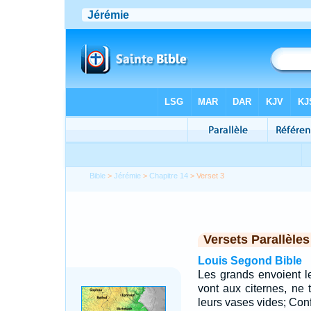
Bible
>
Jérémie
>
Chapitre 14
> Verset 3
Versets Parallèles
Louis Segond Bible
Les grands envoient les
vont aux citernes, ne 
leurs vases vides; Confu