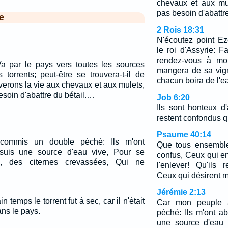
chevaux et aux mu
pas besoin d'abattre
e
2 Rois 18:31
N'écoutez point Ez
le roi d'Assyrie: F
rendez-vous à mo
a par le pays vers toutes les sources
mangera de sa vign
 torrents; peut-être se trouvera-t-il de
chacun boira de l'ea
verons la vie aux chevaux et aux mulets,
esoin d'abattre du bétail.…
Job 6:20
Ils sont honteux d'
restent confondus qu
Psaume 40:14
ommis un double péché: Ils m'ont
Que tous ensemble
suis une source d'eau vive, Pour se
confus, Ceux qui e
s, des citernes crevassées, Qui ne
l'enlever! Qu'ils 
Ceux qui désirent m
Jérémie 2:13
n temps le torrent fut à sec, car il n'était
Car mon peuple 
ans le pays.
péché: Ils m'ont a
une source d'eau 