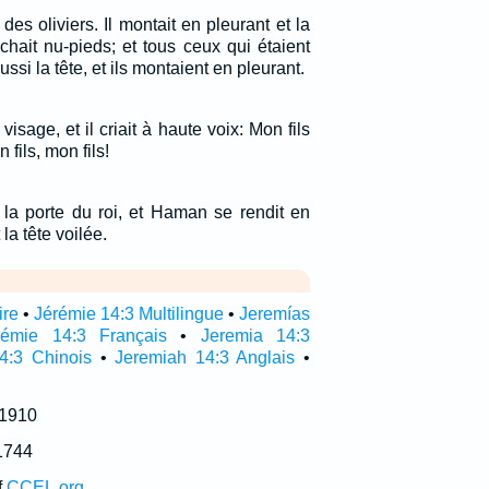
des oliviers. Il montait en pleurant et la
rchait nu-pieds; et tous ceux qui étaient
ussi la tête, et ils montaient en pleurant.
 visage, et il criait à haute voix: Mon fils
ils, mon fils!
la porte du roi, et Haman se rendit en
la tête voilée.
ire
•
Jérémie 14:3 Multilingue
•
Jeremías
rémie 14:3 Français
•
Jeremia 14:3
4:3 Chinois
•
Jeremiah 14:3 Anglais
•
 1910
1744
f
CCEL.org
.