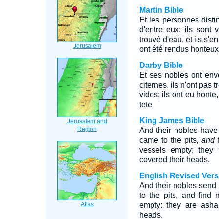
Martin Bible
Et les personnes dist
d'entre eux; ils sont 
trouvé d'eau, et ils s'e
ont été rendus honteux e
Darby Bible
Et ses nobles ont envoy
citernes, ils n'ont pas 
vides; ils ont eu honte,
tete.
King James Bible
And their nobles have s
came to the pits,
and
f
vessels empty; they
covered their heads.
English Revised Vers
And their nobles send t
to the pits, and find 
empty: they are asha
heads.