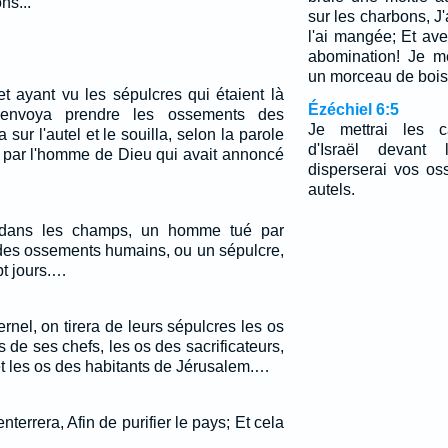
ns...
sur les charbons, J'a
l'ai mangée; Et ave
abomination! Je m
un morceau de bois
et ayant vu les sépulcres qui étaient là
Ézéchiel 6:5
envoya prendre les ossements des
Je mettrai les c
a sur l'autel et le souilla, selon la parole
d'Israël devant 
e par l'homme de Dieu qui avait annoncé
disperserai vos o
autels.
 dans les champs, un homme tué par
 des ossements humains, ou un sépulcre,
t jours.…
ernel, on tirera de leurs sépulcres les os
s de ses chefs, les os des sacrificateurs,
et les os des habitants de Jérusalem.…
nterrera, Afin de purifier le pays; Et cela