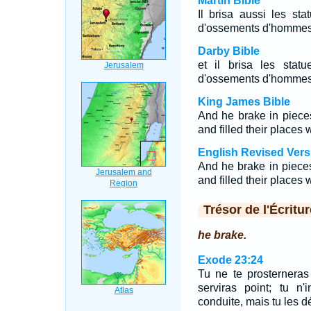
Martin Bible
Il brisa aussi les st
d'ossements d'hommes le
Darby Bible
et il brisa les stat
d'ossements d'hommes le
King James Bible
And he brake in piece
and filled their places
English Revised Vers
And he brake in pieces
and filled their places
Trésor de l'Écritur
he brake.
Exode 23:24
Tu ne te prosterneras
serviras point; tu n
conduite, mais tu les dé