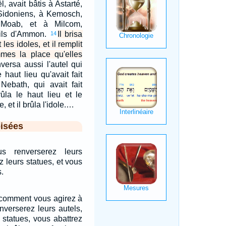
l, avait bâtis à Astarté,
 Sidoniens, à Kemosch,
 Moab, et à Milcom,
fils d'Ammon.
Il brisa
14
 les idoles, et il remplit
mes la place qu'elles
nversa aussi l'autel qui
e haut lieu qu'avait fait
Nebath, qui avait fait
rûla le haut lieu et le
, et il brûla l'idole.…
isées
us renverserez leurs
z leurs statues, et vous
s.
, comment vous agirez à
nverserez leurs autels,
 statues, vous abattrez