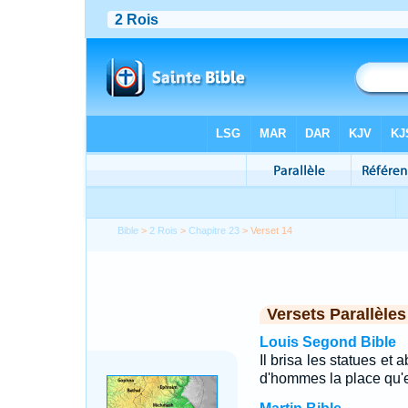
Bible
>
2 Rois
>
Chapitre 23
> Verset 14
Versets Parallèles
Louis Segond Bible
Il brisa les statues et a
d'hommes la place qu'e