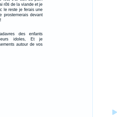
i rôti de la viande et je
c le reste je ferais une
e prosternerais devant
!
adavres des enfants
leurs idoles, Et je
ssements autour de vos