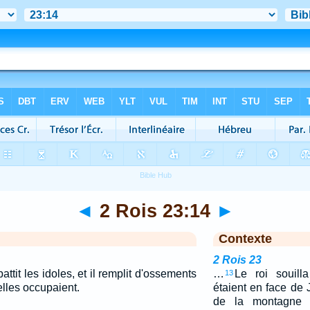
◄
2 Rois 23:14
►
Contexte
2 Rois 23
battit les idoles, et il remplit d'ossements
…
Le roi souill
13
lles occupaient.
étaient en face de 
de la montagne d