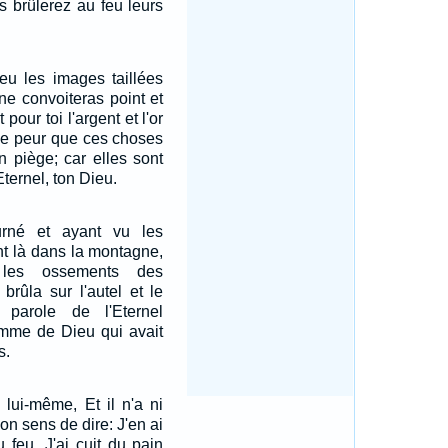
us brûlerez au feu leurs
eu les images taillées
ne convoiteras point et
pour toi l'argent et l'or
 de peur que ces choses
n piège; car elles sont
ternel, ton Dieu.
ourné et ayant vu les
nt là dans la montagne,
 les ossements des
 brûla sur l'autel et le
 parole de l'Eternel
omme de Dieu qui avait
s.
 lui-même, Et il n'a ni
 bon sens de dire: J'en ai
 feu, J'ai cuit du pain