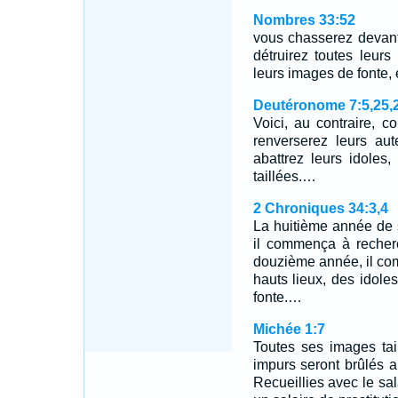
Nombres 33:52
vous chasserez devant
détruirez toutes leurs
leurs images de fonte, e
Deutéronome 7:5,25,
Voici, au contraire, 
renverserez leurs aut
abattrez leurs idoles
taillées.…
2 Chroniques 34:3,4
La huitième année de 
il commença à recherc
douzième année, il co
hauts lieux, des idole
fonte.…
Michée 1:7
Toutes ses images tai
impurs seront brûlés au
Recueillies avec le sal