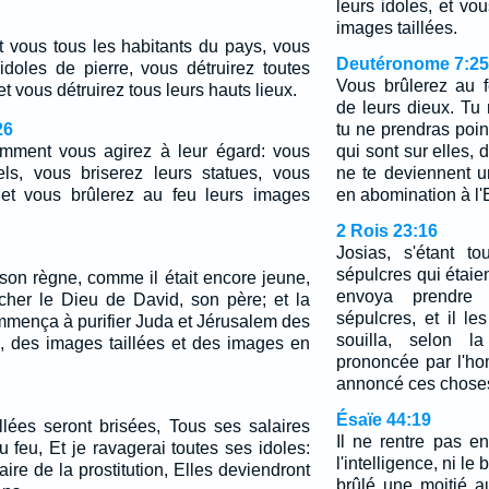
leurs idoles, et vo
images taillées.
 vous tous les habitants du pays, vous
Deutéronome 7:25
 idoles de pierre, vous détruirez toutes
Vous brûlerez au f
t vous détruirez tous leurs hauts lieux.
de leurs dieux. Tu 
26
tu ne prendras point 
comment vous agirez à leur égard: vous
qui sont sur elles,
els, vous briserez leurs statues, vous
ne te deviennent u
, et vous brûlerez au feu leurs images
en abomination à l'E
2 Rois 23:16
Josias, s'étant t
sépulcres qui étaie
son règne, comme il était encore jeune,
envoya prendre
her le Dieu de David, son père; et la
sépulcres, et il les
mmença à purifier Juda et Jérusalem des
souilla, selon la
s, des images taillées et des images en
prononcée par l'h
annoncé ces chose
Ésaïe 44:19
llées seront brisées, Tous ses salaires
Il ne rentre pas en
 feu, Et je ravagerai toutes ses idoles:
l'intelligence, ni le
aire de la prostitution, Elles deviendront
brûlé une moitié au