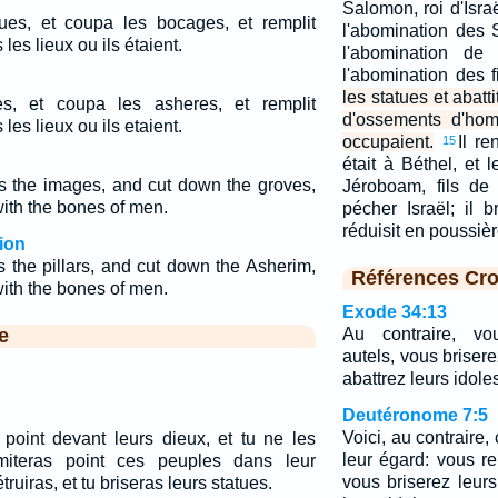
Salomon, roi d'Israë
atues, et coupa les bocages, et remplit
l'abomination des
s lieux ou ils étaient.
l'abomination de
l'abomination des 
les statues et abattit
ues, et coupa les asheres, et remplit
d'ossements d'hom
s lieux ou ils etaient.
occupaient.
Il re
15
était à Béthel, et l
s the images, and cut down the groves,
Jéroboam, fils de 
 with the bones of men.
pécher Israël; il b
réduisit en poussière
ion
 the pillars, and cut down the Asherim,
Références Cro
 with the bones of men.
Exode 34:13
e
Au contraire, vo
autels, vous brisere
abattrez leurs idole
Deutéronome 7:5
Voici, au contraire
 point devant leurs dieux, et tu ne les
leur égard: vous re
'imiteras point ces peuples dans leur
vous briserez leurs
truiras, et tu briseras leurs statues.