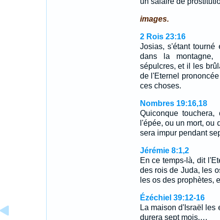
un salaire de prostitutio
images.
2 Rois 23:16
Josias, s'étant tourné 
dans la montagne, 
sépulcres, et il les brûl
de l'Eternel prononcé
ces choses.
Nombres 19:16,18
Quiconque touchera,
l'épée, ou un mort, ou
sera impur pendant sep
Jérémie 8:1,2
En ce temps-là, dit l'Et
des rois de Juda, les o
les os des prophètes, 
Ézéchiel 39:12-16
La maison d'Israël les e
durera sept mois.…