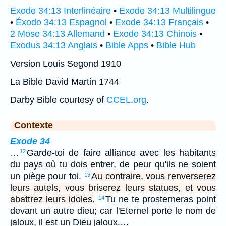
Exode 34:13 Interlinéaire
•
Exode 34:13 Multilingue
•
Éxodo 34:13 Espagnol
•
Exode 34:13 Français
•
2 Mose 34:13 Allemand
•
Exode 34:13 Chinois
•
Exodus 34:13 Anglais
•
Bible Apps
•
Bible Hub
Version Louis Segond 1910
La Bible David Martin 1744
Darby Bible courtesy of
CCEL.org
.
Contexte
Exode 34
…
Garde-toi de faire alliance avec les habitants
12
du pays où tu dois entrer, de peur qu'ils ne soient
un piège pour toi.
Au contraire, vous renverserez
13
leurs autels, vous briserez leurs statues, et vous
abattrez leurs idoles.
Tu ne te prosterneras point
14
devant un autre dieu; car l'Eternel porte le nom de
jaloux, il est un Dieu jaloux.…