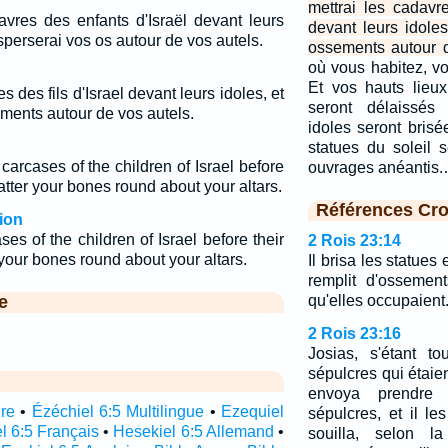
mettrai les cadavr
avres des enfants d'Israël devant leurs
devant leurs idoles
isperserai vos os autour de vos autels.
ossements autour d
où vous habitez, vo
Et vos hauts lieu
es des fils d'Israel devant leurs idoles, et
seront délaissés
ements autour de vos autels.
idoles seront brisé
statues du soleil 
 carcases of the children of Israel before
ouvrages anéantis
scatter your bones round about your altars.
Références Cro
ion
ses of the children of Israel before their
2 Rois 23:14
r your bones round about your altars.
Il brisa les statues e
remplit d'ossemen
e
qu'elles occupaient
2 Rois 23:16
Josias, s'étant t
sépulcres qui étaie
envoya prendre
ire
•
Ézéchiel 6:5 Multilingue
•
Ezequiel
sépulcres, et il les
l 6:5 Français
•
Hesekiel 6:5 Allemand
•
souilla, selon la