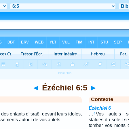
◄
Ézéchiel 6:5
►
Contexte
Ézéchiel 6
 des enfants d'Israël devant leurs idoles,
…
Vos autels s
4
ssements autour de vos autels.
statues du soleil se
tomber vos morts 