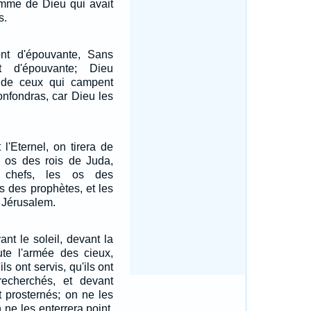
omme de Dieu qui avait
s.
ront d'épouvante, Sans
t d'épouvante; Dieu
 de ceux qui campent
confondras, car Dieu les
 l'Eternel, on tirera de
s os des rois de Juda,
chefs, les os des
os des prophètes, et les
 Jérusalem.
nt le soleil, devant la
ute l'armée des cieux,
ils ont servis, qu'ils ont
 recherchés, et devant
t prosternés; on ne les
n ne les enterrera point,