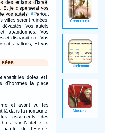
es des enfants d'Israël
, Et je disperserai vos
e vos autels.
Partout
6
s villes seront ruinées,
x dévastés; Vos autels
 et abandonnés, Vos
es et disparaîtront, Vos
seront abattues, Et vos
.…
isées
t abattit les idoles, et il
ts d'hommes la place
.
ourné et ayant vu les
nt là dans la montagne,
 les ossements des
 brûla sur l'autel et le
 parole de l'Eternel