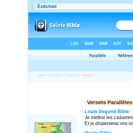
Bible
>
Ézéchiel
>
Chapitre 6
> Verset 5
Versets Parallèles
Louis Segond Bible
Je mettrai les cadavres
Et je disperserai vos o