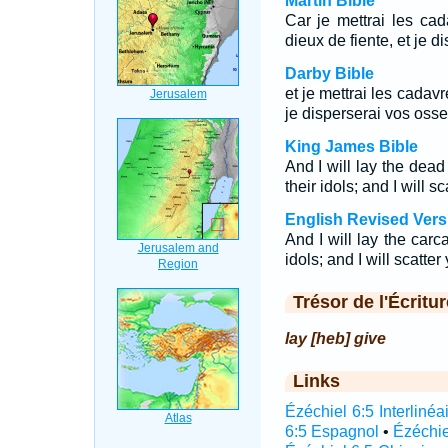
Martin Bible
Car je mettrai les cad
dieux de fiente, et je d
Darby Bible
et je mettrai les cadavr
je disperserai vos oss
King James Bible
And I will lay the dead
their idols; and I will 
English Revised Vers
And I will lay the carca
idols; and I will scatte
Trésor de l'Écritur
lay [heb] give
Links
Ézéchiel 6:5 Interlinéa
6:5 Espagnol
•
Ézéchie