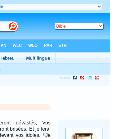
eront dévastés, Vos
ront brisées, Et je ferai
devant vos idoles.
Je
5