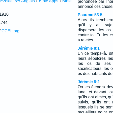
•
Ezekiel 6:5 Anglais
•
Bible Apps
•
Bible
prononcée par l'h
annoncé ces chose
 1910
Psaume 53:5
Alors ils tremble
1744
qu'il y ait suje
dispersera les os
f
CCEL.org
.
contre toi; Tu les 
a rejetés.
Jérémie 8:1
En ce temps-là, dit
leurs sépulcres le
les os de ses 
sacrificateurs, les 
os des habitants de
Jérémie 8:2
On les étendra deva
lune, et devant to
qu'ils ont aimés, qu'
suivis, qu'ils ont
lesquels ils se son
recueillera point, o