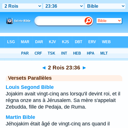
Bible
>
2 Rois
>
Chapitre 23
> Verset 36
◄
2 Rois 23:36
►
Versets Parallèles
Louis Segond Bible
Jojakim avait vingt-cinq ans lorsqu'il devint roi, et il
régna onze ans à Jérusalem. Sa mère s'appelait
Zebudda, fille de Pedaja, de Ruma.
Martin Bible
Jéhojakim était âgé de vingt-cinq ans quand il