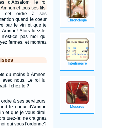
es d'Absalom, le roi
i Amnon et tous ses fils.
a cet ordre à ses
attention quand le coeur
é par le vin et que je
z Amnon! Alors tuez-le;
, n'est-ce pas moi qui
yez fermes, et montrez
isées
ets du moins à Amnon,
r avec nous. Le roi lui
ait-il chez toi?
ordre à ses serviteurs:
quand le coeur d'Amnon
in et que je vous dirai:
rs tuez-le; ne craignez
 moi qui vous l'ordonne?