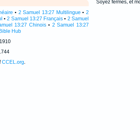
Soyez fermes, et m
néaire
•
2 Samuel 13:27 Multilingue
•
2
l
•
2 Samuel 13:27 Français
•
2 Samuel
amuel 13:27 Chinois
•
2 Samuel 13:27
Bible Hub
 1910
1744
f
CCEL.org
.