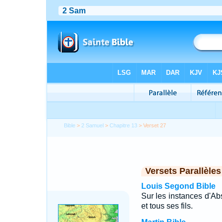
Bible
>
2 Samuel
>
Chapitre 13
> Verset 27
Versets Parallèles
Louis Segond Bible
Sur les instances d'Abs
et tous ses fils.