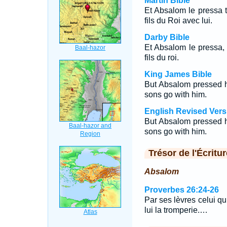
Martin Bible
Et Absalom le pressa ta
fils du Roi avec lui.
Darby Bible
Et Absalom le pressa, 
fils du roi.
King James Bible
But Absalom pressed hi
sons go with him.
English Revised Vers
But Absalom pressed hi
sons go with him.
Trésor de l'Écritur
Absalom
Proverbes 26:24-26
Par ses lèvres celui qu
lui la tromperie.…