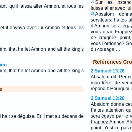
Sur les instanc
27
nt, qu'il laissa aller Amnon, et tous les
laissa aller avec lu
Absalom donn
28
serviteurs: Faites 
d'Amnon sera égay
et il envoya avec lui Amnon et tous les
vous dirai: Frappe
ne craignez point
vous l'ordonne? So
m, that he let Amnon and all the king's
du courage!…
Références Cro
ion
m, that he let Amnon and all the king's
2 Samuel 13:26
Absalom dit: Perm
mon frère, de veni
e
répondit: Pourquoi ir
2 Samuel 13:28
Absalom donna cet 
Faites attention 
sera égayé par le v
i hait se déguise, Et il met au dedans de
Frappez Amnon! Alo
point, n'est-ce pas