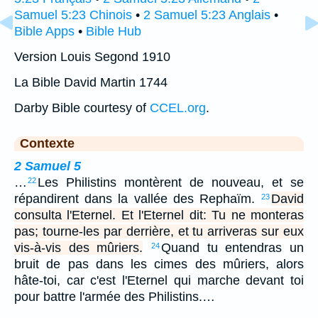
Samuel 5:23 Chinois
•
2 Samuel 5:23 Anglais
•
Bible Apps
•
Bible Hub
Version Louis Segond 1910
La Bible David Martin 1744
Darby Bible courtesy of
CCEL.org
.
Contexte
2 Samuel 5
…
Les Philistins montèrent de nouveau, et se
22
répandirent dans la vallée des Rephaïm.
David
23
consulta l'Eternel. Et l'Eternel dit: Tu ne monteras
pas; tourne-les par derrière, et tu arriveras sur eux
vis-à-vis des mûriers.
Quand tu entendras un
24
bruit de pas dans les cimes des mûriers, alors
hâte-toi, car c'est l'Eternel qui marche devant toi
pour battre l'armée des Philistins.…