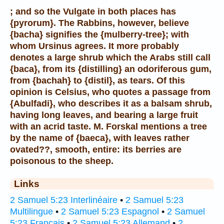
; and so the Vulgate in both places has
{pyrorum}. The Rabbins, however, believe
{bacha} signifies the {mulberry-tree}; with
whom Ursinus agrees. It more probably
denotes a large shrub which the Arabs still call
{baca}, from its {distilling} an odoriferous gum,
from {bachah} to {distil}, as tears. Of this
opinion is Celsius, who quotes a passage from
{Abulfadi}, who describes it as a balsam shrub,
having long leaves, and bearing a large fruit
with an acrid taste. M. Forskal mentions a tree
by the name of {baeca}, with leaves rather
ovated??, smooth, entire: its berries are
poisonous to the sheep.
Links
2 Samuel 5:23 Interlinéaire
•
2 Samuel 5:23
Multilingue
•
2 Samuel 5:23 Espagnol
•
2 Samuel
5:23 Français
•
2 Samuel 5:23 Allemand
•
2