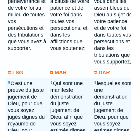
persévérance et
à cause de votre
vous dans les
de votre foi au
patience et de
assemblees de
milieu de toutes
votre foi dans
Dieu au sujet d
vos
toutes vos
votre patience
persécutions et
persécutions, et
et de votre foi
des tribulations
dans les
dans toutes vos
que vous avez à
afflictions que
persecutions et
supporter.
vous soutenez;
dans les
tribulations que
vous supportez
LSG
MAR
DAR
C'est une
Qui sont une
lesquelles son
5
5
5
preuve du juste
manifeste
une
jugement de
démonstration
demonstration
Dieu, pour que
du juste
du juste
vous soyez
jugement de
jugement de
jugés dignes du
Dieu; afin que
Dieu, pour que
royaume de
vous soyez
vous soyez
Dieu, pour
estimés dignes
estimes dignes