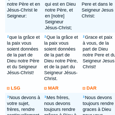
notre Père et en
qui est en Dieu
Pere et dans le
Jésus-Christ le
notre Père, et
Seigneur Jesus
Seigneur:
en [notre]
Christ:
Seigneur
Jésus-Christ;
que la grâce et
Que la grâce et
Grace et paix
2
2
2
la paix vous
la paix vous
à vous, de la
soient données
soient données
part de Dieu
de la part de
de la part de
notre Pere et d
Dieu notre Père
Dieu notre Père,
Seigneur Jesus
et du Seigneur
et de la part du
Christ!
Jésus-Christ!
Seigneur Jésus-
Christ.
LSG
MAR
DAR
Nous devons à
Mes frères,
Nous devons
3
3
3
votre sujet,
nous devons
toujours rendre
frères, rendre
toujours rendre
graces à Dieu