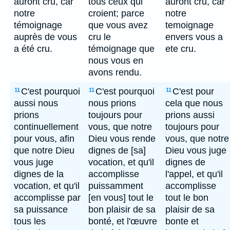
auront cru, car
tous ceux qui
auront cru, car
notre
croient; parce
notre
témoignage
que vous avez
temoignage
auprès de vous
cru le
envers vous a
a été cru.
témoignage que
ete cru.
nous vous en
avons rendu.
C'est pourquoi
C'est pourquoi
C'est pour
11
11
11
aussi nous
nous prions
cela que nous
prions
toujours pour
prions aussi
continuellement
vous, que notre
toujours pour
pour vous, afin
Dieu vous rende
vous, que notre
que notre Dieu
dignes de [sa]
Dieu vous juge
vous juge
vocation, et qu'il
dignes de
dignes de la
accomplisse
l'appel, et qu'il
vocation, et qu'il
puissamment
accomplisse
accomplisse par
[en vous] tout le
tout le bon
sa puissance
bon plaisir de sa
plaisir de sa
tous les
bonté, et l'œuvre
bonte et