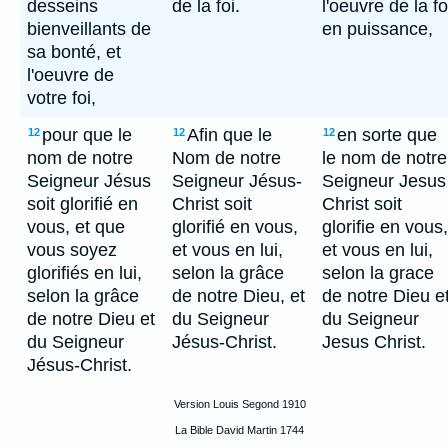
desseins
de la foi.
l'oeuvre de la fo
bienveillants de
en puissance,
sa bonté, et
l'oeuvre de
votre foi,
pour que le
Afin que le
en sorte que
12
12
12
nom de notre
Nom de notre
le nom de notre
Seigneur Jésus
Seigneur Jésus-
Seigneur Jesus
soit glorifié en
Christ soit
Christ soit
vous, et que
glorifié en vous,
glorifie en vous,
vous soyez
et vous en lui,
et vous en lui,
glorifiés en lui,
selon la grâce
selon la grace
selon la grâce
de notre Dieu, et
de notre Dieu e
de notre Dieu et
du Seigneur
du Seigneur
du Seigneur
Jésus-Christ.
Jesus Christ.
Jésus-Christ.
Version Louis Segond 1910
La Bible David Martin 1744