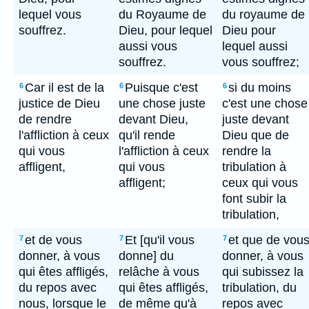
lequel vous
du Royaume de
du royaume de
souffrez.
Dieu, pour lequel
Dieu pour
aussi vous
lequel aussi
souffrez.
vous souffrez;
Car il est de la
Puisque c'est
si du moins
6
6
6
justice de Dieu
une chose juste
c'est une chose
de rendre
devant Dieu,
juste devant
l'affliction à ceux
qu'il rende
Dieu que de
qui vous
l'affliction à ceux
rendre la
affligent,
qui vous
tribulation à
affligent;
ceux qui vous
font subir la
tribulation,
et de vous
Et [qu'il vous
et que de vou
7
7
7
donner, à vous
donne] du
donner, à vous
qui êtes affligés,
relâche à vous
qui subissez la
du repos avec
qui êtes affligés,
tribulation, du
nous, lorsque le
de même qu'à
repos avec