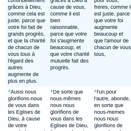
continuellement
grâces à Dieu à
pour vous,
grâces à Dieu,
cause de vous,
freres, comme i
comme cela est
comme il est
est juste, parce
juste, parce que
bien
que votre foi
votre foi fait de
raisonnable,
augmente
grands progrès,
parce que votre
beaucoup et
et que la charité
foi s'augmente
que l'amour de
de chacun de
beaucoup, et
chacun de vous
vous tous à
que votre charité
tous,
l'égard des
mutuelle fait des
autres
progrès.
augmente de
plus en plus.
Aussi nous
De sorte que
l'un pour
4
4
4
glorifions-nous
nous-mêmes
l'autre, abonde,
de vous dans
nous nous
en sorte que
les Eglises de
glorifions de
nous-memes
Dieu, à cause
vous dans les
nous nous
de votre
Eglises de Dieu,
glorifions de