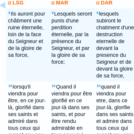
LSG
MAR
DAR
Ils auront pour
Lesquels seront
lesquels
9
9
9
châtiment une
punis d'une
subiront le
ruine éternelle,
perdition
chatiment d'une
loin de la face
éternelle, par la
destruction
du Seigneur et
présence du
eternelle de
de la gloire de
Seigneur, et par
devant la
sa force,
la gloire de sa
presence du
force;
Seigneur et de
devant la gloire
de sa force,
lorsqu'il
Quand il
quand il
10
10
10
viendra pour
viendra pour être
viendra pour
être, en ce jour-
glorifié en ce
etre, dans ce
là, glorifié dans
jour-là dans ses
jour-là, glorifie
ses saints et
saints, et pour
dans ses saints
admiré dans
être rendu
et admire dans
tous ceux qui
admirable en
tous ceux qui