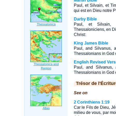
Martin Bible
Paul, et Silvain, et T
qui est en Dieu notre P
Darby Bible
Paul, et Silvain,
Thessaloniciens, en Di
Christ:
King James Bible
Paul, and Silvanus, 
Thessalonians in God o
English Revised Vers
Paul, and Silvanus, 
Thessalonians in God o
Trésor de l'Écritur
See on
2 Corinthiens 1:19
Car le Fils de Dieu, Jé
milieu de vous, par moi