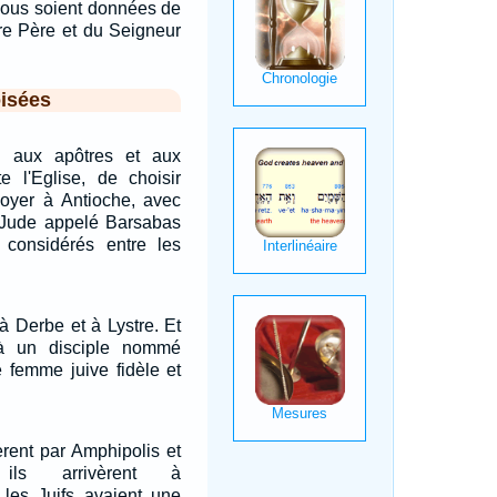
 vous soient données de
tre Père et du Seigneur
isées
n aux apôtres et aux
e l'Eglise, de choisir
voyer à Antioche, avec
 Jude appelé Barsabas
considérés entre les
 à Derbe et à Lystre. Et
 là un disciple nommé
e femme juive fidèle et
èrent par Amphipolis et
 ils arrivèrent à
 les Juifs avaient une