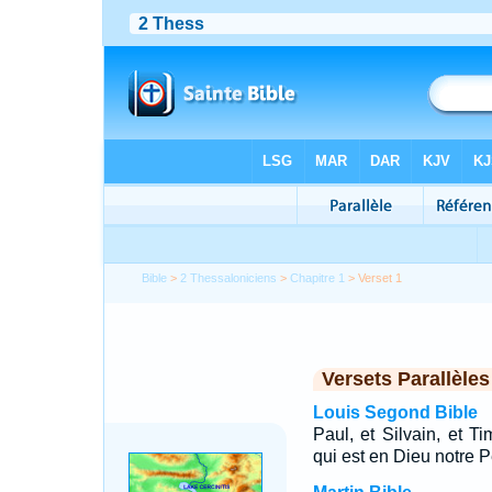
Bible
>
2 Thessaloniciens
>
Chapitre 1
> Verset 1
Versets Parallèles
Louis Segond Bible
Paul, et Silvain, et T
qui est en Dieu notre P