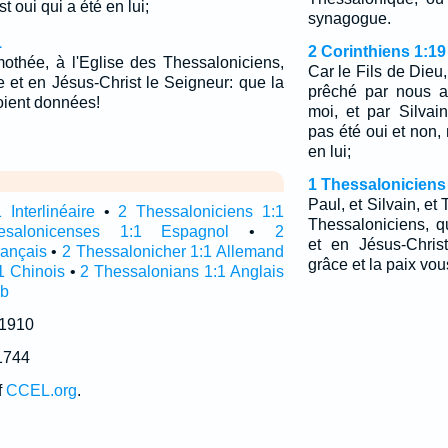
t oui qui a été en lui;
synagogue.
1
2 Corinthiens 1:19
imothée, à l'Eglise des Thessaloniciens,
Car le Fils de Dieu,
e et en Jésus-Christ le Seigneur: que la
prêché par nous a
oient données!
moi, et par Silvai
pas été oui et non, 
en lui;
1 Thessaloniciens
Paul, et Silvain, et
Interlinéaire
•
2 Thessaloniciens 1:1
Thessaloniciens, q
salonicenses 1:1 Espagnol
•
2
et en Jésus-Chris
rançais
•
2 Thessalonicher 1:1 Allemand
grâce et la paix vo
1 Chinois
•
2 Thessalonians 1:1 Anglais
ub
 1910
1744
f
CCEL.org
.