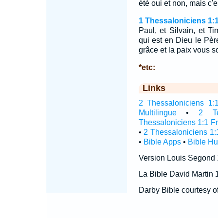
été oui et non, mais c'es
1 Thessaloniciens 1:
Paul, et Silvain, et T
qui est en Dieu le Pèr
grâce et la paix vous s
*etc:
Links
2 Thessaloniciens 1:1 
Multilingue
•
2 Te
Thessaloniciens 1:1 F
•
2 Thessaloniciens 1:
•
Bible Apps
•
Bible H
Version Louis Segond
La Bible David Martin 
Darby Bible courtesy o