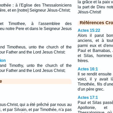
la grâce et la paix
imothée : à l'Eglise des Thessaloniciens
la part de Dieu no
ère, et en [notre] Seigneur Jésus-Christ;
Jésus-Christ!
Références Cro
 et Timothee, à l'assemblee des
eu notre Pere et dans le Seigneur Jesus
Actes 15:22
Alors il parut bo
anciens, et à tout
parmi eux et d'en
and Timotheus, unto the church of the
Paul et Barnabas,
ur Father and the Lord Jesus Christ:
et Silas, hommes 
ion
frères.
and Timothy, unto the church of the
Actes 16:1
ur Father and the Lord Jesus Christ;
Il se rendit ensuite
voici, il y avait
e
Timothée, fils d'un
d'un père grec.
Actes 17:1
Paul et Silas pass
sus-Christ, qui a été prêché par nous au
Apollonie, et
, et par Silvain, et par Timothée, n'a pas
Thessalonique, où