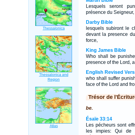
Martin Bible
Lesquels seront puni
présence du Seigneur, e
Darby Bible
lesquels subiront le c
devant la presence du
force,
King James Bible
Who shall be punished
presence of the Lord, a
English Revised Vers
who shall suffer punis
face of the Lord and fro
Trésor de l'Écritur
be.
Ésaïe 33:14
Les pécheurs sont eff
les impies: Qui de 