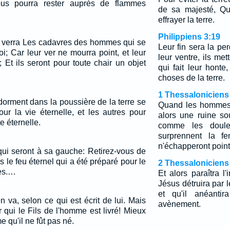
us pourra rester auprès de flammes
de sa majesté, Qu
effrayer la terre.
Philippiens 3:19
on verra Les cadavres des hommes qui se
Leur fin sera la per
i; Car leur ver ne mourra point, et leur
leur ventre, ils met
; Et ils seront pour toute chair un objet
qui fait leur honte
choses de la terre.
1 Thessaloniciens
dorment dans la poussière de la terre se
Quand les hommes d
our la vie éternelle, et les autres pour
alors une ruine so
e éternelle.
comme les douleu
surprennent la fe
n'échapperont point
 qui seront à sa gauche: Retirez-vous de
s le feu éternel qui a été préparé pour le
2 Thessaloniciens
ges.…
Et alors paraîtra l
Jésus détruira par 
et qu'il anéantir
 va, selon ce qui est écrit de lui. Mais
avènement.
qui le Fils de l'homme est livré! Mieux
 qu'il ne fût pas né.