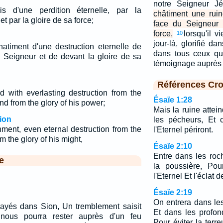
notre Seigneur J
s d'une perdition éternelle, par la
châtiment une ruin
t par la gloire de sa force;
face du Seigneur 
force,
lorsqu'il v
10
jour-là, glorifié d
hatiment d'une destruction eternelle de
dans tous ceux qui
 Seigneur et de devant la gloire de sa
témoignage auprès 
Références Cro
 with everlasting destruction from the
Ésaïe 1:28
nd from the glory of his power;
Mais la ruine attein
ion
les pécheurs, Et 
hment, even eternal destruction from the
l'Eternel périront.
m the glory of his might,
Ésaïe 2:10
Entre dans les roc
e
la poussière, Pou
l'Eternel Et l'éclat 
Ésaïe 2:19
On entrera dans le
rayés dans Sion, Un tremblement saisit
Et dans les profon
nous pourra rester auprès d'un feu
Pour éviter la terreu