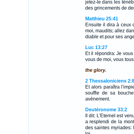
jetez-le dans les ténèb
des grincements de de
Matthieu 25:41
Ensuite il dira à ceux
moi, maudits; allez dan
diable et pour ses ang
Luc 13:27
Et il répondra: Je vous 
vous de moi, vous tous, 
the glory.
2 Thessaloniciens 2:
Et alors paraîtra l'imp
souffle de sa bouche,
avènement.
Deutéronome 33:2
Il dit: L'Eternel est ven
a resplendi de la mont
des saintes myriades: I
loi.