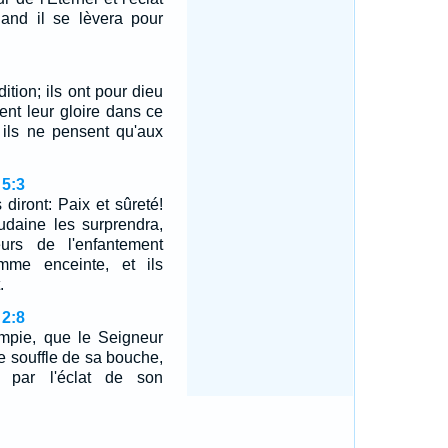
and il se lèvera pour
dition; ils ont pour dieu
tent leur gloire dans ce
, ils ne pensent qu'aux
 5:3
iront: Paix et sûreté!
udaine les surprendra,
rs de l'enfantement
mme enceinte, et ils
.
 2:8
'impie, que le Seigneur
le souffle de sa bouche,
a par l'éclat de son