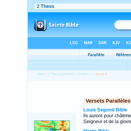
Bible
>
2 Thessaloniciens
>
Chapitre 1
> Verset 9
Versets Parallèles
Louis Segond Bible
Ils auront pour châtime
Seigneur et de la gloire