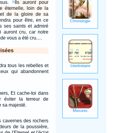
ésus.
Ils auront pour
9
e éternelle, loin de la
et de la gloire de sa
iendra pour être, en ce
ans ses saints et admiré
 auront cru, car notre
de vous a été cru.…
isées
dra tous les rebelles et
ceux qui abandonnent
hers, Et cache-toi dans
r éviter la terreur de
de sa majesté.
s cavernes des rochers
deurs de la poussière,
r de l'Eternel et l'éclat