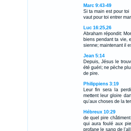
Marc 9:43-49
Si ta main est pour to
vaut pour toi entrer ma
Luc 16:25,26
Abraham répondit: Mon 
biens pendant ta vie,
sienne; maintenant il es
Jean 5:14
Depuis, Jésus le trouva
été guéri; ne pèche plu
de pire.
Philippiens 3:19
Leur fin sera la perdi
mettent leur gloire dan
qu'aux choses de la ter
Hébreux 10:29
de quel pire châtimen
qui aura foulé aux pi
profane le sang de l'all