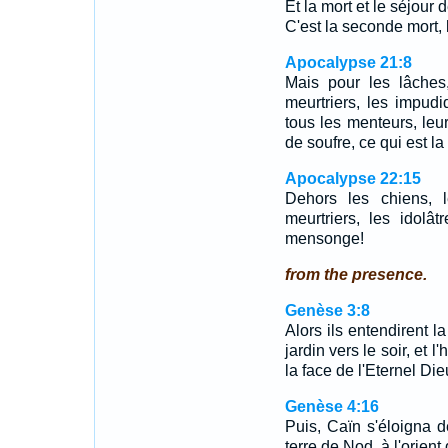
Et la mort et le séjour 
C'est la seconde mort, 
Apocalypse 21:8
Mais pour les lâches,
meurtriers, les impudi
tous les menteurs, leur
de soufre, ce qui est l
Apocalypse 22:15
Dehors les chiens, l
meurtriers, les idolâ
mensonge!
from the presence.
Genèse 3:8
Alors ils entendirent la
jardin vers le soir, et
la face de l'Eternel Die
Genèse 4:16
Puis, Caïn s'éloigna de
terre de Nod, à l'orient