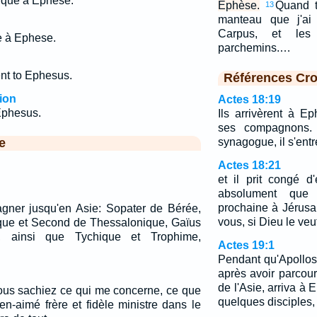
ique à Ephèse.
Ephèse.
Quand t
13
manteau que j'ai
Carpus, et les 
e à Ephese.
parchemins.…
nt to Ephesus.
Références Cro
ion
Actes 18:19
 Ephesus.
Ils arrivèrent à E
ses compagnons. 
e
synagogue, il s'entre
Actes 18:21
et il prit congé d'
absolument que 
prochaine à Jérusa
pagner jusqu'en Asie: Sopater de Bérée,
vous, si Dieu le veut
arque et Second de Thessalonique, Gaïus
, ainsi que Tychique et Trophime,
Actes 19:1
Pendant qu'Apollos 
après avoir parcou
de l'Asie, arriva à
vous sachiez ce qui me concerne, ce que
quelques disciples,
ien-aimé frère et fidèle ministre dans le