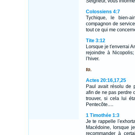
Seigneur, vous informer
Colossiens 4:7
Tychique, le bien-ai
compagnon de service
tout ce qui me concern
Tite 3:12
Lorsque je t'enverrai A
rejoindre à Nicopolis;
l'hiver.
to.
Actes 20:16,17,25
Paul avait résolu de 
afin de ne pas perdre d
trouver, si cela lui é
Pentecôte.…
1 Timothée 1:3
Je te rappelle l'exhort
Macédoine, lorsque je
recommander à certa