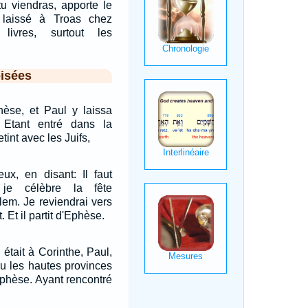
u viendras, apporte le
 laissé à Troas chez
livres, surtout les
isées
phèse, et Paul y laissa
Etant entré dans la
tint avec les Juifs,
eux, en disant: Il faut
je célèbre la fête
lem. Je reviendrai vers
. Et il partit d'Ephèse.
était à Corinthe, Paul,
ru les hautes provinces
 Ephèse. Ayant rencontré