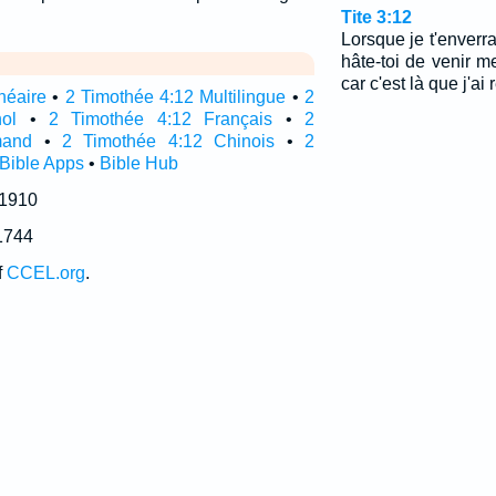
Tite 3:12
Lorsque je t'enverr
hâte-toi de venir m
car c'est là que j'ai
néaire
•
2 Timothée 4:12 Multilingue
•
2
ol
•
2 Timothée 4:12 Français
•
2
mand
•
2 Timothée 4:12 Chinois
•
2
Bible Apps
•
Bible Hub
 1910
1744
f
CCEL.org
.