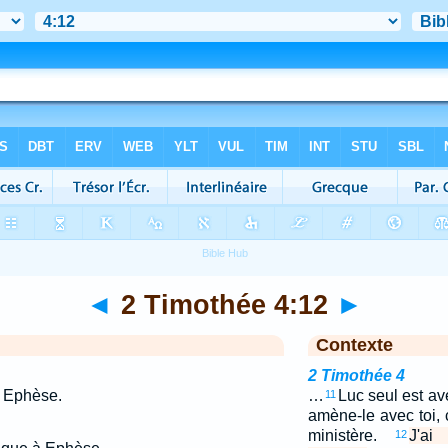
◄
2 Timothée 4:12
►
Contexte
2 Timothée 4
à Ephèse.
…
Luc seul est av
11
amène-le avec toi, c
ministère.
J'ai
12