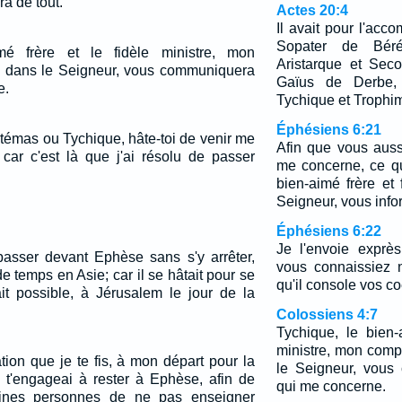
a de tout.
Actes 20:4
Il avait pour l'acc
Sopater de Béré
mé frère et le fidèle ministre, mon
Aristarque et Sec
 dans le Seigneur, vous communiquera
Gaïus de Derbe, 
e.
Tychique et Trophim
Éphésiens 6:21
rtémas ou Tychique, hâte-toi de venir me
Afin que vous auss
 car c'est là que j'ai résolu de passer
me concerne, ce qu
bien-aimé frère et 
Seigneur, vous info
Éphésiens 6:22
Je l'envoie exprè
passer devant Ephèse sans s'y arrêter,
vous connaissiez n
e temps en Asie; car il se hâtait pour se
qu'il console vos co
tait possible, à Jérusalem le jour de la
Colossiens 4:7
Tychique, le bien-
ministre, mon com
ation que je te fis, à mon départ pour la
le Seigneur, vous
 t'engageai à rester à Ephèse, afin de
qui me concerne.
ines personnes de ne pas enseigner