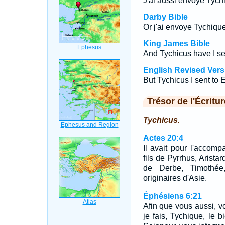
J'ai aussi envoyé Tych
Darby Bible
Or j'ai envoye Tychiqu
King James Bible
And Tychicus have I se
English Revised Vers
But Tychicus I sent to
Trésor de l'Écritur
Tychicus.
Actes 20:4
Il avait pour l'accom
fils de Pyrrhus, Arist
de Derbe, Timothée
originaires d'Asie.
Éphésiens 6:21
Afin que vous aussi, 
je fais, Tychique, le b