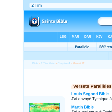
Bible
>
2 Timothée
>
Chapitre 4
> Verset 12
Versets Parallèles
Louis Segond Bible
J'ai envoyé Tychique 
Martin Bible