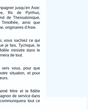
ompagner jusqu'en Asie:
e, fils de Pyrrhus,
ond de Thessalonique,
Timothée, ainsi que
e, originaires d'Asie.
i, vous sachiez ce qui
e je fais, Tychique, le
fidèle ministre dans le
rmera de tout.
s vers vous, pour que
otre situation, et pour
eurs.
aimé frère et le fidèle
pagnon de service dans
 communiquera tout ce