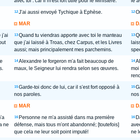
avec toi : car il m'est fort utile pour le Ministère.
le a
J'ai aussi envoyé Tychique à Ephèse.
O
12
12
MAR
D
j'ai
Quand tu viendras apporte avec toi le manteau
Qu
13
13
out
que j'ai laissé à Troas, chez Carpus, et les Livres
lais
aussi; mais principalement mes parchemins.
spe
de
Alexandre le forgeron m'a fait beaucoup de
Al
14
14
s.
maux, le Seigneur lui rendra selon ses œuvres.
moi
rend
Garde-toi donc de lui, car il s'est fort opposé à
Ga
15
15
nos paroles.
nos 
MAR
D
'a
Personne ne m'a assisté dans ma première
D
16
16
a ne
défense, mais tous m'ont abandonné; [toutefois]
ave
que cela ne leur soit point imputé!
ne l