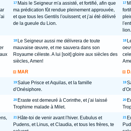
Mais le Seigneur m'a assisté, et fortifié, afin que
Ma
17
17
par
ma prédication fût rendue pleinement approuvée,
fort
'ai
et que tous les Gentils l'ouïssent; et j'ai été délivré
plei
de la gueule du Lion.
l'en
lion
Le Seigneur aussi me délivrera de toute
L
18
18
er
mauvaise œuvre, et me sauvera dans son
oeu
 aux
Royaume céleste. A lui [soit] gloire aux siècles des
cele
siècles, Amen!
Ame
MAR
D
Salue Prisce et Aquilas, et la famille
Sa
19
19
d'Onésiphore.
d'O
Eraste est demeuré à Corinthe, et j'ai laissé
Er
20
20
Trophime malade à Milet.
Tro
ens,
Hâte-toi de venir avant l'hiver. Eubulus et
Em
21
21
Pudens, et Linus, et Claudia, et tous les frères, te
Pude