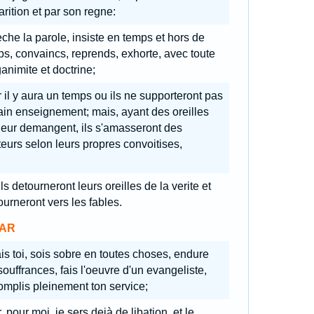
rition et par son regne:
eche la parole, insiste en temps et hors de
s, convaincs, reprends, exhorte, avec toute
animite et doctrine;
r il y aura un temps ou ils ne supporteront pas
ain enseignement; mais, ayant des oreilles
leur demangent, ils s'amasseront des
eurs selon leurs propres convoitises,
ils detourneront leurs oreilles de la verite et
ourneront vers les fables.
AR
is toi, sois sobre en toutes choses, endure
souffrances, fais l'oeuvre d'un evangeliste,
mplis pleinement ton service;
, pour moi, je sers dejà de libation, et le