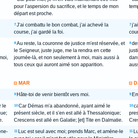
pour l'aspersion du sacrifice, et le temps de mon
temp
départ est proche.
J'ai combattu le bon combat, j'ai achevé la
j'
7
7
course, j'ai gardé la foi.
cour
Au reste, la couronne de justice m'est réservée, et
de
8
8
le Seigneur, juste juge, me la rendra en cette
just
moi,
journée-là, et non seulement à moi, mais aussi à
dans
tous ceux qui auront aimé son apparition.
auss
MAR
D
Hâte-toi de venir bientôt vers moi.
Em
9
9
 le
Car Démas m'a abandonné, ayant aimé le
c
10
10
que;
présent siècle, et il s'en est allé à Thessalonique;
pres
e.
Crescens est allé en Galatie; [et] Tite en Dalmatie.
Cres
ène-
Luc est seul avec moi; prends Marc, et amène-le
Lu
11
11