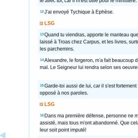
le avec toi, car il m'est utile pour le ministère.
J'ai envoyé Tychique à Ephèse.
12
LSG
Quand tu viendras, apporte le manteau que 
13
laissé à Troas chez Carpus, et les livres, surt
les parchemins.
Alexandre, le forgeron, m'a fait beaucoup 
14
mal. Le Seigneur lui rendra selon ses oeuvre
Garde-toi aussi de lui, car il s'est fortement
15
opposé à nos paroles.
LSG
Dans ma première défense, personne ne m
16
assisté, mais tous m'ont abandonné. Que cel
leur soit point imputé!