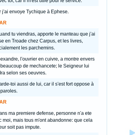
vec toi, car il m'est utile pour le service.
r j'ai envoye Tychique à Ephese.
AR
and tu viendras, apporte le manteau que j'ai
se en Troade chez Carpus, et les livres,
cialement les parchemins.
exandre, l'ouvrier en cuivre, a montre envers
 beaucoup de mechancete; le Seigneur lui
ra selon ses oeuvres.
rde-toi aussi de lui, car il s'est fort oppose à
paroles.
AR
ans ma premiere defense, personne n'a ete
c moi, mais tous m'ont abandonne: que cela
eur soit pas impute.