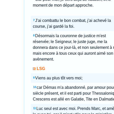
moment de mon départ approche.
J'ai combattu le bon combat, j'ai achevé la
7
course, j'ai gardé la foi.
Désormais la couronne de justice m'est
8
réservée; le Seigneur, le juste juge, me la
donnera dans ce jour-là, et non seulement à 
mais encore à tous ceux qui auront aimé son
avènement.
LSG
Viens au plus tôt vers moi;
9
car Démas m'a abandonné, par amour pour
10
siècle présent, et il est parti pour Thessaloni
Crescens est allé en Galatie, Tite en Dalmati
Luc seul est avec moi. Prends Marc, et am
11