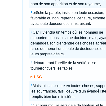
nom de son apparition et de son royaume,
prêche la parole, insiste en toute occasion,
2
favorable ou non, reprends, censure, exhorte
avec toute douceur et en instruisant.
Car il viendra un temps où les hommes ne
3
supporteront pas la saine doctrine; mais, ayan
démangeaison d'entendre des choses agréab
ils se donneront une foule de docteurs selon
leurs propres désirs,
détourneront l'oreille de la vérité, et se
4
tourneront vers les fables.
LSG
Mais toi, sois sobre en toutes choses, suppo
5
les souffrances, fais l'oeuvre d'un évangéliste
remplis bien ton ministère.
Car pour moi, je sers déjà de libation, et le
6