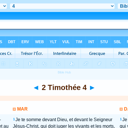
◄
2 Timothée 4
►
MAR
D
-
Je te somme devant Dieu, et devant le Seigneur
Je
1
1
et au
Jésus-Christ, qui doit juger les vivants et les morts,
qui 