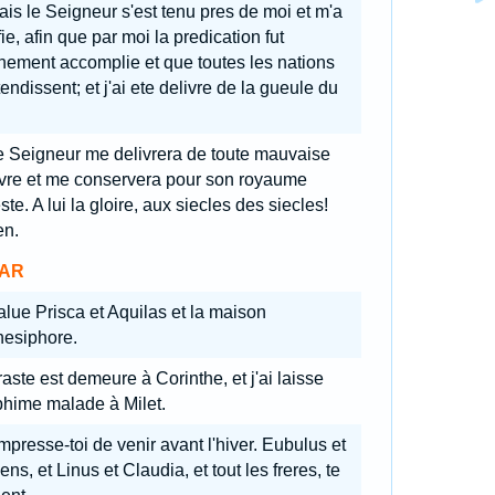
is le Seigneur s'est tenu pres de moi et m'a
ifie, afin que par moi la predication fut
nement accomplie et que toutes les nations
tendissent; et j'ai ete delivre de la gueule du
.
e Seigneur me delivrera de toute mauvaise
vre et me conservera pour son royaume
ste. A lui la gloire, aux siecles des siecles!
n.
AR
lue Prisca et Aquilas et la maison
nesiphore.
aste est demeure à Corinthe, et j'ai laisse
phime malade à Milet.
presse-toi de venir avant l'hiver. Eubulus et
ns, et Linus et Claudia, et tout les freres, te