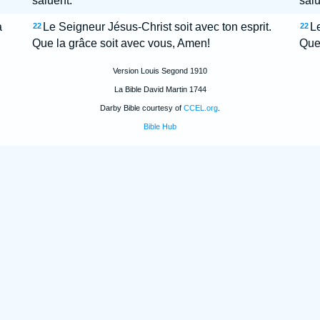
saluent.
salu
a
Le Seigneur Jésus-Christ soit avec ton esprit.
Le
22
22
Que la grâce soit avec vous, Amen!
Que 
Version Louis Segond 1910
La Bible David Martin 1744
Darby Bible courtesy of
CCEL.org
.
Bible Hub