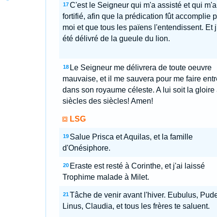
C'est le Seigneur qui m'a assisté et qui m'a
17
fortifié, afin que la prédication fût accomplie 
moi et que tous les païens l'entendissent. Et j
été délivré de la gueule du lion.
Le Seigneur me délivrera de toute oeuvre
18
mauvaise, et il me sauvera pour me faire entr
dans son royaume céleste. A lui soit la gloire
siècles des siècles! Amen!
LSG
Salue Prisca et Aquilas, et la famille
19
d'Onésiphore.
Eraste est resté à Corinthe, et j'ai laissé
20
Trophime malade à Milet.
Tâche de venir avant l'hiver. Eubulus, Pud
21
Linus, Claudia, et tous les frères te saluent.