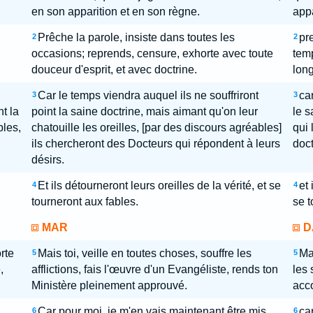
en son apparition et en son règne.
appa
Prêche la parole, insiste dans toutes les
pr
2
2
,
occasions; reprends, censure, exhorte avec toute
temp
douceur d'esprit, et avec doctrine.
long
Car le temps viendra auquel ils ne souffriront
ca
3
3
t la
point la saine doctrine, mais aimant qu'on leur
le s
les,
chatouille les oreilles, [par des discours agréables]
qui 
ils chercheront des Docteurs qui répondent à leurs
doct
désirs.
Et ils détourneront leurs oreilles de la vérité, et se
et 
4
4
tourneront aux fables.
se t
MAR
D
rte
Mais toi, veille en toutes choses, souffre les
Ma
5
5
,
afflictions, fais l'œuvre d'un Evangéliste, rends ton
les 
Ministère pleinement approuvé.
acco
Car pour moi, je m'en vais maintenant être mis
car
6
6