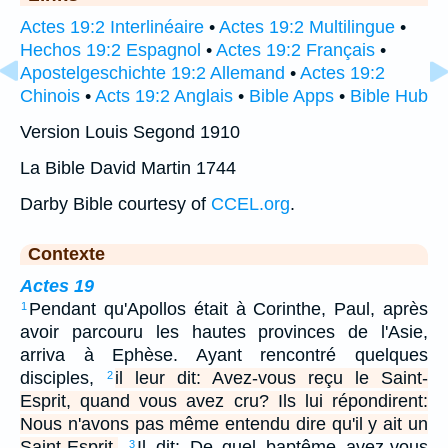
Actes 19:2 Interlinéaire
•
Actes 19:2 Multilingue
•
Hechos 19:2 Espagnol
•
Actes 19:2 Français
•
Apostelgeschichte 19:2 Allemand
•
Actes 19:2
Chinois
•
Acts 19:2 Anglais
•
Bible Apps
•
Bible Hub
Version Louis Segond 1910
La Bible David Martin 1744
Darby Bible courtesy of
CCEL.org
.
Contexte
Actes 19
Pendant qu'Apollos était à Corinthe, Paul, après
1
avoir parcouru les hautes provinces de l'Asie,
arriva à Ephèse. Ayant rencontré quelques
disciples,
il leur dit: Avez-vous reçu le Saint-
2
Esprit, quand vous avez cru? Ils lui répondirent:
Nous n'avons pas même entendu dire qu'il y ait un
Saint-Esprit.
Il dit: De quel baptême avez-vous
3