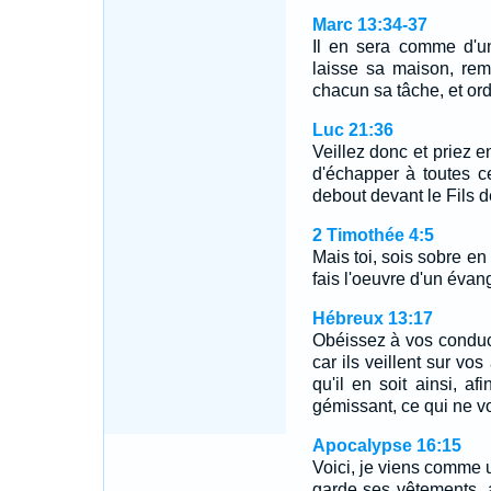
Marc 13:34-37
Il en sera comme d'u
laisse sa maison, reme
chacun sa tâche, et ord
Luc 21:36
Veillez donc et priez e
d'échapper à toutes ce
debout devant le Fils 
2 Timothée 4:5
Mais toi, sois sobre en
fais l'oeuvre d'un évang
Hébreux 13:17
Obéissez à vos conduc
car ils veillent sur 
qu'il en soit ainsi, af
gémissant, ce qui ne v
Apocalypse 16:15
Voici, je viens comme u
garde ses vêtements, 