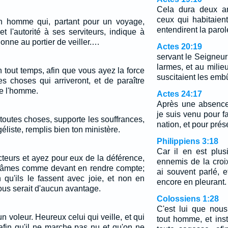
Cela dura deux an
ceux qui habitaient
n homme qui, partant pour un voyage,
entendirent la paro
t l'autorité à ses serviteurs, indique à
onne au portier de veiller.…
Actes 20:19
servant le Seigneur
larmes, et au mili
n tout temps, afin que vous ayez la force
suscitaient les emb
s choses qui arriveront, et de paraître
de l'homme.
Actes 24:17
Après une absence
je suis venu pour 
 toutes choses, supporte les souffrances,
nation, et pour prés
éliste, remplis bien ton ministère.
Philippiens 3:18
Car il en est plu
teurs et ayez pour eux de la déférence,
ennemis de la croi
vos âmes comme devant en rendre compte;
ai souvent parlé, e
in qu'ils le fassent avec joie, et non en
encore en pleurant.
ous serait d'aucun avantage.
Colossiens 1:28
C'est lui que nou
n voleur. Heureux celui qui veille, et qui
tout homme, et ins
afin qu'il ne marche pas nu et qu'on ne