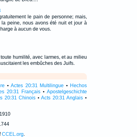
8
atuitement le pain de personne; mais,
 la peine, nous avons été nuit et jour à
 charge à aucun de vous.
toute humilité, avec larmes, et au milieu
scitaient les embûches des Juifs.
ire
•
Actes 20:31 Multilingue
•
Hechos
es 20:31 Français
•
Apostelgeschichte
s 20:31 Chinois
•
Acts 20:31 Anglais
•
 1910
1744
f
CCEL.org
.