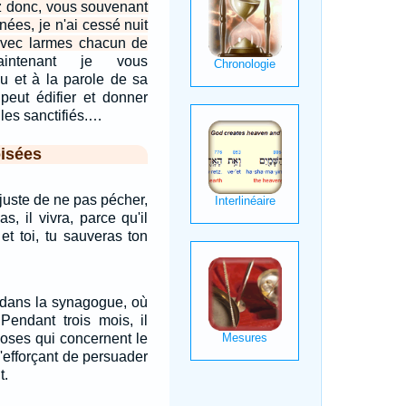
z donc, vous souvenant
nées, je n'ai cessé nuit
 avec larmes chacun de
intenant je vous
 et à la parole de sa
 peut édifier et donner
 les sanctifiés.…
isées
e juste de ne pas pécher,
s, il vivra, parce qu'il
, et toi, tu sauveras ton
 dans la synagogue, où
 Pendant trois mois, il
hoses qui concernent le
'efforçant de persuader
t.