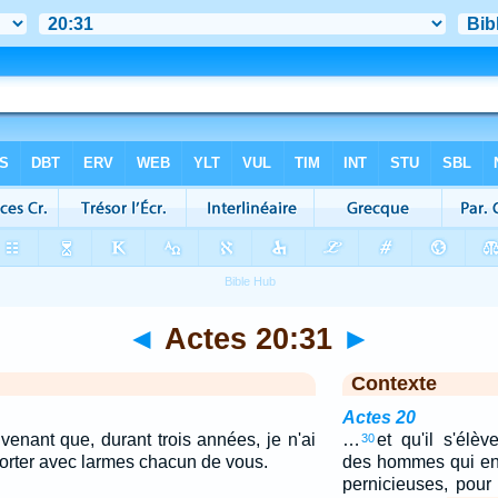
◄
Actes 20:31
►
Contexte
Actes 20
venant que, durant trois années, je n'ai
…
et qu'il s'élè
30
horter avec larmes chacun de vous.
des hommes qui en
pernicieuses, pour 