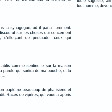
toute sagesse, af
tout homme, devenu 
ns la synagogue, où il parla librement.
 discourut sur les choses qui concernent
 s'efforçant de persuader ceux qui
'établis comme sentinelle sur la maison
la parole qui sortira de ma bouche, et tu
rt.…
son baptême beaucoup de pharisiens et
dit: Races de vipères, qui vous a appris