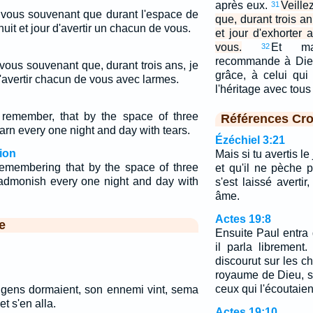
après eux.
Veille
31
, vous souvenant que durant l'espace de
que, durant trois an
 nuit et jour d'avertir un chacun de vous.
et jour d'exhorter
vous.
Et ma
32
recommande à Dieu
 vous souvenant que, durant trois ans, je
grâce, à celui qui
 d'avertir chacun de vous avec larmes.
l'héritage avec tous
 remember, that by the space of three
Références Cro
arn every one night and day with tears.
Ézéchiel 3:21
ion
Mais si tu avertis l
emembering that by the space of three
et qu'il ne pèche pa
 admonish every one night and day with
s'est laissé avertir
âme.
Actes 19:8
e
Ensuite Paul entra
il parla librement.
discourut sur les c
royaume de Dieu, s
ceux qui l'écoutaien
 gens dormaient, son ennemi vint, sema
et s'en alla.
Actes 19:10