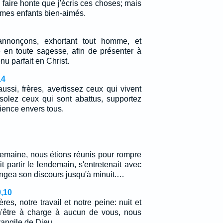
faire honte que j'écris ces choses; mais
 mes enfants bien-aimés.
annonçons, exhortant tout homme, et
e en toute sagesse, afin de présenter à
u parfait en Christ.
14
ssi, frères, avertissez ceux qui vivent
solez ceux qui sont abattus, supportez
tience envers tous.
semaine, nous étions réunis pour rompre
it partir le lendemain, s'entretenait avec
olongea son discours jusqu'à minuit.…
9,10
res, notre travail et notre peine: nuit et
 n'être à charge à aucun de vous, nous
vangile de Dieu.…