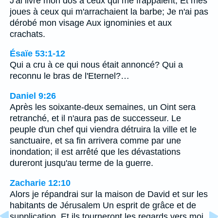
J'ai livré mon dos à ceux qui me frappaient, Et mes
joues à ceux qui m'arrachaient la barbe; Je n'ai pas
dérobé mon visage Aux ignominies et aux
crachats.
Ésaïe 53:1-12
Qui a cru à ce qui nous était annoncé? Qui a
reconnu le bras de l'Eternel?…
Daniel 9:26
Après les soixante-deux semaines, un Oint sera
retranché, et il n'aura pas de successeur. Le
peuple d'un chef qui viendra détruira la ville et le
sanctuaire, et sa fin arrivera comme par une
inondation; il est arrêté que les dévastations
dureront jusqu'au terme de la guerre.
Zacharie 12:10
Alors je répandrai sur la maison de David et sur les
habitants de Jérusalem Un esprit de grâce et de
supplication, Et ils tourneront les regards vers moi,