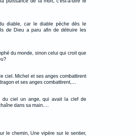
 la puissance de la mort, c'est-à-dire le
du diable, car le diable pèche dès le
s de Dieu a paru afin de détruire les
omphé du monde, sinon celui qui croit que
eu?
 le ciel. Michel et ses anges combattirent
e dragon et ses anges combattirent,…
 du ciel un ange, qui avait la clef de
 chaîne dans sa main.…
r le chemin, Une vipère sur le sentier,