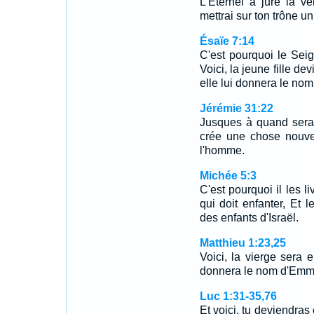
L'Eternel a juré la vé
mettrai sur ton trône un 
Ésaïe 7:14
C'est pourquoi le Sei
Voici, la jeune fille de
elle lui donnera le no
Jérémie 31:22
Jusques à quand seras-
crée une chose nouvel
l'homme.
Michée 5:3
C'est pourquoi il les l
qui doit enfanter, Et 
des enfants d'Israël.
Matthieu 1:23,25
Voici, la vierge sera e
donnera le nom d'Emma
Luc 1:31-35,76
Et voici, tu deviendras e