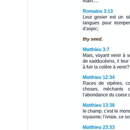
main.…
Romains 3:13
Leur gosier est un sé
langues pour tromper
d'aspic;
thy seed.
Matthieu 3:7
Mais, voyant venir à 
de sadducéens, il leur 
à fuir la colère à venir?
Matthieu 12:34
Races de vipères, c
choses, méchants 
l'abondance du coeur q
Matthieu 13:38
le champ, c'est le mond
royaume; l'ivraie, ce son
Matthieu 23:33