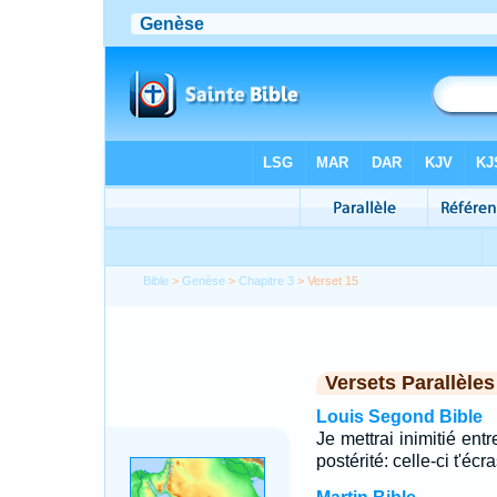
Bible
>
Genèse
>
Chapitre 3
> Verset 15
Versets Parallèles
Louis Segond Bible
Je mettrai inimitié entr
postérité: celle-ci t'écra