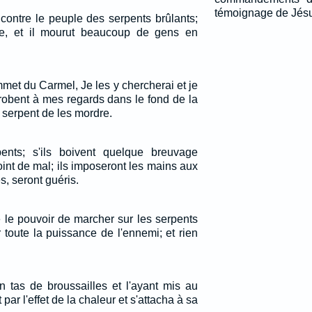
témoignage de Jés
 contre le peuple des serpents brûlants;
ple, et il mourut beaucoup de gens en
met du Carmel, Je les y chercherai et je
dérobent à mes regards dans le fond de la
 serpent de les mordre.
pents; s'ils boivent quelque breuvage
point de mal; ils imposeront les mains aux
, seront guéris.
é le pouvoir de marcher sur les serpents
r toute la puissance de l'ennemi; et rien
 tas de broussailles et l'ayant mis au
 par l'effet de la chaleur et s'attacha à sa