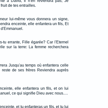
rité à David, Il n'en reviendra pas; Je
fruit de tes entrailles.
gneur lui-même vous donnera un signe,
viendra enceinte, elle enfantera un fils, Et
m d'Emmanuel.
tu errante, Fille égarée? Car l'Eternel
le sur la terre: La femme recherchera
ivrera Jusqu'au temps où enfantera celle
le reste de ses frères Reviendra auprès
nceinte, elle enfantera un fils, et on lui
nuel, ce qui signifie Dieu avec nous.…
nceinte, et tu enfanteras un fils, et tu lui