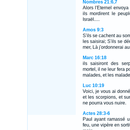
Nombres 21:6,7
Alors l'Eternel envoya
ils mordirent le peu
Israël.…
Amos 9:3
S'ils se cachent au som
les saisirai; S'ils se 
mer, Là j'ordonnerai au
Marc 16:18
ils saisiront des ser
mortel, il ne leur fera 
malades, et les malades
Luc 10:19
Voici, je vous ai donn
et les scorpions, et su
ne pourra vous nuire.
Actes 28:3-6
Paul ayant ramassé un
feu, une vipère en sortit