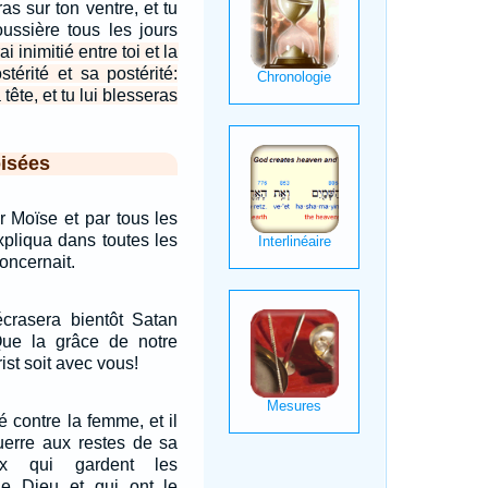
s sur ton ventre, et tu
ussière tous les jours
ai inimitié entre toi et la
térité et sa postérité:
 tête, et tu lui blesseras
isées
 Moïse et par tous les
expliqua dans toutes les
concernait.
crasera bientôt Satan
ue la grâce de notre
st soit avec vous!
té contre la femme, et il
guerre aux restes de sa
ux qui gardent les
 Dieu et qui ont le