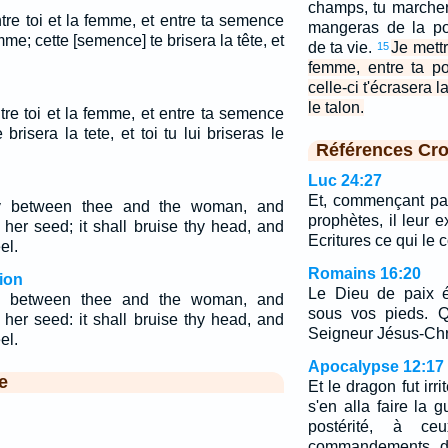
champs, tu marchera
entre toi et la femme, et entre ta semence
mangeras de la po
me; cette [semence] te brisera la tête, et
de ta vie.
Je mettr
15
femme, entre ta pos
celle-ci t'écrasera la
le talon.
entre toi et la femme, et entre ta semence
brisera la tete, et toi tu lui briseras le
Références Cro
Luc 24:27
Et, commençant par
ty between thee and the woman, and
prophètes, il leur 
her seed; it shall bruise thy head, and
Ecritures ce qui le 
el.
Romains 16:20
ion
Le Dieu de paix é
ty between thee and the woman, and
sous vos pieds. Q
her seed: it shall bruise thy head, and
Seigneur Jésus-Chri
el.
Apocalypse 12:17
e
Et le dragon fut irri
s'en alla faire la 
postérité, à ce
commandements de