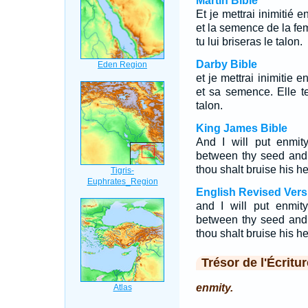
Martin Bible
Et je mettrai inimitié 
et la semence de la fem
tu lui briseras le talon.
Darby Bible
et je mettrai inimitie 
et sa semence. Elle te 
talon.
King James Bible
And I will put enmi
between thy seed and 
thou shalt bruise his he
English Revised Vers
and I will put enmi
between thy seed and 
thou shalt bruise his he
Trésor de l'Écritur
enmity.