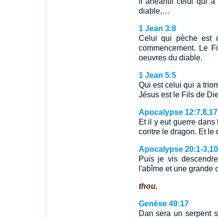
il anéantît celui qui a
diable,…
1 Jean 3:8
Celui qui pèche est 
commencement. Le Fil
oeuvres du diable.
1 Jean 5:5
Qui est celui qui a tri
Jésus est le Fils de Di
Apocalypse 12:7,8,17
Et il y eut guerre dans
contre le dragon. Et l
Apocalypse 20:1-3,10
Puis je vis descendre
l'abîme et une grande
thou.
Genèse 49:17
Dan sera un serpent su