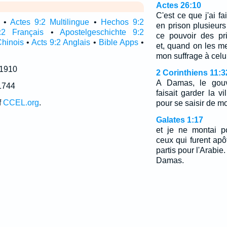
Actes 26:10
C'est ce que j'ai fa
•
Actes 9:2 Multilingue
•
Hechos 9:2
en prison plusieurs
:2 Français
•
Apostelgeschichte 9:2
ce pouvoir des pri
Chinois
•
Acts 9:2 Anglais
•
Bible Apps
•
et, quand on les met
mon suffrage à celu
 1910
2 Corinthiens 11:3
A Damas, le gouv
1744
faisait garder la 
f
CCEL.org
.
pour se saisir de mo
Galates 1:17
et je ne montai p
ceux qui furent apô
partis pour l'Arabie
Damas.