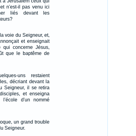
it à Jérusalem ceux qui
t n'est-il pas venu ici
er liés devant les
teurs?
s la voie du Seigneur, et,
 annonçait et enseignait
e qui concerne Jésus,
nût que le baptême de
lques-uns restaient
les, décriant devant la
u Seigneur, il se retira
disciples, et enseigna
 l'école d'un nommé
époque, un grand trouble
du Seigneur.