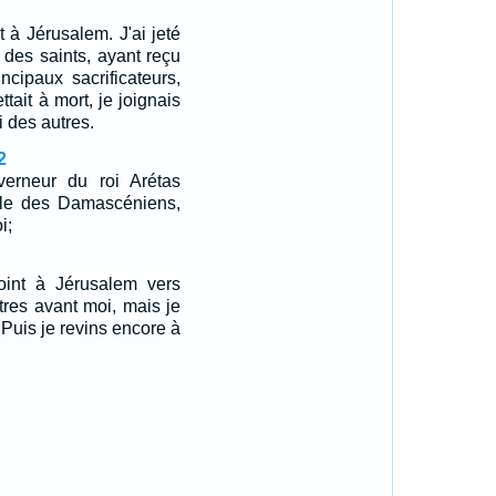
it à Jérusalem. J'ai jeté
 des saints, ayant reçu
ncipaux sacrificateurs,
tait à mort, je joignais
i des autres.
2
erneur du roi Arétas
ville des Damascéniens,
i;
oint à Jérusalem vers
tres avant moi, mais je
. Puis je revins encore à