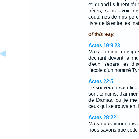
et, quand ils furent ré
frères, sans avoir ri
coutumes de nos pères
livré de là entre les 
of this way.
Actes 19:9,23
Mais, comme quelques-
décriant devant la mul
d'eux, sépara les di
l'école d'un nommé T
Actes 22:5
Le souverain sacrifica
sont témoins. J'ai mêm
de Damas, où je me r
ceux qui se trouvaient l
Actes 28:22
Mais nous voudrions a
nous savons que cette s