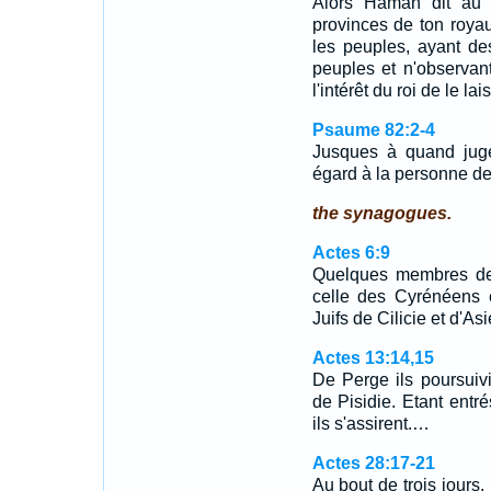
Alors Haman dit au r
provinces de ton roya
les peuples, ayant des
peuples et n'observant 
l'intérêt du roi de le l
Psaume 82:2-4
Jusques à quand juge
égard à la personne 
the synagogues.
Actes 6:9
Quelques membres de 
celle des Cyrénéens 
Juifs de Cilicie et d'Asi
Actes 13:14,15
De Perge ils poursuivir
de Pisidie. Etant entr
ils s'assirent.…
Actes 28:17-21
Au bout de trois jours,