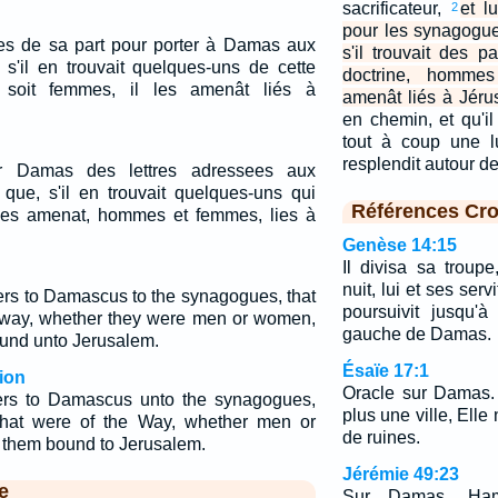
sacrificateur,
et l
2
pour les synagogu
es de sa part pour porter à Damas aux
s'il trouvait des p
s'il en trouvait quelques-uns de cette
doctrine, homme
 soit femmes, il les amenât liés à
amenât liés à Jéru
en chemin, et qu'i
tout à coup une l
resplendit autour de
r Damas des lettres adressees aux
que, s'il en trouvait quelques-uns qui
Références Cro
l les amenat, hommes et femmes, lies à
Genèse 14:15
Il divisa sa troup
nuit, lui et ses servit
ters to Damascus to the synagogues, that
poursuivit jusqu'
is way, whether they were men or women,
gauche de Damas.
ound unto Jerusalem.
Ésaïe 17:1
ion
Oracle sur Damas.
ters to Damascus unto the synagogues,
plus une ville, Ell
 that were of the Way, whether men or
de ruines.
 them bound to Jerusalem.
Jérémie 49:23
e
Sur Damas. Ham