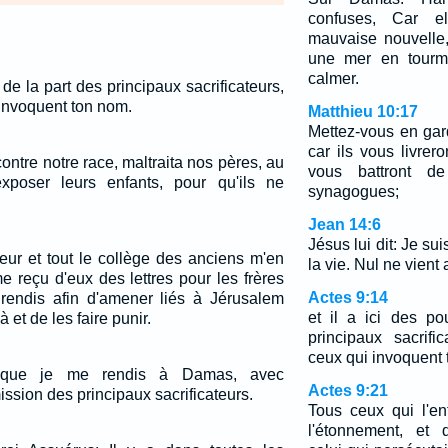
confuses, Car e
mauvaise nouvelle,
une mer en tourm
calmer.
, de la part des principaux sacrificateurs,
 invoquent ton nom.
Matthieu 10:17
Mettez-vous en ga
car ils vous livrero
 contre notre race, maltraita nos pères, au
vous battront d
exposer leurs enfants, pour qu'ils ne
synagogues;
Jean 14:6
Jésus lui dit: Je sui
teur et tout le collège des anciens m'en
la vie. Nul ne vient
e reçu d'eux des lettres pour les frères
Actes 9:14
endis afin d'amener liés à Jérusalem
et il a ici des po
à et de les faire punir.
principaux sacrifi
ceux qui invoquent 
 que je me rendis à Damas, avec
Actes 9:21
mission des principaux sacrificateurs.
Tous ceux qui l'en
l'étonnement, et 