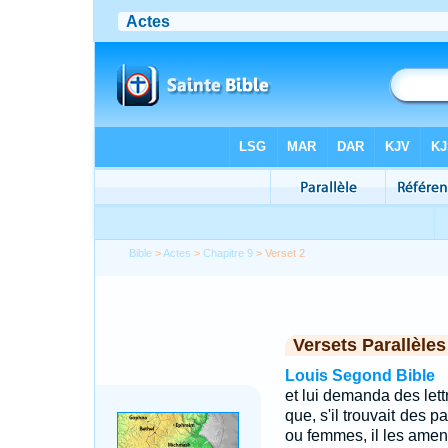
Bible
>
Actes
>
Chapitre 9
> Verset 2
Versets Parallèles
Louis Segond Bible
et lui demanda des let
que, s'il trouvait des 
ou femmes, il les amen