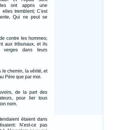
lles ont appris une
 elles tremblent; C'est
ente, Qui ne peut se
rde contre les hommes;
nt aux tribunaux, et ils
e verges dans leurs
s le chemin, la vérité, et
 au Père que par moi.
uvoirs, de la part des
cateurs, pour lier tous
ton nom.
tendaient étaient dans
disaient: N'est-ce pas