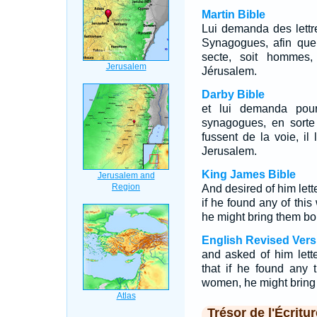
Martin Bible
Lui demanda des lettr
Synagogues, afin que 
secte, soit hommes,
Jérusalem.
Darby Bible
et lui demanda pou
synagogues, en sorte 
fussent de la voie, i
Jerusalem.
King James Bible
And desired of him let
if he found any of th
he might bring them b
English Revised Vers
and asked of him let
that if he found any
women, he might bring
Trésor de l'Écritur