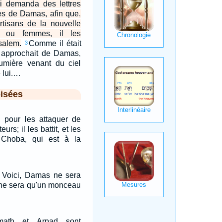
ui demanda des lettres
es de Damas, afin que,
artisans de la nouvelle
s ou femmes, il les
salem.
Comme il était
3
l approchait de Damas,
umière venant du ciel
 lui.…
isées
e, pour les attaquer de
eurs; il les battit, et les
à Choba, qui est à la
 Voici, Damas ne sera
e ne sera qu'un monceau
ath et Arpad sont