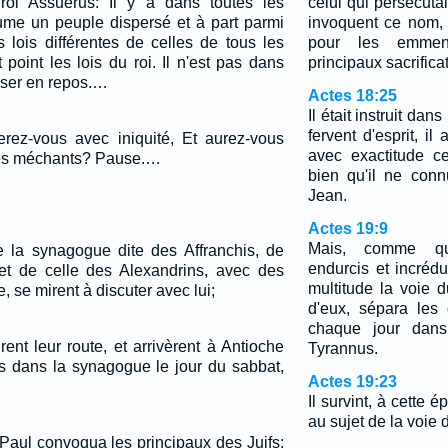
oi Assuérus: Il y a dans toutes les
celui qui persécuta
ume un peuple dispersé et à part parmi
invoquent ce nom, e
 lois différentes de celles de tous les
pour les emmen
point les lois du roi. Il n'est pas dans
principaux sacrifica
aisser en repos.…
Actes 18:25
Il était instruit dan
fervent d'esprit, il
rez-vous avec iniquité, Et aurez-vous
avec exactitude c
des méchants? Pause.…
bien qu'il ne con
Jean.
Actes 19:9
Mais, comme que
la synagogue dite des Affranchis, de
endurcis et incrédu
et de celle des Alexandrins, avec des
multitude la voie d
e, se mirent à discuter avec lui;
d'eux, sépara les 
chaque jour dans
ent leur route, et arrivèrent à Antioche
Tyrannus.
és dans la synagogue le jour du sabbat,
Actes 19:23
Il survint, à cette 
au sujet de la voie 
 Paul convoqua les principaux des Juifs;