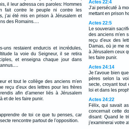
Actes 22:4
unis, il leur adressa ces paroles: Hommes
J'ai persécuté à mort
en fait contre le peuple ni contre les
mettant en prison 
, j'ai été mis en prison à Jérusalem et
mains des Romains.…
Actes 22:5
Le souverain sacrifi
des anciens m'en s
reçu d'eux des let
Damas, où je me re
uns restaient endurcis et incrédules,
à Jérusalem ceux qu
titude la voie du Seigneur, il se retira
les faire punir.
sciples, et enseigna chaque jour dans
yrannus.…
Actes 24:14
Je t'avoue bien que
pères selon la voi
teur et tout le collège des anciens m'en
secte, croyant tout 
e reçu d'eux des lettres pour les frères
loi et dans les prop
endis afin d'amener liés à Jérusalem
à et de les faire punir.
Actes 24:22
Félix, qui savait 
concernait cette do
pprendre de toi ce que tu penses, car
disant: Quand le t
ecte rencontre partout de l'opposition.
j'examinerai votre af