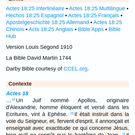
Actes 18:25 Interlinéaire
•
Actes 18:25 Multilingue
•
Hechos 18:25 Espagnol
•
Actes 18:25 Français
•
Apostelgeschichte 18:25 Allemand
•
Actes 18:25
Chinois
•
Acts 18:25 Anglais
•
Bible Apps
•
Bible
Hub
Version Louis Segond 1910
La Bible David Martin 1744
Darby Bible courtesy of
CCEL.org
.
Contexte
Actes 18
…
Un Juif nommé Apollos, originaire
24
d'Alexandrie, homme éloquent et versé dans les
Ecritures, vint à Ephèse.
Il était instruit dans la
25
voie du Seigneur, et, fervent d'esprit, il annonçait et
enseignait avec exactitude ce qui concerne Jésus,
26