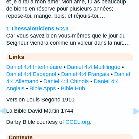
et je dirai à mon âme: Mon âme, tu as beaucoup
de biens en réserve pour plusieurs années;
repose-toi, mange, bois, et réjouis-toi.…
1 Thessaloniciens 5:2,3
Car vous savez bien vous-mêmes que le jour du
Seigneur viendra comme un voleur dans la nuit.…
Links
Daniel 4:4 Interlinéaire
•
Daniel 4:4 Multilingue
•
Daniel 4:4 Espagnol
•
Daniel 4:4 Français
•
Daniel
4:4 Allemand
•
Daniel 4:4 Chinois
•
Daniel 4:4
Anglais
•
Bible Apps
•
Bible Hub
Version Louis Segond 1910
La Bible David Martin 1744
Darby Bible courtesy of
CCEL.org
.
Contexte