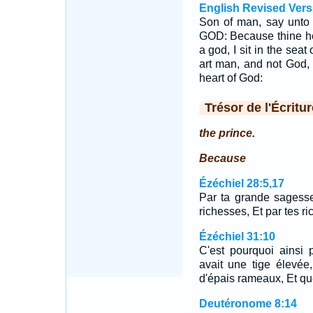
English Revised Vers
Son of man, say unto 
GOD: Because thine hear
a god, I sit in the seat
art man, and not God, 
heart of God:
Trésor de l'Écritur
the prince.
Because
Ézéchiel 28:5,17
Par ta grande sagess
richesses, Et par tes r
Ézéchiel 31:10
C'est pourquoi ainsi p
avait une tige élevée
d'épais rameaux, Et que
Deutéronome 8:14