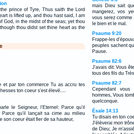
ion
mais Dieu sait qu
the prince of Tyre, Thus saith the Lord
mangerez, vos yeu
t is lifted up, and thou hast said, I am
vous serez comme 
 of God, in the midst of the seas; yet thou
le bien et le mal.
though thou didst set thine heart as the
Psaume 9:20
Frappe-les d'épouva
peuples sachent qu
e
Pause.
Psaume 82:6
J'avais dit: Vous ê
tous des fils du Trè
Psaume 82:7
e et par ton commerce Tu as accru tes
Cependant vous
ichesses ton coeur s'est élevé.…
hommes, Vous tomb
quelconque.
arle le Seigneur, l'Eternel: Parce qu'il
Ésaïe 14:13
, Parce qu'il lançait sa cime au milieu
Tu disais en ton coe
 son coeur était fier de sa hauteur,
J'élèverai mon trôn
de Dieu; Je m'assi