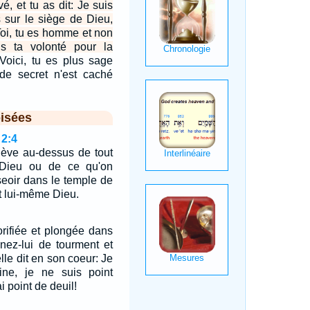
é, et tu as dit: Je suis
s sur le siège de Dieu,
Toi, tu es homme et non
s ta volonté pour la
Voici, tu es plus sage
de secret n'est caché
isées
 2:4
élève au-dessus de tout
 Dieu ou de ce qu'on
seoir dans le temple de
t lui-même Dieu.
lorifiée et plongée dans
nnez-lui de tourment et
lle dit en son coeur: Je
ine, je ne suis point
i point de deuil!