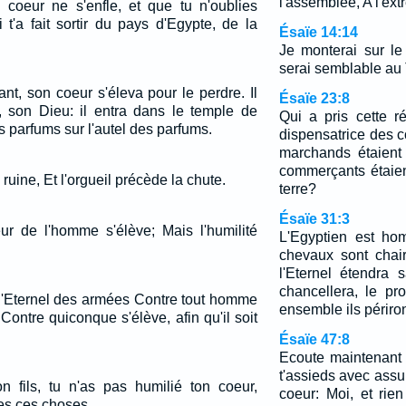
l'assemblée, A l'ext
coeur ne s'enfle, et que tu n'oublies
i t'a fait sortir du pays d'Egypte, de la
Ésaïe 14:14
Je monterai sur l
serai semblable au 
sant, son coeur s'éleva pour le perdre. Il
Ésaïe 23:8
l, son Dieu: il entra dans le temple de
Qui a pris cette ré
es parfums sur l'autel des parfums.
dispensatrice des c
marchands étaient
commerçants étaien
ruine, Et l'orgueil précède la chute.
terre?
Ésaïe 31:3
eur de l'homme s'élève; Mais l'humilité
L'Egyptien est ho
chevaux sont chai
l'Eternel étendra 
chancellera, le pr
r l'Eternel des armées Contre tout homme
ensemble ils périron
 Contre quiconque s'élève, afin qu'il soit
Ésaïe 47:8
Ecoute maintenant 
t'assieds avec assu
on fils, tu n'as pas humilié ton coeur,
coeur: Moi, et rie
es ces choses.