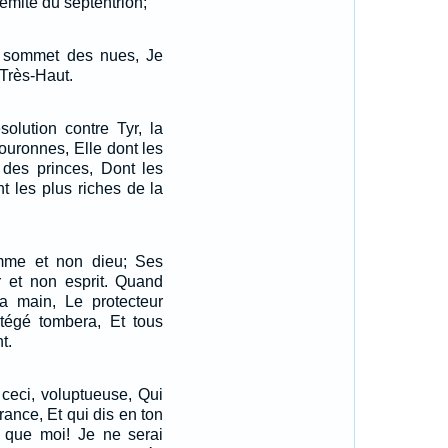
rémité du septentrion;
e sommet des nues, Je
Très-Haut.
solution contre Tyr, la
ouronnes, Elle dont les
 des princes, Dont les
t les plus riches de la
mme et non dieu; Ses
r et non esprit. Quand
sa main, Le protecteur
otégé tombera, Et tous
t.
ceci, voluptueuse, Qui
rance, Et qui dis en ton
n que moi! Je ne serai