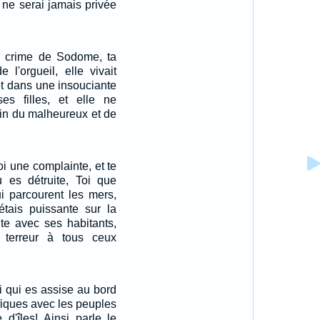
 ne serai jamais privée
le crime de Sodome, ta
e l'orgueil, elle vivait
t dans une insouciante
ses filles, et elle ne
ain du malheureux et de
oi une complainte, et te
u es détruite, Toi que
i parcourent les mers,
 étais puissante sur la
ite avec ses habitants,
a terreur à tous ceux
oi qui es assise au bord
afiques avec les peuples
d'îles! Ainsi parle le