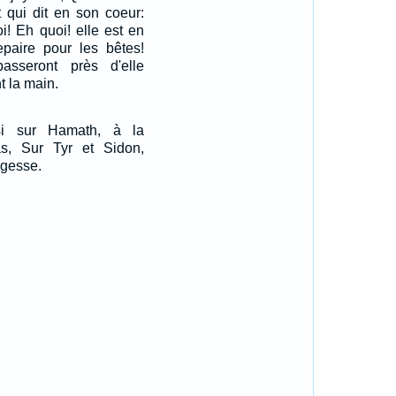
 qui dit en son coeur:
i! Eh quoi! elle est en
epaire pour les bêtes!
sseront près d'elle
nt la main.
ssi sur Hamath, à la
s, Sur Tyr et Sidon,
agesse.