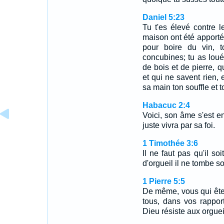
Daniel 5:23
Tu t'es élevé contre 
maison ont été apportés
pour boire du vin, t
concubines; tu as loué l
de bois et de pierre, q
et qui ne savent rien, 
sa main ton souffle et t
Habacuc 2:4
Voici, son âme s'est enf
juste vivra par sa foi.
1 Timothée 3:6
Il ne faut pas qu'il so
d'orgueil il ne tombe s
1 Pierre 5:5
De même, vous qui ête
tous, dans vos rapport
Dieu résiste aux orguei