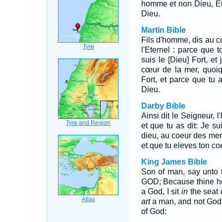
homme et non Dieu, Et 
Dieu.
Martin Bible
Fils d'homme, dis au co
l'Eternel : parce que t
suis le [Dieu] Fort, et
cœur de la mer, quoiq
Fort, et parce que tu
Dieu.
Darby Bible
Ainsi dit le Seigneur, 
et que tu as dit: Je su
dieu, au coeur des mer
et que tu eleves ton c
King James Bible
Son of man, say unto t
GOD; Because thine h
a God, I sit
in
the seat 
art
a man, and not God, 
of God: