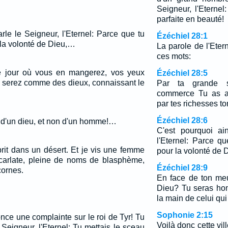
Seigneur, l'Eternel:
parfaite en beauté!
rle le Seigneur, l'Eternel: Parce que tu
Ézéchiel 28:1
 la volonté de Dieu,…
La parole de l'Eter
ces mots:
le jour où vous en mangerez, vos yeux
Ézéchiel 28:5
us serez comme des dieux, connaissant le
Par ta grande 
commerce Tu as ac
par tes richesses to
Ézéchiel 28:6
x d'un dieu, et non d'un homme!…
C'est pourquoi ai
l'Eternel: Parce q
prit dans un désert. Et je vis une femme
pour la volonté de 
carlate, pleine de noms de blasphème,
Ézéchiel 28:9
cornes.
En face de ton meur
Dieu? Tu seras ho
la main de celui qui 
Sophonie 2:15
nce une complainte sur le roi de Tyr! Tu
Voilà donc cette vil
e Seigneur, l'Eternel: Tu mettais le sceau