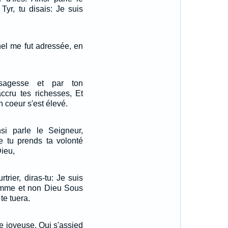
 Tyr, tu disais: Je suis
nel me fut adressée, en
sagesse et par ton
cru tes richesses, Et
n coeur s'est élevé.
nsi parle le Seigneur,
ue tu prends ta volonté
Dieu,
trier, diras-tu: Je suis
mme et non Dieu Sous
te tuera.
le joyeuse, Qui s'assied