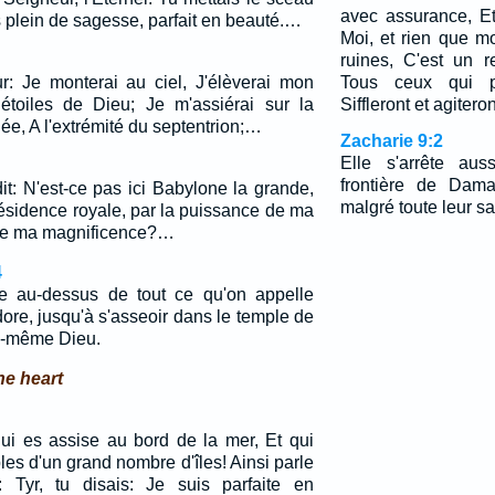
avec assurance, Et
is plein de sagesse, parfait en beauté.…
Moi, et rien que mo
ruines, C'est un r
r: Je monterai au ciel, J'élèverai mon
Tous ceux qui pa
étoiles de Dieu; Je m'assiérai sur la
Siffleront et agitero
e, A l'extrémité du septentrion;…
Zacharie 9:2
Elle s'arrête au
frontière de Dama
 dit: N'est-ce pas ici Babylone la grande,
malgré toute leur s
résidence royale, par la puissance de ma
e de ma magnificence?…
4
ève au-dessus de tout ce qu'on appelle
ore, jusqu'à s'asseoir dans le temple de
ui-même Dieu.
he heart
qui es assise au bord de la mer, Et qui
les d'un grand nombre d'îles! Ainsi parle
l: Tyr, tu disais: Je suis parfaite en