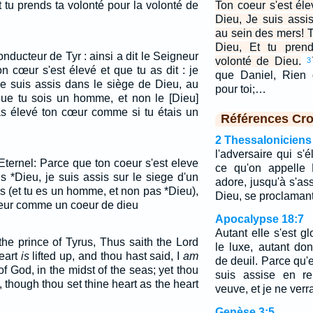
tu prends ta volonté pour la volonté de
Ton coeur s'est élev
Dieu, Je suis assi
au sein des mers! 
Dieu, Et tu prend
nducteur de Tyr : ainsi a dit le Seigneur
volonté de Dieu.
3
on cœur s'est élevé et que tu as dit : je
que Daniel, Rien 
 je suis assis dans le siège de Dieu, au
pour toi;…
ue tu sois un homme, et non le [Dieu]
 as élevé ton cœur comme si tu étais un
Références Cro
2 Thessaloniciens
l'adversaire qui s'
l'Eternel: Parce que ton coeur s'est eleve
ce qu'on appelle
is *Dieu, je suis assis sur le siege d'un
adore, jusqu'à s'as
s (et tu es un homme, et non pas *Dieu),
Dieu, se proclaman
oeur comme un coeur de dieu
Apocalypse 18:7
Autant elle s'est g
he prince of Tyrus, Thus saith the Lord
le luxe, autant do
eart
is
lifted up, and thou hast said, I
am
de deuil. Parce qu'e
of God, in the midst of the seas; yet thou
suis assise en re
though thou set thine heart as the heart
veuve, et je ne verra
Genèse 3:5