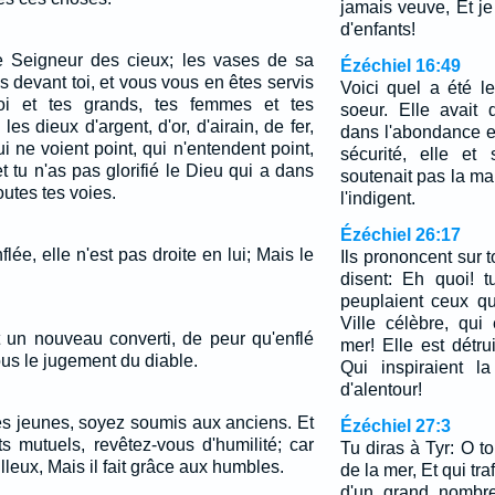
jamais veuve, Et je
d'enfants!
le Seigneur des cieux; les vases de sa
Ézéchiel 16:49
 devant toi, et vous vous en êtes servis
Voici quel a été 
oi et tes grands, tes femmes et tes
soeur. Elle avait d
es dieux d'argent, d'or, d'airain, de fer,
dans l'abondance e
ui ne voient point, qui n'entendent point,
sécurité, elle et 
et tu n'as pas glorifié le Dieu qui a dans
soutenait pas la m
outes tes voies.
l'indigent.
Ézéchiel 26:17
lée, elle n'est pas droite en lui; Mais le
Ils prononcent sur t
disent: Eh quoi! t
peuplaient ceux qu
Ville célèbre, qui
it un nouveau converti, de peur qu'enflé
mer! Elle est détru
ous le jugement du diable.
Qui inspiraient l
d'alentour!
s jeunes, soyez soumis aux anciens. Et
Ézéchiel 27:3
s mutuels, revêtez-vous d'humilité; car
Tu diras à Tyr: O t
lleux, Mais il fait grâce aux humbles.
de la mer, Et qui tr
d'un grand nombre 