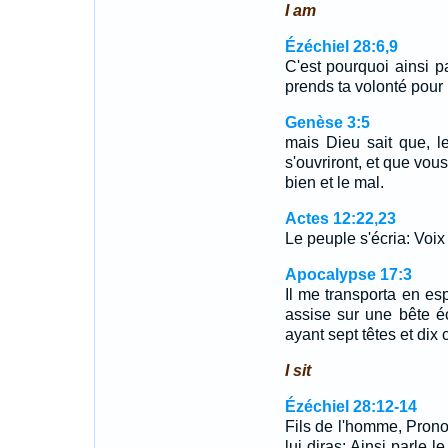
I am
Ézéchiel 28:6,9
C'est pourquoi ainsi pa
prends ta volonté pour
Genèse 3:5
mais Dieu sait que, 
s'ouvriront, et que vo
bien et le mal.
Actes 12:22,23
Le peuple s'écria: Voi
Apocalypse 17:3
Il me transporta en es
assise sur une bête é
ayant sept têtes et dix 
I sit
Ézéchiel 28:12-14
Fils de l'homme, Prono
lui diras: Ainsi parle l