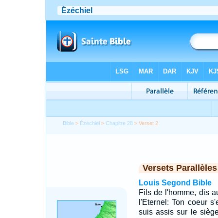
Bible
>
Ézéchiel
>
Chapitre 28
> Verset 2
Versets Parallèles
Louis Segond Bible
Fils de l'homme, dis au
l'Eternel: Ton coeur s'
suis assis sur le sièg