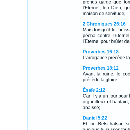
prends garde que ton 
l'Eternel, ton Dieu, qu
maison de servitude,
2 Chroniques 26:16
Mais lorsqu'il fut puis
pécha contre l'Eterne
l'Eternel pour brûler d
Proverbes 16:18
L'arrogance précède la 
Proverbes 18:12
Avant la ruine, le co
précède la gloire.
Ésaïe 2:12
Car il y a un jour pou
orgueilleux et hautain,
abaissé;
Daniel 5:22
Et toi, Belschatsar, s
quoique tu susses tout