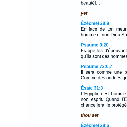
beauté!…
yet
Ézéchiel 28:9
En face de ton meurtr
homme et non Dieu Sous
Psaume 9:20
Frappe-les d'épouvant
qu'ils sont des hommes
Psaume 72:6,7
Il sera comme une pl
Comme des ondées qui
Ésaïe 31:3
L'Egyptien est homme 
non esprit. Quand l'E
chancellera, le protégé
thou set
Ézéchiel 28:6