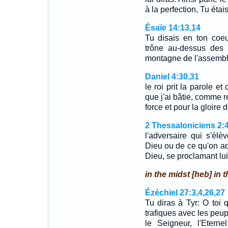
à la perfection, Tu éta
Ésaïe 14:13,14
Tu disais en ton coeu
trône au-dessus des 
montagne de l'assemblé
Daniel 4:30,31
le roi prit la parole et
que j'ai bâtie, comme 
force et pour la gloir
2 Thessaloniciens 2:
l'adversaire qui s'él
Dieu ou de ce qu'on ad
Dieu, se proclamant l
in the midst [heb] in t
Ézéchiel 27:3,4,26,27
Tu diras à Tyr: O toi 
trafiques avec les peup
le Seigneur, l'Eterne