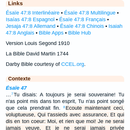
Links
Ésaïe 47:8 Interlinéaire
•
Ésaïe 47:8 Multilingue
•
Isaías 47:8 Espagnol
•
Ésaïe 47:8 Français
•
Jesaja 47:8 Allemand
•
Ésaïe 47:8 Chinois
•
Isaiah
47:8 Anglais
•
Bible Apps
•
Bible Hub
Version Louis Segond 1910
La Bible David Martin 1744
Darby Bible courtesy of
CCEL.org
.
Contexte
Ésaïe 47
…
Tu disais: A toujours je serai souveraine! Tu
7
n'as point mis dans ton esprit, Tu n'as point songé
que cela prendrait fin.
Ecoute maintenant ceci,
8
voluptueuse, Qui t'assieds avec assurance, Et qui
dis en ton coeur: Moi, et rien que moi! Je ne serai
jamais veuve, Et je ne serai jamais privée