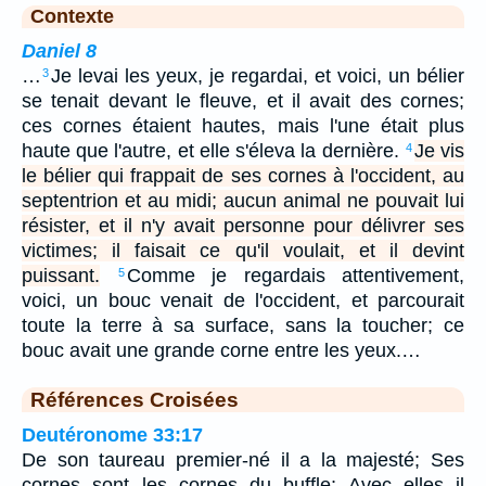
Contexte
Daniel 8
…
Je levai les yeux, je regardai, et voici, un bélier
3
se tenait devant le fleuve, et il avait des cornes;
ces cornes étaient hautes, mais l'une était plus
haute que l'autre, et elle s'éleva la dernière.
Je vis
4
le bélier qui frappait de ses cornes à l'occident, au
septentrion et au midi; aucun animal ne pouvait lui
résister, et il n'y avait personne pour délivrer ses
victimes; il faisait ce qu'il voulait, et il devint
puissant.
Comme je regardais attentivement,
5
voici, un bouc venait de l'occident, et parcourait
toute la terre à sa surface, sans la toucher; ce
bouc avait une grande corne entre les yeux.…
Références Croisées
Deutéronome 33:17
De son taureau premier-né il a la majesté; Ses
cornes sont les cornes du buffle; Avec elles il