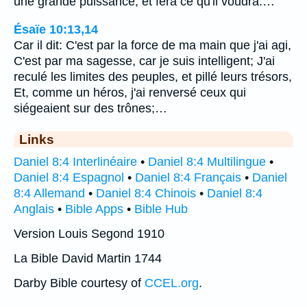
une grande puissance, et fera ce qu'il voudra.…
Ésaïe 10:13,14
Car il dit: C'est par la force de ma main que j'ai agi,
C'est par ma sagesse, car je suis intelligent; J'ai
reculé les limites des peuples, et pillé leurs trésors,
Et, comme un héros, j'ai renversé ceux qui
siégeaient sur des trônes;…
Links
Daniel 8:4 Interlinéaire
•
Daniel 8:4 Multilingue
•
Daniel 8:4 Espagnol
•
Daniel 8:4 Français
•
Daniel
8:4 Allemand
•
Daniel 8:4 Chinois
•
Daniel 8:4
Anglais
•
Bible Apps
•
Bible Hub
Version Louis Segond 1910
La Bible David Martin 1744
Darby Bible courtesy of
CCEL.org
.