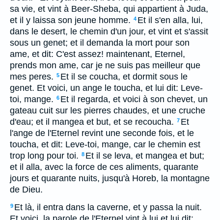
sa vie, et vint à Beer-Sheba, qui appartient à Juda,
et il y laissa son jeune homme.
Et il s'en alla, lui,
4
dans le desert, le chemin d'un jour, et vint et s'assit
sous un genet; et il demanda la mort pour son
ame, et dit: C'est assez! maintenant, Eternel,
prends mon ame, car je ne suis pas meilleur que
mes peres.
Et il se coucha, et dormit sous le
5
genet. Et voici, un ange le toucha, et lui dit: Leve-
toi, mange.
Et il regarda, et voici à son chevet, un
6
gateau cuit sur les pierres chaudes, et une cruche
d'eau; et il mangea et but, et se recoucha.
Et
7
l'ange de l'Eternel revint une seconde fois, et le
toucha, et dit: Leve-toi, mange, car le chemin est
trop long pour toi.
Et il se leva, et mangea et but;
8
et il alla, avec la force de ces aliments, quarante
jours et quarante nuits, jusqu'à Horeb, la montagne
de Dieu.
Et là, il entra dans la caverne, et y passa la nuit.
9
Et voici, la parole de l'Eternel vint à lui et lui dit: