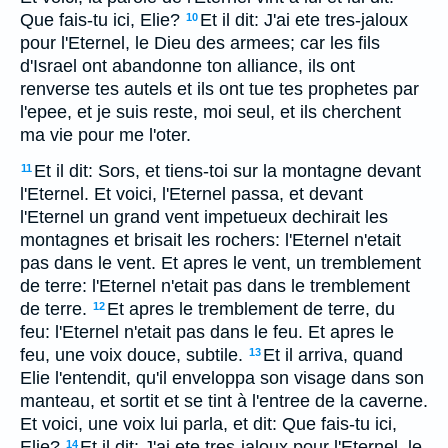
Que fais-tu ici, Elie?
Et il dit: J'ai ete tres-jaloux
10
pour l'Eternel, le Dieu des armees; car les fils
d'Israel ont abandonne ton alliance, ils ont
renverse tes autels et ils ont tue tes prophetes par
l'epee, et je suis reste, moi seul, et ils cherchent
ma vie pour me l'oter.
Et il dit: Sors, et tiens-toi sur la montagne devant
11
l'Eternel. Et voici, l'Eternel passa, et devant
l'Eternel un grand vent impetueux dechirait les
montagnes et brisait les rochers: l'Eternel n'etait
pas dans le vent. Et apres le vent, un tremblement
de terre: l'Eternel n'etait pas dans le tremblement
de terre.
Et apres le tremblement de terre, du
12
feu: l'Eternel n'etait pas dans le feu. Et apres le
feu, une voix douce, subtile.
Et il arriva, quand
13
Elie l'entendit, qu'il enveloppa son visage dans son
manteau, et sortit et se tint à l'entree de la caverne.
Et voici, une voix lui parla, et dit: Que fais-tu ici,
Elie?
Et il dit: J'ai ete tres-jaloux pour l'Eternel, le
14