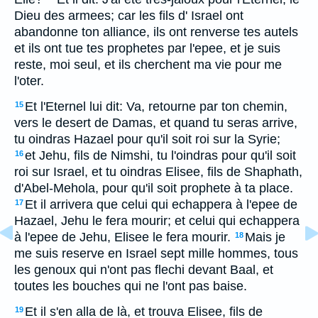
Dieu des armees; car les fils d' Israel ont
abandonne ton alliance, ils ont renverse tes autels
et ils ont tue tes prophetes par l'epee, et je suis
reste, moi seul, et ils cherchent ma vie pour me
l'oter.
Et l'Eternel lui dit: Va, retourne par ton chemin,
15
vers le desert de Damas, et quand tu seras arrive,
tu oindras Hazael pour qu'il soit roi sur la Syrie;
et Jehu, fils de Nimshi, tu l'oindras pour qu'il soit
16
roi sur Israel, et tu oindras Elisee, fils de Shaphath,
d'Abel-Mehola, pour qu'il soit prophete à ta place.
Et il arrivera que celui qui echappera à l'epee de
17
Hazael, Jehu le fera mourir; et celui qui echappera
à l'epee de Jehu, Elisee le fera mourir.
Mais je
18
me suis reserve en Israel sept mille hommes, tous
les genoux qui n'ont pas flechi devant Baal, et
toutes les bouches qui ne l'ont pas baise.
Et il s'en alla de là, et trouva Elisee, fils de
19