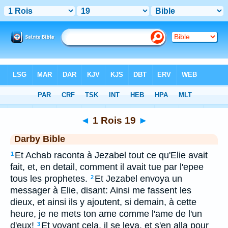
Bible
>
DAR
> 1 Rois 19
◄
1 Rois 19
►
Darby Bible
Et Achab raconta à Jezabel tout ce qu'Elie avait
1
fait, et, en detail, comment il avait tue par l'epee
tous les prophetes.
Et Jezabel envoya un
2
messager à Elie, disant: Ainsi me fassent les
dieux, et ainsi ils y ajoutent, si demain, à cette
heure, je ne mets ton ame comme l'ame de l'un
d'eux!
Et voyant cela, il se leva, et s'en alla pour
3