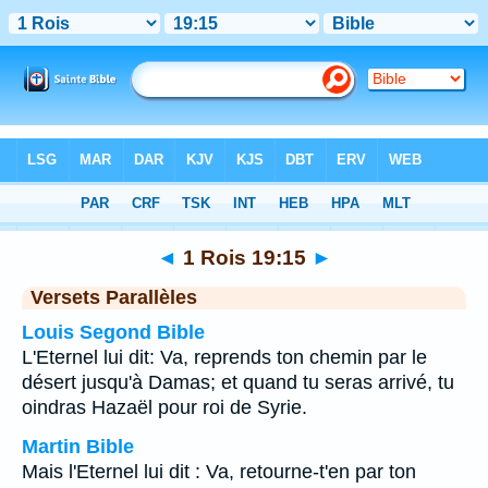
Bible
>
1 Rois
>
Chapitre 19
> Verset 15
◄
1 Rois 19:15
►
Versets Parallèles
Louis Segond Bible
L'Eternel lui dit: Va, reprends ton chemin par le
désert jusqu'à Damas; et quand tu seras arrivé, tu
oindras Hazaël pour roi de Syrie.
Martin Bible
Mais l'Eternel lui dit : Va, retourne-t'en par ton