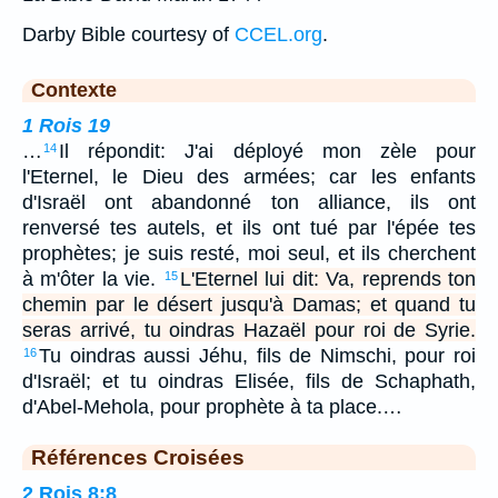
Darby Bible courtesy of
CCEL.org
.
Contexte
1 Rois 19
…
Il répondit: J'ai déployé mon zèle pour
14
l'Eternel, le Dieu des armées; car les enfants
d'Israël ont abandonné ton alliance, ils ont
renversé tes autels, et ils ont tué par l'épée tes
prophètes; je suis resté, moi seul, et ils cherchent
à m'ôter la vie.
L'Eternel lui dit: Va, reprends ton
15
chemin par le désert jusqu'à Damas; et quand tu
seras arrivé, tu oindras Hazaël pour roi de Syrie.
Tu oindras aussi Jéhu, fils de Nimschi, pour roi
16
d'Israël; et tu oindras Elisée, fils de Schaphath,
d'Abel-Mehola, pour prophète à ta place.…
Références Croisées
2 Rois 8:8