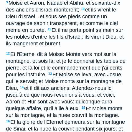
Moise et Aaron, Nadab et Abihu, et soixante-dix
9
des anciens d'Israel monterent;
et ils virent le
10
Dieu d'Israel, -et sous ses pieds comme un
ouvrage de saphir transparent, et comme le ciel
meme en purete.
Et il ne porta point sa main sur
11
les nobles d'entre les fils d'Israel: ils virent Dieu, et
ils mangerent et burent.
Et l'Eternel dit à Moise: Monte vers moi sur la
12
montagne, et sois là; et je te donnerai les tables de
pierre, et la loi et le commandement que j'ai ecrits
pour les instruire.
Et Moise se leva, avec Josue
13
qui le servait; et Moise monta sur la montagne de
Dieu,
et il dit aux anciens: Attendez-nous ici
14
jusqu'à ce que nous revenions à vous; et voici,
Aaron et Hur sont avec vous: quiconque aura
quelque affaire, qu'il aille à eux.
Et Moise monta
15
sur la montagne, et la nuee couvrit la montagne.
Et la gloire de l'Eternel demeura sur la montagne
16
de Sinai, et la nuee la couvrit pendant six jours; et