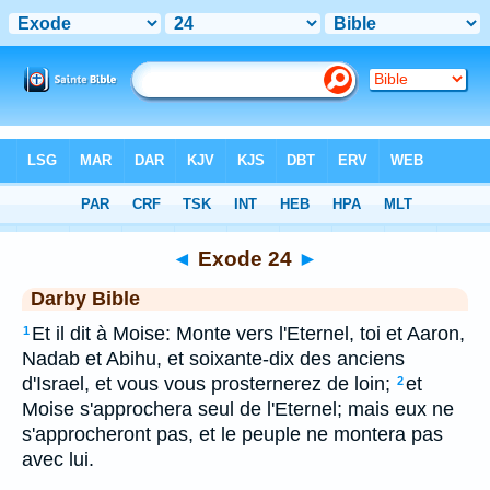
Bible
>
DAR
> Exode 24
◄
Exode 24
►
Darby Bible
Et il dit à Moise: Monte vers l'Eternel, toi et Aaron,
1
Nadab et Abihu, et soixante-dix des anciens
d'Israel, et vous vous prosternerez de loin;
et
2
Moise s'approchera seul de l'Eternel; mais eux ne
s'approcheront pas, et le peuple ne montera pas
avec lui.