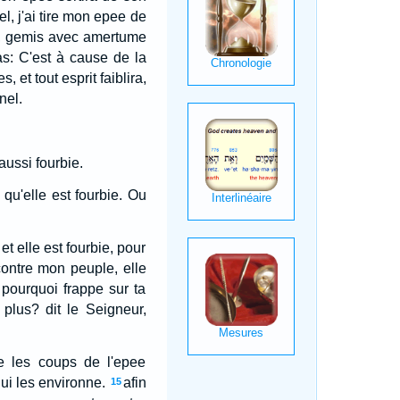
el, j'ai tire mon epee de
ins, gemis avec amertume
ras: C'est à cause de la
, et tout esprit faiblira,
nel.
aussi fourbie.
, qu'elle est fourbie. Ou
et elle est fourbie, pour
contre mon peuple, elle
 pourquoi frappe sur ta
 plus? dit le Seigneur,
ue les coups de l'epee
qui les environne.
afin
15