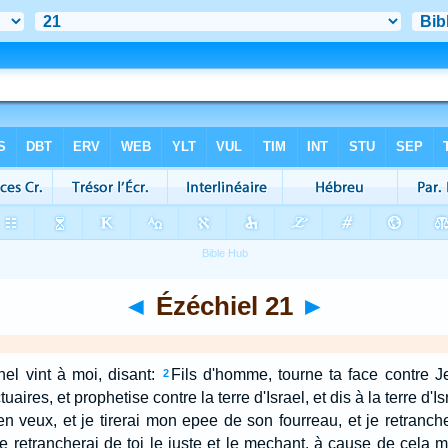
◄
Ézéchiel 21
►
nel vint à moi, disant:
Fils d'homme, tourne ta face contre Jer
2
aires, et prophetise contre la terre d'Israel, et dis à la terre d'Is
'en veux, et je tirerai mon epee de son fourreau, et je retranche
e retrancherai de toi le juste et le mechant, à cause de cela 