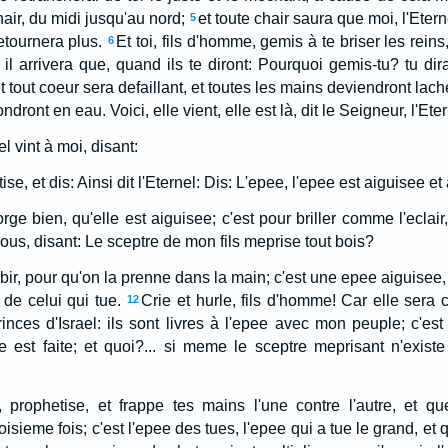
hair, du midi jusqu'au nord;
et toute chair saura que moi, l'Etern
5
retournera plus.
Et toi, fils d'homme, gemis à te briser les re
6
 il arrivera que, quand ils te diront: Pourquoi gemis-tu? tu di
t tout coeur sera defaillant, et toutes les mains deviendront laches
dront en eau. Voici, elle vient, elle est là, dit le Seigneur, l'Eter
el vint à moi, disant:
e, et dis: Ainsi dit l'Eternel: Dis: L'epee, l'epee est aiguisee et 
orge bien, qu'elle est aiguisee; c'est pour briller comme l'eclair
ous, disant: Le sceptre de mon fils meprise tout bois?
rbir, pour qu'on la prenne dans la main; c'est une epee aiguisee, 
 de celui qui tue.
Crie et hurle, fils d'homme! Car elle sera 
12
rinces d'Israel: ils sont livres à l'epee avec mon peuple; c'est
e est faite; et quoi?... si meme le sceptre meprisant n'existe
e, prophetise, et frappe tes mains l'une contre l'autre, et q
oisieme fois; c'est l'epee des tues, l'epee qui a tue le grand, et 