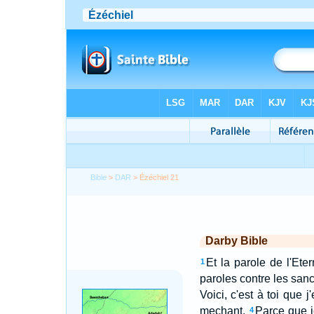
Bible
>
DAR
> Ézéchiel 21
Darby Bible
Et la parole de l'Eter
1
paroles contre les sanctu
Voici, c'est à toi que j
mechant.
Parce que j
4