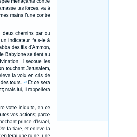
l'epee menaçante contre
masse tes forces, va à
 mes mains l'une contre
toi deux chemins par ou
n indicateur, fais-le à
abba des fils d'Ammon,
 de Babylone se tient au
vination: il secoue les
ion touchant Jerusalem,
leve la voix en cris de
 des tours.
Et ce sera
23
 mais lui, il rappellera
e votre iniquite, en ce
utes vos actions; parce
mechant prince d'Israel,
Ote la tiare, et enleve la
J'en ferai une ruine, une