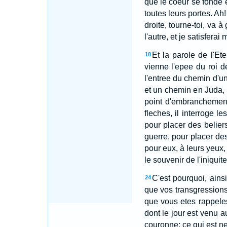
que le coeur se fonde 
toutes leurs portes. Ah! 
droite, tourne-toi, va à
l'autre, et je satisferai 
Et la parole de l'Ete
18
vienne l'epee du roi d
l'entree du chemin d'un
et un chemin en Juda, p
point d'embranchement 
fleches, il interroge le
pour placer des belier
guerre, pour placer des
pour eux, à leurs yeux,
le souvenir de l'iniquite
C'est pourquoi, ains
24
que vos transgressions
que vous etes rappele
dont le jour est venu au
couronne; ce qui est ne