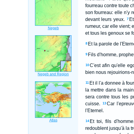
fourreau contre toute c
son fourreau: elle n'y 
devant leurs yeux.
Et
7
rumeur, car elle vient; e
et tous les genoux se fon
Et la parole de l'Etern
8
Fils d'homme, prophetis
9
C'est afin qu'elle eg
10
bien nous rejouirions-n
Et il l'a donnee à fou
11
la mettre dans la main
sera contre tous les p
cuisse.
Car l'epreuv
13
l'Eternel.
Et toi, fils d'homm
14
redoublent jusqu'à la tr