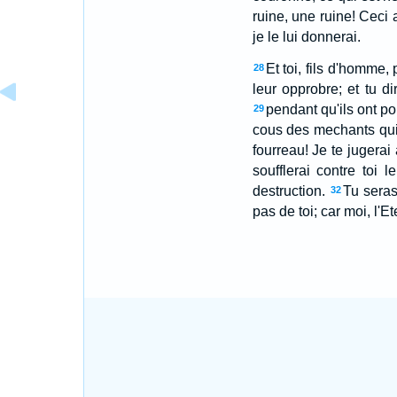
ruine, une ruine! Ceci 
je le lui donnerai.
Et toi, fils d'homme, 
28
leur opprobre; et tu dir
pendant qu'ils ont po
29
cous des mechants qui s
fourreau! Je te jugerai
soufflerai contre toi
destruction.
Tu seras
32
pas de toi; car moi, l'Ete