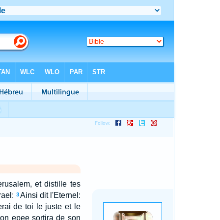
usalem, et distille tes
rael:
Ainsi dit l'Eternel:
3
rai de toi le juste et le
mon epee sortira de son