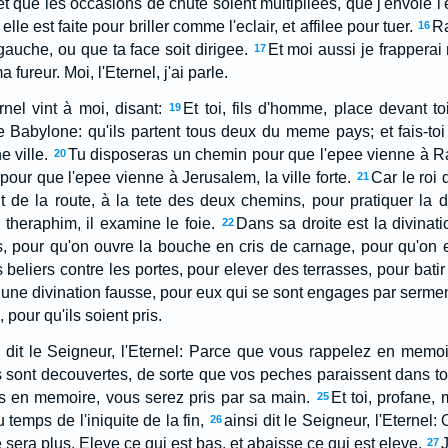
et que les occasions de chute soient multipliees, que j'envoie 
elle est faite pour briller comme l'eclair, et affilee pour tuer.
Ra
16
 gauche, ou que ta face soit dirigee.
Et moi aussi je frapperai
17
ma fureur. Moi, l'Eternel, j'ai parle.
rnel vint à moi, disant:
Et toi, fils d'homme, place devant 
19
e Babylone: qu'ils partent tous deux du meme pays; et fais-toi u
e ville.
Tu disposeras un chemin pour que l'epee vienne à R
20
our que l'epee vienne à Jerusalem, la ville forte.
Car le roi
21
de la route, à la tete des deux chemins, pour pratiquer la di
s theraphim, il examine le foie.
Dans sa droite est la divinat
22
s, pour qu'on ouvre la bouche en cris de carnage, pour qu'on e
 beliers contre les portes, pour elever des terrasses, pour batir
 une divination fausse, pour eux qui se sont engages par serment;
, pour qu'ils soient pris.
i dit le Seigneur, l'Eternel: Parce que vous rappelez en memoir
 sont decouvertes, de sorte que vos peches paraissent dans to
s en memoire, vous serez pris par sa main.
Et toi, profane, 
25
 temps de l'iniquite de la fin,
ainsi dit le Seigneur, l'Eternel: 
26
 sera plus. Eleve ce qui est bas, et abaisse ce qui est eleve.
27