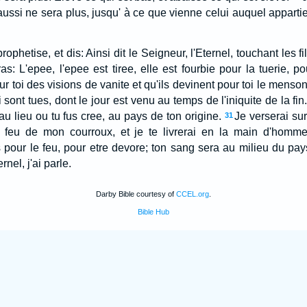
aussi ne sera plus, jusqu' à ce que vienne celui auquel appartie
prophetise, et dis: Ainsi dit le Seigneur, l'Eternel, touchant les
as: L'epee, l'epee est tiree, elle est fourbie pour la tuerie, po
ur toi des visions de vanite et qu'ils devinent pour toi le menson
ont tues, dont le jour est venu au temps de l'iniquite de la fin
 au lieu ou tu fus cree, au pays de ton origine.
Je verserai sur
31
 le feu de mon courroux, et je te livrerai en la main d'homme
 pour le feu, pour etre devore; ton sang sera au milieu du pa
rnel, j'ai parle.
Darby Bible courtesy of
CCEL.org
.
Bible Hub