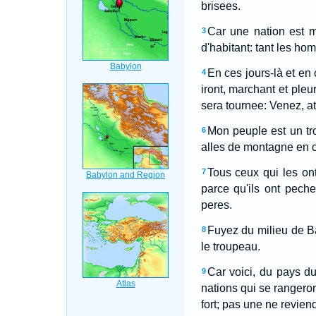
brisees.
Car une nation est m
3
d'habitant: tant les hom
En ces jours-là et en c
4
iront, marchant et pleur
sera tournee: Venez, at
Mon peuple est un tro
6
alles de montagne en col
Tous ceux qui les on
7
parce qu'ils ont peche 
peres.
Fuyez du milieu de B
8
le troupeau.
Car voici, du pays d
9
nations qui se rangeron
fort; pas une ne reviend