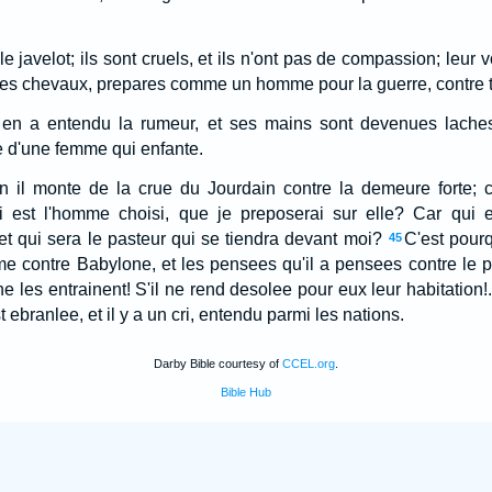
t le javelot; ils sont cruels, et ils n'ont pas de compassion; leur
 des chevaux, prepares comme un homme pour la guerre, contre to
en a entendu la rumeur, et ses mains sont devenues laches; 
 d'une femme qui enfante.
n il monte de la crue du Jourdain contre la demeure forte; c
i est l'homme choisi, que je preposerai sur elle? Car qui
et qui sera le pasteur qui se tiendra devant moi?
C'est pourq
45
forme contre Babylone, et les pensees qu'il a pensees contre le
e les entrainent! S'il ne rend desolee pour eux leur habitation!.
 ebranlee, et il y a un cri, entendu parmi les nations.
Darby Bible courtesy of
CCEL.org
.
Bible Hub