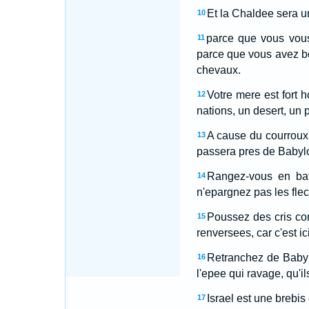
Et la Chaldee sera un 
10
parce que vous vous
11
parce que vous avez b
chevaux.
Votre mere est fort h
12
nations, un desert, un p
A cause du courroux 
13
passera pres de Babylon
Rangez-vous en bata
14
n'epargnez pas les flec
Poussez des cris con
15
renversees, car c'est ic
Retranchez de Babylo
16
l'epee qui ravage, qu'i
Israel est une brebis 
17