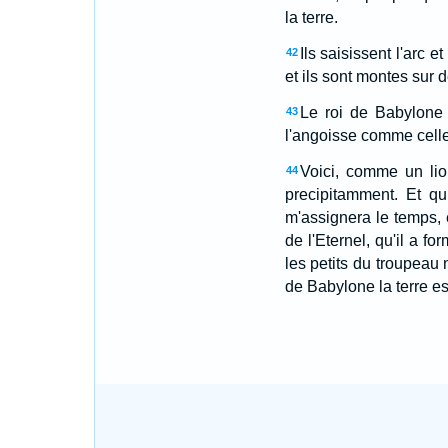
la terre.
Ils saisissent l'arc e
42
et ils sont montes sur
Le roi de Babylone 
43
l'angoisse comme celle
Voici, comme un lio
44
precipitamment. Et qu
m'assignera le temps, 
de l'Eternel, qu'il a 
les petits du troupeau n
de Babylone la terre est