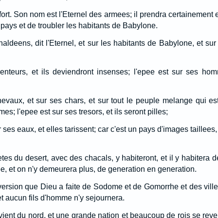
ort. Son nom est l'Eternel des armees; il prendra certainement 
pays et de troubler les habitants de Babylone.
aldeens, dit l'Eternel, et sur les habitants de Babylone, et sur
enteurs, et ils deviendront insenses; l'epee est sur ses homm
evaux, et sur ses chars, et sur tout le peuple melange qui est 
; l'epee est sur ses tresors, et ils seront pilles;
ses eaux, et elles tarissent; car c'est un pays d'images taillees, 
tes du desert, avec des chacals, y habiteront, et il y habitera d
e, et on n'y demeurera plus, de generation en generation.
sion que Dieu a faite de Sodome et de Gomorrhe et des villes v
t aucun fils d'homme n'y sejournera.
vient du nord, et une grande nation et beaucoup de rois se reve