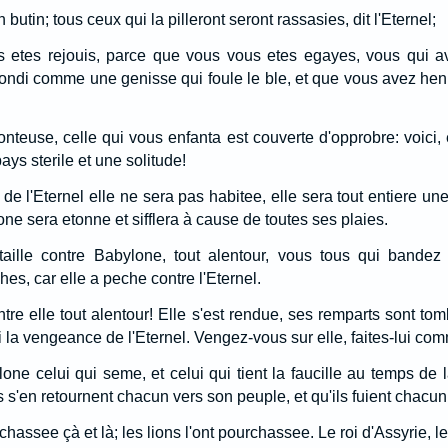
butin; tous ceux qui la pilleront seront rassasies, dit l'Eternel;
 etes rejouis, parce que vous vous etes egayes, vous qui av
ondi comme une genisse qui foule le ble, et que vous avez he
onteuse, celle qui vous enfanta est couverte d'opprobre: voici, 
ays sterile et une solitude!
de l'Eternel elle ne sera pas habitee, elle sera tout entiere u
e sera etonne et sifflera à cause de toutes ses plaies.
ille contre Babylone, tout alentour, vous tous qui bandez l'a
hes, car elle a peche contre l'Eternel.
tre elle tout alentour! Elle s'est rendue, ses remparts sont to
i la vengeance de l'Eternel. Vengez-vous sur elle, faites-lui comm
ne celui qui seme, et celui qui tient la faucille au temps de
ls s'en retournent chacun vers son peuple, et qu'ils fuient chacu
chassee çà et là; les lions l'ont pourchassee. Le roi d'Assyrie, le