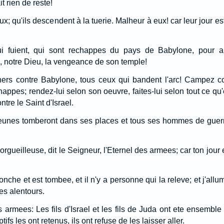
t rien de reste!
x; qu'ils descendent à la tuerie. Malheur à eux! car leur jour es
i fuient, qui sont rechappes du pays de Babylone, pour 
, notre Dieu, la vengeance de son temple!
rs contre Babylone, tous ceux qui bandent l'arc! Campez cont
happes; rendez-lui selon son oeuvre, faites-lui selon tout ce qu'el
ontre le Saint d'Israel.
jeunes tomberont dans ses places et tous ses hommes de guerre
, orgueilleuse, dit le Seigneur, l'Eternel des armees; car ton jour
ronche et est tombee, et il n'y a personne qui la releve; et j'all
es alentours.
es armees: Les fils d'Israel et les fils de Juda ont ete ensembl
fs les ont retenus, ils ont refuse de les laisser aller.