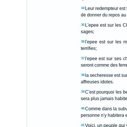
Leur redempteur est f
34
de donner du repos au 
L'epee est sur les Ch
35
sages;
l'epee est sur les m
36
terrifies;
l'epee est sur ses ch
37
seront comme des femmes
la secheresse est sur 
38
affreuses idoles.
C'est pourquoi les be
39
sera plus jamais habite
Comme dans la subver
40
personne n'y habitera e
Voici, un peuple qui 
41