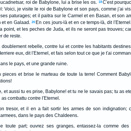
bucadnetsar, roi de Babylone, lui a brise les os.
C'est pourquoi
18
: Voici, je visite le roi de Babylone et son pays, comme j'ai visi
 à ses paturages; et il paitra sur le Carmel et en Basan, et son
 et en Galaad.
En ces jours-là et en ce temps-là, dit l'Eternel
20
aura point, et les peches de Juda, et ils ne seront pas trouves; c
r de reste.
doublement rebelle, contre lui et contre les habitants destines 
erriere eux, dit l'Eternel, et fais selon tout ce que je t'ai comma
dans le pays, et une grande ruine.
pieces et brise le marteau de toute la terre! Comment Babylo
tions!
, et aussi tu es prise, Babylone! et tu ne le savais pas; tu as et
u as combattu contre l'Eternel.
n tresor, et il en a fait sortir les armes de son indignation; c
s armees, dans le pays des Chaldeens.
de toute part; ouvrez ses granges, entassez-la comme des g