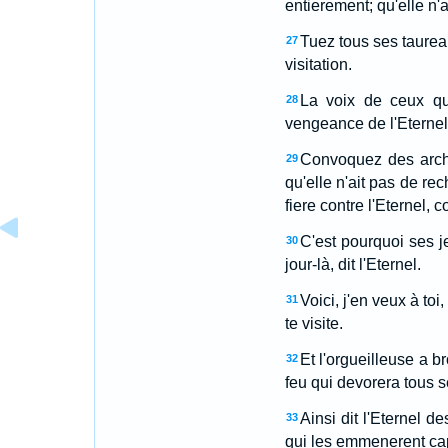
entierement; qu'elle n'ai
Tuez tous ses taureau
27
visitation.
La voix de ceux qu
28
vengeance de l'Eternel
Convoquez des arche
29
qu'elle n'ait pas de rec
fiere contre l'Eternel, c
C'est pourquoi ses 
30
jour-là, dit l'Eternel.
Voici, j'en veux à toi
31
te visite.
Et l'orgueilleuse a b
32
feu qui devorera tous s
Ainsi dit l'Eternel d
33
qui les emmenerent capti