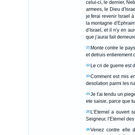
celui-ci, le dernier, Ne
armees, le Dieu d'Israel
je ferai revenir Israel
la montagne d'Ephraim
d'Israel, et il n'y en 
que j'aurai fait demeure
Monte contre le pays 
21
et detruis entierement d
Le cri de guerre est 
22
Comment est mis en 
23
desolation parmi les na
Je t'ai tendu un piege
24
ete saisie, parce que t
L'Eternel a ouvert so
25
Seigneur, l'Eternel de
Venez contre elle 
26