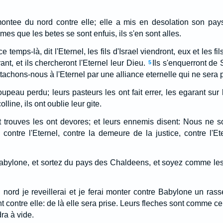
ontee du nord contre elle; elle a mis en desolation son pays,
mes que les betes se sont enfuis, ils s'en sont alles.
e temps-là, dit l'Eternel, les fils d'Israel viendront, eux et les f
ant, et ils chercheront l'Eternel leur Dieu.
Ils s'enquerront de 
5
tachons-nous à l'Eternel par une alliance eternelle qui ne sera 
upeau perdu; leurs pasteurs les ont fait errer, les egarant sur
line, ils ont oublie leur gite.
t trouves les ont devores; et leurs ennemis disent: Nous ne
contre l'Eternel, contre la demeure de la justice, contre l'Ete
abylone, et sortez du pays des Chaldeens, et soyez comme les
u nord je reveillerai et je ferai monter contre Babylone un r
t contre elle: de là elle sera prise. Leurs fleches sont comme 
ra à vide.