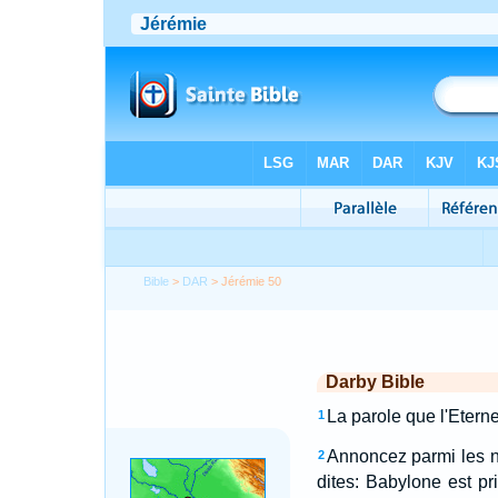
Bible
>
DAR
> Jérémie 50
Darby Bible
La parole que l'Etern
1
Annoncez parmi les nat
2
dites: Babylone est pr