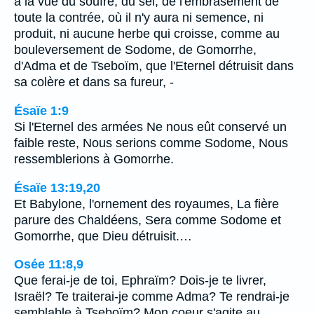
à la vue du soufre, du sel, de l'embrasement de
toute la contrée, où il n'y aura ni semence, ni
produit, ni aucune herbe qui croisse, comme au
bouleversement de Sodome, de Gomorrhe,
d'Adma et de Tseboïm, que l'Eternel détruisit dans
sa colère et dans sa fureur, -
Ésaïe 1:9
Si l'Eternel des armées Ne nous eût conservé un
faible reste, Nous serions comme Sodome, Nous
ressemblerions à Gomorrhe.
Ésaïe 13:19,20
Et Babylone, l'ornement des royaumes, La fière
parure des Chaldéens, Sera comme Sodome et
Gomorrhe, que Dieu détruisit.…
Osée 11:8,9
Que ferai-je de toi, Ephraïm? Dois-je te livrer,
Israël? Te traiterai-je comme Adma? Te rendrai-je
semblable à Tseboïm? Mon coeur s'agite au