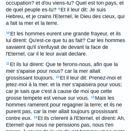
occupation? et d'ou viens-tu? Quel est ton pays, et
de quel peuple es-tu?
Et il leur dit: Je suis
9
Hebreu, et je crains l'Eternel, le Dieu des cieux, qui
a fait la mer et la terre.
Et les hommes eurent une grande frayeur, et ils
10
lui dirent: Qu'est-ce que tu as fait? Car les hommes
savaient qu'il s'enfuyait de devant la face de
l'Eternel, car il le leur avait declare.
Et ils lui dirent: Que te ferons-nous, afin que la
11
mer s'apaise pour nous? car la mer allait
grossissant toujours.
Et il leur dit: Prenez-moi et
12
jetez-moi à la mer, et la mer s'apaisera pour vous;
car je sais que c'est à cause de moi que cette
grosse tempete est venue sur vous.
Mais les
13
hommes ramerent pour regagner la terre; et ils ne
purent pas, car la mer allait toujours grossissant
contre eux.
Et ils crierent à l'Eternel, et dirent: Ah,
14
Eternel! que nous ne perissions pas, nous t'en