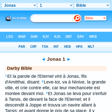
Bible
>
DAR
> Jonas 1
◄
Jonas 1
►
Darby Bible
Et la parole de l'Eternel vint à Jonas, fils
1
d'Amitthai, disant:
Leve-toi, va à Ninive, la grande
2
ville, et crie contre elle, car leur mechancete est
montee devant moi.
Et Jonas se leva pour s'enfuir
3
à Tarsis, de devant la face de l'Eternel; et il
descendit à Joppe et trouva un navire allant à
Tarsis; et ayant donne le prix de sa place, il y