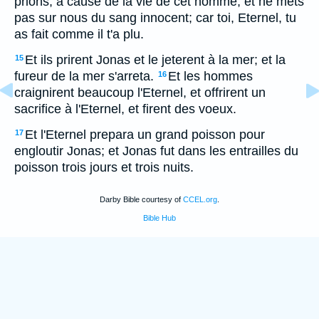
prions, à cause de la vie de cet homme; et ne mets
pas sur nous du sang innocent; car toi, Eternel, tu
as fait comme il t'a plu.
Et ils prirent Jonas et le jeterent à la mer; et la
15
fureur de la mer s'arreta.
Et les hommes
16
craignirent beaucoup l'Eternel, et offrirent un
sacrifice à l'Eternel, et firent des voeux.
Et l'Eternel prepara un grand poisson pour
17
engloutir Jonas; et Jonas fut dans les entrailles du
poisson trois jours et trois nuits.
Darby Bible courtesy of
CCEL.org
.
Bible Hub