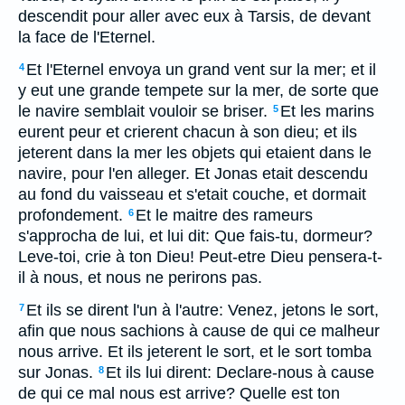
descendit pour aller avec eux à Tarsis, de devant
la face de l'Eternel.
Et l'Eternel envoya un grand vent sur la mer; et il
4
y eut une grande tempete sur la mer, de sorte que
le navire semblait vouloir se briser.
Et les marins
5
eurent peur et crierent chacun à son dieu; et ils
jeterent dans la mer les objets qui etaient dans le
navire, pour l'en alleger. Et Jonas etait descendu
au fond du vaisseau et s'etait couche, et dormait
profondement.
Et le maitre des rameurs
6
s'approcha de lui, et lui dit: Que fais-tu, dormeur?
Leve-toi, crie à ton Dieu! Peut-etre Dieu pensera-t-
il à nous, et nous ne perirons pas.
Et ils se dirent l'un à l'autre: Venez, jetons le sort,
7
afin que nous sachions à cause de qui ce malheur
nous arrive. Et ils jeterent le sort, et le sort tomba
sur Jonas.
Et ils lui dirent: Declare-nous à cause
8
de qui ce mal nous est arrive? Quelle est ton