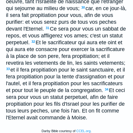
oeuvre, tant l'Israelite de naissance que l'etranger
qui sejourne au milieu de vous;
car, en ce jour-là,
30
il sera fait propitiation pour vous, afin de vous
purifier: et vous serez purs de tous vos peches
devant l'Eternel.
Ce sera pour vous un sabbat de
31
repos, et vous affligerez vos ames; c'est un statut
perpetuel.
Et le sacrificateur qui aura ete oint et
32
qui aura ete consacre pour exercer la sacrificature
à la place de son pere, fera propitiation; et il
revetira les vetements de lin, les saints vetements;
et il fera propitiation pour le saint sanctuaire, et il
33
fera propitiation pour la tente d'assignation et pour
l'autel, et il fera propitiation pour les sacrificateurs
et pour tout le peuple de la congregation.
Et ceci
34
sera pour vous un statut perpetuel, afin de faire
propitiation pour les fils d'Israel pour les purifier de
tous leurs peches, une fois l'an. Et on fit comme
l'Eternel avait commande à Moise.
Darby Bible courtesy of
CCEL.org
.