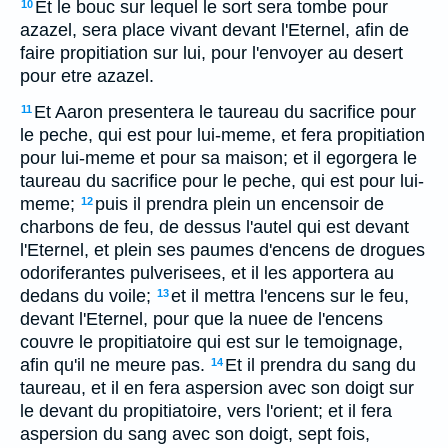
Et le bouc sur lequel le sort sera tombe pour
10
azazel, sera place vivant devant l'Eternel, afin de
faire propitiation sur lui, pour l'envoyer au desert
pour etre azazel.
Et Aaron presentera le taureau du sacrifice pour
11
le peche, qui est pour lui-meme, et fera propitiation
pour lui-meme et pour sa maison; et il egorgera le
taureau du sacrifice pour le peche, qui est pour lui-
meme;
puis il prendra plein un encensoir de
12
charbons de feu, de dessus l'autel qui est devant
l'Eternel, et plein ses paumes d'encens de drogues
odoriferantes pulverisees, et il les apportera au
dedans du voile;
et il mettra l'encens sur le feu,
13
devant l'Eternel, pour que la nuee de l'encens
couvre le propitiatoire qui est sur le temoignage,
afin qu'il ne meure pas.
Et il prendra du sang du
14
taureau, et il en fera aspersion avec son doigt sur
le devant du propitiatoire, vers l'orient; et il fera
aspersion du sang avec son doigt, sept fois,