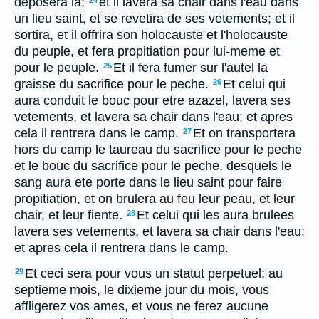
deposera là;
et il lavera sa chair dans l'eau dans
24
un lieu saint, et se revetira de ses vetements; et il
sortira, et il offrira son holocauste et l'holocauste
du peuple, et fera propitiation pour lui-meme et
pour le peuple.
Et il fera fumer sur l'autel la
25
graisse du sacrifice pour le peche.
Et celui qui
26
aura conduit le bouc pour etre azazel, lavera ses
vetements, et lavera sa chair dans l'eau; et apres
cela il rentrera dans le camp.
Et on transportera
27
hors du camp le taureau du sacrifice pour le peche
et le bouc du sacrifice pour le peche, desquels le
sang aura ete porte dans le lieu saint pour faire
propitiation, et on brulera au feu leur peau, et leur
chair, et leur fiente.
Et celui qui les aura brulees
28
lavera ses vetements, et lavera sa chair dans l'eau;
et apres cela il rentrera dans le camp.
Et ceci sera pour vous un statut perpetuel: au
29
septieme mois, le dixieme jour du mois, vous
affligerez vos ames, et vous ne ferez aucune