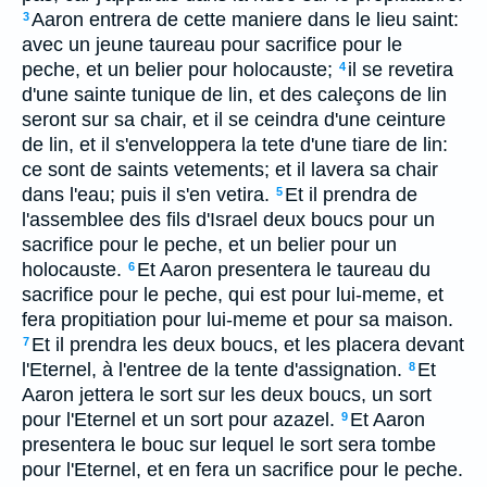
Aaron entrera de cette maniere dans le lieu saint:
3
avec un jeune taureau pour sacrifice pour le
peche, et un belier pour holocauste;
il se revetira
4
d'une sainte tunique de lin, et des caleçons de lin
seront sur sa chair, et il se ceindra d'une ceinture
de lin, et il s'enveloppera la tete d'une tiare de lin:
ce sont de saints vetements; et il lavera sa chair
dans l'eau; puis il s'en vetira.
Et il prendra de
5
l'assemblee des fils d'Israel deux boucs pour un
sacrifice pour le peche, et un belier pour un
holocauste.
Et Aaron presentera le taureau du
6
sacrifice pour le peche, qui est pour lui-meme, et
fera propitiation pour lui-meme et pour sa maison.
Et il prendra les deux boucs, et les placera devant
7
l'Eternel, à l'entree de la tente d'assignation.
Et
8
Aaron jettera le sort sur les deux boucs, un sort
pour l'Eternel et un sort pour azazel.
Et Aaron
9
presentera le bouc sur lequel le sort sera tombe
pour l'Eternel, et en fera un sacrifice pour le peche.