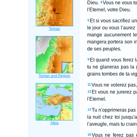
Dieu.
Vous ne vous tou
4
l'Eternel, votre Dieu.
Et si vous sacrifiez un
5
le jour ou vous l'aurez 
mange aucunement le t
mangera portera son ini
de ses peuples.
Et quand vous ferez l
9
tu ne glaneras pas la 
grains tombes de ta vign
Vous ne volerez pas, 
11
Et vous ne jurerez p
12
l'Eternel.
Tu n'opprimeras pas 
13
la nuit chez toi jusqu'
l'aveugle, mais tu crain
Vous ne ferez pas d
15