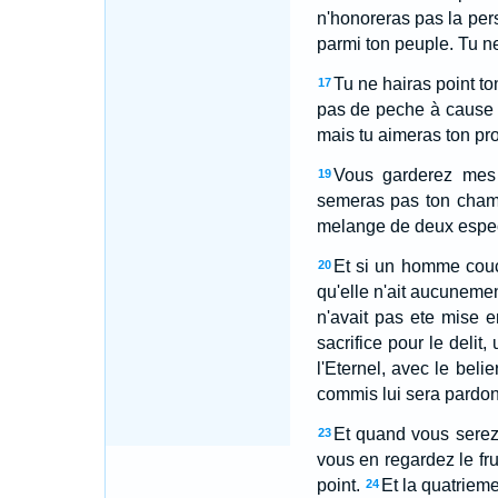
n'honoreras pas la pers
parmi ton peuple. Tu ne 
Tu ne hairas point to
17
pas de peche à cause d
mais tu aimeras ton pr
Vous garderez mes s
19
semeras pas ton champ
melange de deux espece
Et si un homme couc
20
qu'elle n'ait aucunement
n'avait pas ete mise en
sacrifice pour le delit, 
l'Eternel, avec le beli
commis lui sera pardo
Et quand vous serez 
23
vous en regardez le fr
point.
Et la quatrieme
24