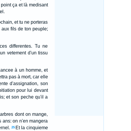
 point ça et là medisant
el.
chain, et tu ne porteras
aux fils de ton peuple;
ces differentes. Tu ne
un vetement d'un tissu
fiancee à un homme, et
ttra pas à mort, car elle
ente d'assignation, son
pitiation pour lui devant
is; et son peche qu'il a
d'arbres dont on mange,
is ans: on n'en mangera
ernel.
Et la cinquieme
25