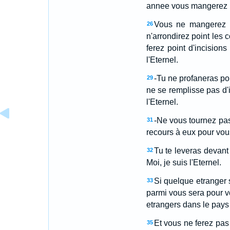
annee vous mangerez leur
Vous ne mangerez r
26
n'arrondirez point les 
ferez point d'incision
l'Eternel.
-Tu ne profaneras poin
29
ne se remplisse pas d'
l'Eternel.
-Ne vous tournez pas
31
recours à eux pour vous
Tu te leveras devant 
32
Moi, je suis l'Eternel.
Si quelque etranger 
33
parmi vous sera pour v
etrangers dans le pays d
Et vous ne ferez pas
35