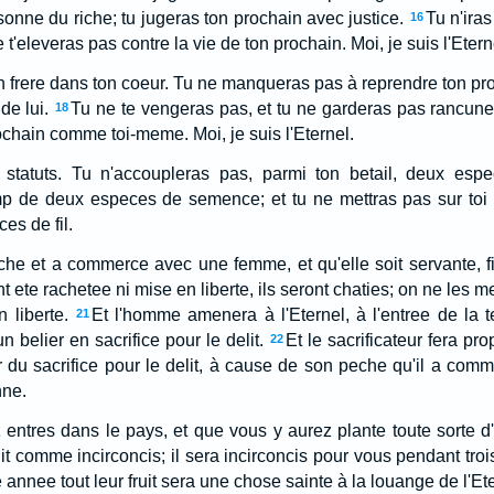
onne du riche; tu jugeras ton prochain avec justice.
Tu n'iras
16
t'eleveras pas contre la vie de ton prochain. Moi, je suis l'Etern
n frere dans ton coeur. Tu ne manqueras pas à reprendre ton pro
e lui.
Tu ne te vengeras pas, et tu ne garderas pas rancune 
18
ochain comme toi-meme. Moi, je suis l'Eternel.
tatuts. Tu n'accoupleras pas, parmi ton betail, deux espe
 de deux especes de semence; et tu ne mettras pas sur toi 
s de fil.
he et a commerce avec une femme, et qu'elle soit servante, 
 ete rachetee ni mise en liberte, ils seront chaties; on ne les me
 liberte.
Et l'homme amenera à l'Eternel, à l'entree de la t
21
un belier en sacrifice pour le delit.
Et le sacrificateur fera pro
22
er du sacrifice pour le delit, à cause de son peche qu'il a comm
nne.
entres dans le pays, et que vous y aurez plante toute sorte 
uit comme incirconcis; il sera incirconcis pour vous pendant tro
 annee tout leur fruit sera une chose sainte à la louange de l'Et