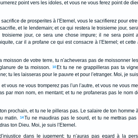
rnerez point vers les idoles, et vous ne vous ferez point de dieu
 sacrifice de prosperites à l'Eternel, vous le sacrifierez pour etr
sacrifie, et le lendemain; et ce qui restera le troisieme jour, ser
roisieme jour, ce sera une chose impure; il ne sera point a
quite, car il a profane ce qui est consacre à l'Eternel; et cett
a moisson de votre terre, tu n'acheveras pas de moissonner le
glanure de ta moisson.
Et tu ne ne grappilleras pas ta vigne
10
e; tu les laisseras pour le pauvre et pour l'etranger. Moi, je suis
et vous ne vous tromperez pas l'un l'autre, et vous ne vous ment
as par mon nom, en mentant; et tu ne profaneras pas le nom de
ton prochain, et tu ne le pilleras pas. Le salaire de ton homme
au matin.
Tu ne maudiras pas le sourd, et tu ne mettras pa
14
dras ton Dieu. Moi, je suis l'Eternel.
'injustice dans le jugement: tu n'auras pas egard à la per