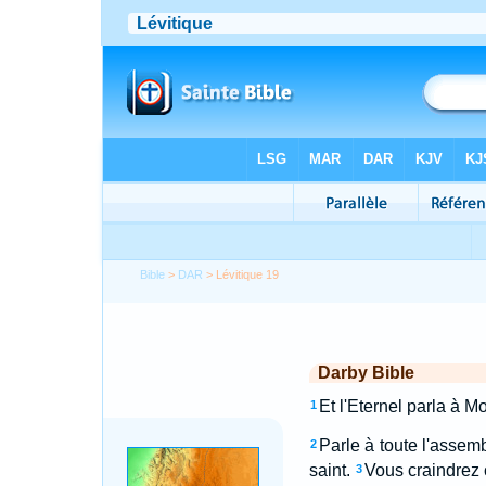
Bible
>
DAR
> Lévitique 19
Darby Bible
Et l'Eternel parla à Mo
1
Parle à toute l'assembl
2
saint.
Vous craindrez 
3