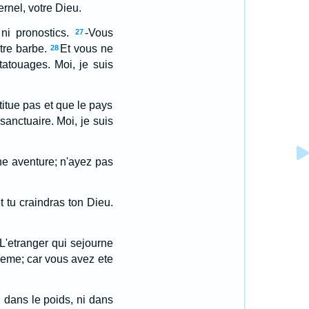
ernel, votre Dieu.
i pronostics.
-Vous
27
tre barbe.
Et vous ne
28
tatouages. Moi, je suis
stitue pas et que le pays
anctuaire. Moi, je suis
ne aventure; n'ayez pas
t tu craindras ton Dieu.
L'etranger qui sejourne
meme; car vous avez ete
i dans le poids, ni dans