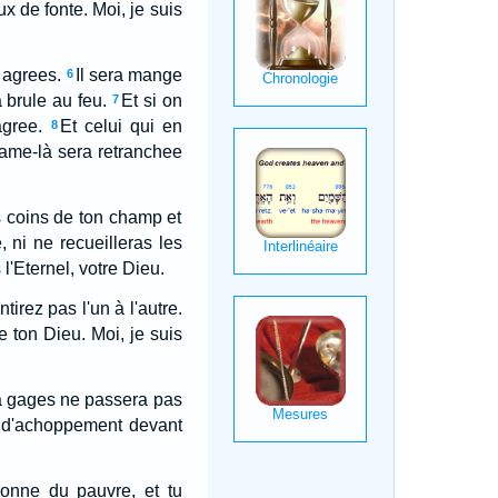
x de fonte. Moi, je suis
e agrees.
Il sera mange
6
a brule au feu.
Et si on
7
gree.
Et celui qui en
8
e ame-là sera retranchee
s coins de ton champ et
, ni ne recueilleras les
 l'Eternel, votre Dieu.
irez pas l'un à l'autre.
 ton Dieu. Moi, je suis
 à gages ne passera pas
s d'achoppement devant
sonne du pauvre, et tu