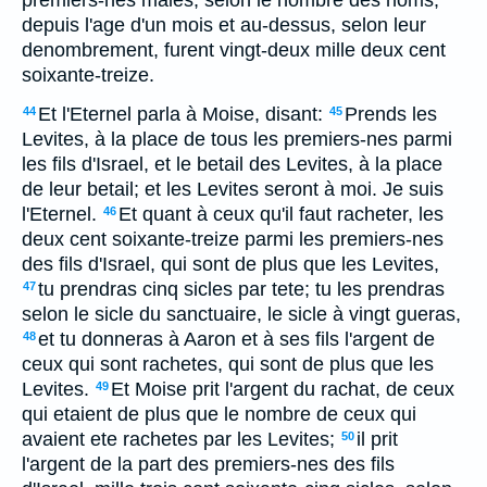
premiers-nes males, selon le nombre des noms,
depuis l'age d'un mois et au-dessus, selon leur
denombrement, furent vingt-deux mille deux cent
soixante-treize.
Et l'Eternel parla à Moise, disant:
Prends les
44
45
Levites, à la place de tous les premiers-nes parmi
les fils d'Israel, et le betail des Levites, à la place
de leur betail; et les Levites seront à moi. Je suis
l'Eternel.
Et quant à ceux qu'il faut racheter, les
46
deux cent soixante-treize parmi les premiers-nes
des fils d'Israel, qui sont de plus que les Levites,
tu prendras cinq sicles par tete; tu les prendras
47
selon le sicle du sanctuaire, le sicle à vingt gueras,
et tu donneras à Aaron et à ses fils l'argent de
48
ceux qui sont rachetes, qui sont de plus que les
Levites.
Et Moise prit l'argent du rachat, de ceux
49
qui etaient de plus que le nombre de ceux qui
avaient ete rachetes par les Levites;
il prit
50
l'argent de la part des premiers-nes des fils