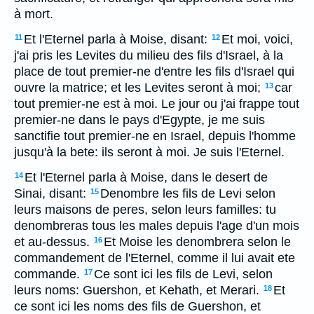
à mort.
Et l'Eternel parla à Moise, disant:
Et moi, voici,
11
12
j'ai pris les Levites du milieu des fils d'Israel, à la
place de tout premier-ne d'entre les fils d'Israel qui
ouvre la matrice; et les Levites seront à moi;
car
13
tout premier-ne est à moi. Le jour ou j'ai frappe tout
premier-ne dans le pays d'Egypte, je me suis
sanctifie tout premier-ne en Israel, depuis l'homme
jusqu'à la bete: ils seront à moi. Je suis l'Eternel.
Et l'Eternel parla à Moise, dans le desert de
14
Sinai, disant:
Denombre les fils de Levi selon
15
leurs maisons de peres, selon leurs familles: tu
denombreras tous les males depuis l'age d'un mois
et au-dessus.
Et Moise les denombrera selon le
16
commandement de l'Eternel, comme il lui avait ete
commande.
Ce sont ici les fils de Levi, selon
17
leurs noms: Guershon, et Kehath, et Merari.
Et
18
ce sont ici les noms des fils de Guershon, et