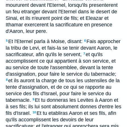
moururent devant l'Eternel, lorsqu'ils presenterent
un feu etranger devant l'Eternel dans le desert de
Sinai, et ils n'eurent point de fils; et Eleazar et
Ithamar exercerent la sacrificature en presence
d'Aaron, leur pere.
Et l'Eternel parla à Moise, disant:
Fais approcher
5
6
la tribu de Levi, et fais-la se tenir devant Aaron, le
sacrificateur, afin qu'ils le servent,
et qu'ils
7
accomplissent ce qui appartient à son service, et
au service de toute l'assemblee, devant la tente
d'assignation, pour faire le service du tabernacle;
et ils auront la charge de tous les ustensiles de la
8
tente d'assignation, et de ce qui se rapporte au
service des fils d'Israel, pour faire le service du
tabernacle.
Et tu donneras les Levites à Aaron et
9
à ses fils; ils lui sont absolument donnes d'entre les
fils d'Israel.
Et tu etabliras Aaron et ses fils, afin
10
qu'ils accomplissent les devoirs de leur
sacrificature; et l'etranger qui approchera sera mis