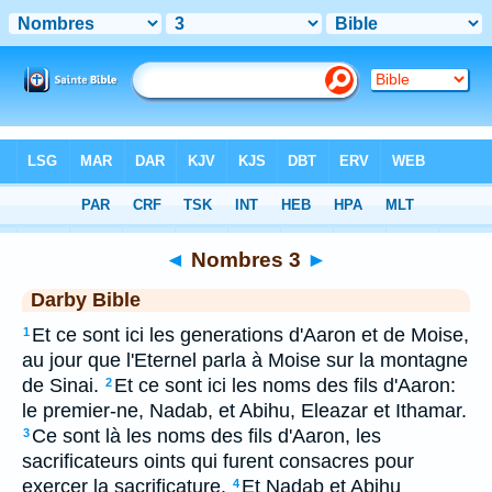
Bible
>
DAR
> Nombres 3
◄
Nombres 3
►
Darby Bible
Et ce sont ici les generations d'Aaron et de Moise,
1
au jour que l'Eternel parla à Moise sur la montagne
de Sinai.
Et ce sont ici les noms des fils d'Aaron:
2
le premier-ne, Nadab, et Abihu, Eleazar et Ithamar.
Ce sont là les noms des fils d'Aaron, les
3
sacrificateurs oints qui furent consacres pour
exercer la sacrificature.
Et Nadab et Abihu
4