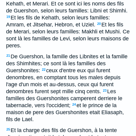
Kehath, et Merari. Et ce sont ici les noms des fils
de Guershon, selon leurs familles: Libni et Shimhi.
Et les fils de Kehath, selon leurs familles:
19
Amram, et Jitsehar, Hebron, et Uziel.
Et les fils
20
de Merari, selon leurs familles: Makhli et Mushi. Ce
sont là les familles de Levi, selon leurs maisons de
peres.
De Guershon, la famille des Libnites et la famille
21
des Shimhites; ce sont là les familles des
Guershonites:
ceux d'entre eux qui furent
22
denombres, en comptant tous les males depuis
l'age d'un mois et au-dessus, ceux qui furent
denombres furent sept mille cinq cents.
Les
23
familles des Guershonites camperent derriere le
tabernacle, vers l'occident;
et le prince de la
24
maison de pere des Guershonites etait Eliasaph,
fils de Lael.
Et la charge des fils de Guershon, à la tente
25