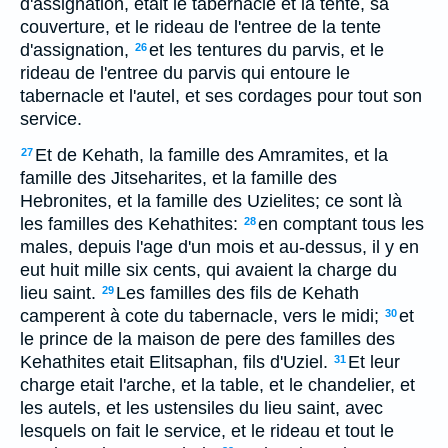
d'assignation, etait le tabernacle et la tente, sa
couverture, et le rideau de l'entree de la tente
d'assignation,
et les tentures du parvis, et le
26
rideau de l'entree du parvis qui entoure le
tabernacle et l'autel, et ses cordages pour tout son
service.
Et de Kehath, la famille des Amramites, et la
27
famille des Jitseharites, et la famille des
Hebronites, et la famille des Uzielites; ce sont là
les familles des Kehathites:
en comptant tous les
28
males, depuis l'age d'un mois et au-dessus, il y en
eut huit mille six cents, qui avaient la charge du
lieu saint.
Les familles des fils de Kehath
29
camperent à cote du tabernacle, vers le midi;
et
30
le prince de la maison de pere des familles des
Kehathites etait Elitsaphan, fils d'Uziel.
Et leur
31
charge etait l'arche, et la table, et le chandelier, et
les autels, et les ustensiles du lieu saint, avec
lesquels on fait le service, et le rideau et tout le