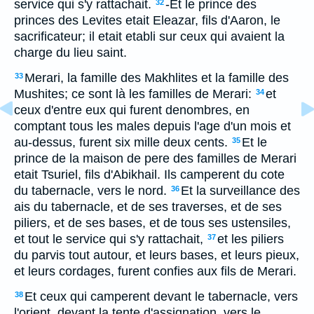
service qui s'y rattachait.
-Et le prince des
32
princes des Levites etait Eleazar, fils d'Aaron, le
sacrificateur; il etait etabli sur ceux qui avaient la
charge du lieu saint.
Merari, la famille des Makhlites et la famille des
33
Mushites; ce sont là les familles de Merari:
et
34
ceux d'entre eux qui furent denombres, en
comptant tous les males depuis l'age d'un mois et
au-dessus, furent six mille deux cents.
Et le
35
prince de la maison de pere des familles de Merari
etait Tsuriel, fils d'Abikhail. Ils camperent du cote
du tabernacle, vers le nord.
Et la surveillance des
36
ais du tabernacle, et de ses traverses, et de ses
piliers, et de ses bases, et de tous ses ustensiles,
et tout le service qui s'y rattachait,
et les piliers
37
du parvis tout autour, et leurs bases, et leurs pieux,
et leurs cordages, furent confies aux fils de Merari.
Et ceux qui camperent devant le tabernacle, vers
38
l'orient, devant la tente d'assignation, vers le