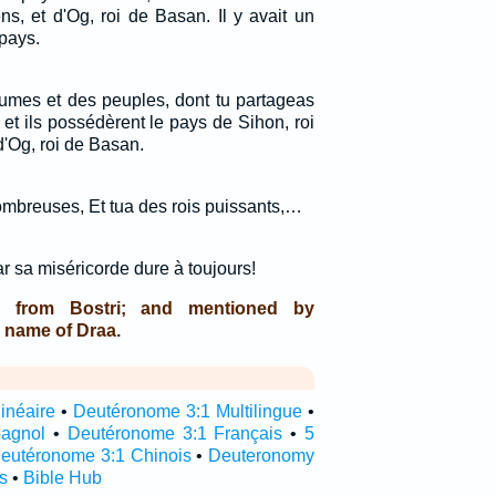
s, et d'Og, roi de Basan. Il y avait un
pays.
aumes et des peuples, dont tu partageas
 et ils possédèrent le pays de Sihon, roi
d'Og, roi de Basan.
nombreuses, Et tua des rois puissants,…
r sa miséricorde dure à toujours!
d from Bostri; and mentioned by
 name of Draa.
inéaire
•
Deutéronome 3:1 Multilingue
•
pagnol
•
Deutéronome 3:1 Français
•
5
eutéronome 3:1 Chinois
•
Deuteronomy
s
•
Bible Hub