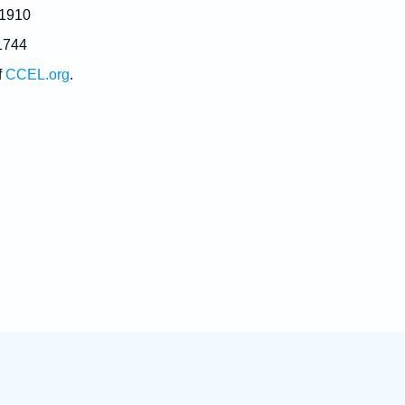
 1910
1744
f
CCEL.org
.