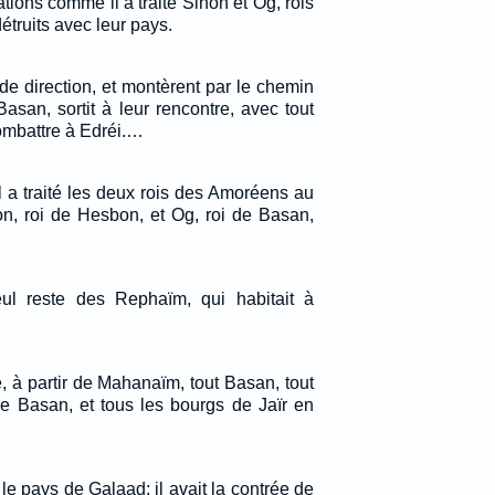
ations comme il a traité Sihon et Og, rois
étruits avec leur pays.
de direction, et montèrent par le chemin
asan, sortit à leur rencontre, avec tout
ombattre à Edréi.…
l a traité les deux rois des Amoréens au
on, roi de Hesbon, et Og, roi de Basan,
ul reste des Rephaïm, qui habitait à
re, à partir de Mahanaïm, tout Basan, tout
de Basan, et tous les bourgs de Jaïr en
 le pays de Galaad; il avait la contrée de