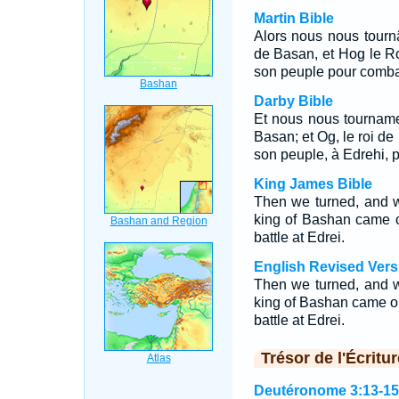
Martin Bible
Alors nous nous tour
de Basan, et Hog le Ro
son peuple pour combat
Darby Bible
Et nous nous tournam
Basan; et Og, le roi de 
son peuple, à Edrehi, po
King James Bible
Then we turned, and 
king of Bashan came ou
battle at Edrei.
English Revised Vers
Then we turned, and 
king of Bashan came out
battle at Edrei.
Trésor de l'Écritur
Deutéronome 3:13-15