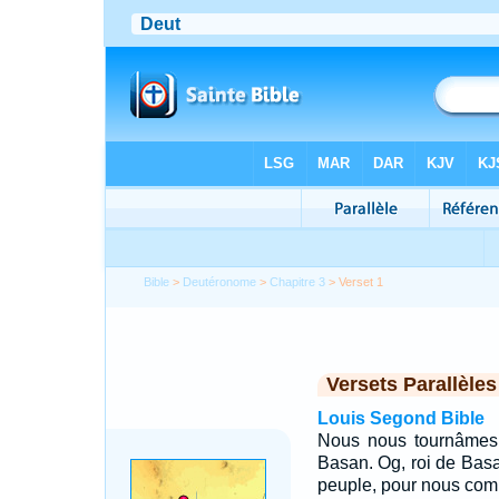
Bible
>
Deutéronome
>
Chapitre 3
> Verset 1
Versets Parallèles
Louis Segond Bible
Nous nous tournâmes
Basan. Og, roi de Basan
peuple, pour nous comb