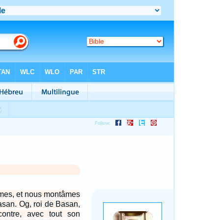
mes, et nous montâmes
asan. Og, roi de Basan,
ncontre, avec tout son