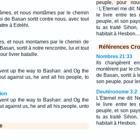
peuple, pour nou
L'Eternel me dit: N
2
nâmes, et nous montâmes par le chemin
le livre entre tes
i de Basan sortit contre nous, avec tout
peuple, et son pays
tre à Edréhi.
tu as traité Sihon
habitait à Hesbon.
es, et nous montames par le chemin de
Références Cro
Basan, sortit à notre rencontre, lui et tout
ur livrer bataille.
Nombres 21:33
Ils changèrent en
montèrent par le c
went up the way to Bashan: and Og the
de Basan, sortit à l
t against us, he and all his people, to
son peuple, pour le
Deutéronome 3:2
ion
L'Eternel me dit: Ne
went up the way to Bashan: and Og the
le livre entre tes
 against us, he and all his people, unto
peuple, et son pays
tu as traité Sihon
habitait à Hesbon.
e