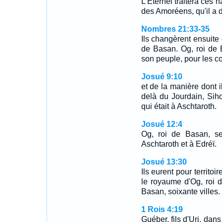
L'Eternel traitera ces n
des Amoréens, qu'il a d
Nombres 21:33-35
Ils changèrent ensuite 
de Basan. Og, roi de B
son peuple, pour les c
Josué 9:10
et de la manière dont i
delà du Jourdain, Sih
qui était à Aschtaroth.
Josué 12:4
Og, roi de Basan, se
Aschtaroth et à Edréï.
Josué 13:30
Ils eurent pour territoi
le royaume d'Og, roi 
Basan, soixante villes.
1 Rois 4:19
Guéber, fils d'Uri, dans