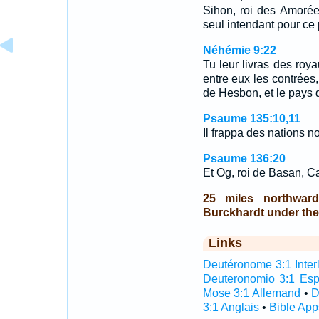
Sihon, roi des Amoréen
seul intendant pour ce 
Néhémie 9:22
Tu leur livras des roy
entre eux les contrées,
de Hesbon, et le pays 
Psaume 135:10,11
Il frappa des nations 
Psaume 136:20
Et Og, roi de Basan, Ca
25 miles northwar
Burckhardt under the
Links
Deutéronome 3:1 Interl
Deuteronomio 3:1 Es
Mose 3:1 Allemand
•
D
3:1 Anglais
•
Bible App