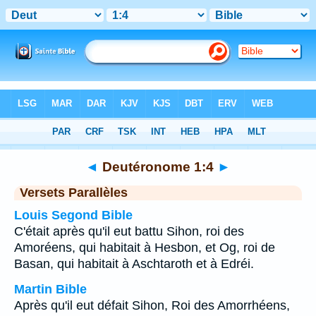
Bible
>
Deutéronome
>
Chapitre 1
> Verset 4
◄
Deutéronome 1:4
►
Versets Parallèles
Louis Segond Bible
C'était après qu'il eut battu Sihon, roi des
Amoréens, qui habitait à Hesbon, et Og, roi de
Basan, qui habitait à Aschtaroth et à Edréi.
Martin Bible
Après qu'il eut défait Sihon, Roi des Amorrhéens,