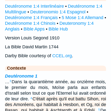
Deutéronome 1:4 Interlinéaire
•
Deutéronome 1:4
Multilingue
•
Deuteronomio 1:4 Espagnol
•
Deutéronome 1:4 Français
•
5 Mose 1:4 Allemand
•
Deutéronome 1:4 Chinois
•
Deuteronomy 1:4
Anglais
•
Bible Apps
•
Bible Hub
Version Louis Segond 1910
La Bible David Martin 1744
Darby Bible courtesy of
CCEL.org
.
Contexte
Deutéronome 1
…
Dans la quarantième année, au onzième mois,
3
le premier du mois, Moïse parla aux enfants
d'Israël selon tout ce que l'Eternel lui avait ordonné
de leur dire.
C'était après qu'il eut battu Sihon, roi
4
des Amoréens, qui habitait à Hesbon, et Og, roi de
Basan, qui habitait à Aschtaroth et à Edréi.
De
5