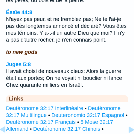
tes pères, du bois et de la pierre.
Ésaïe 44:8
N'ayez pas peur, et ne tremblez pas; Ne te l'ai-je
pas dès longtemps annoncé et déclaré? Vous êtes
mes témoins: Y a-t-il un autre Dieu que moi? Il n'y
a pas d'autre rocher, je n'en connais point.
to new gods
Juges 5:8
Il avait choisi de nouveaux dieux: Alors la guerre
était aux portes; On ne voyait ni bouclier ni lance
Chez quarante milliers en Israël.
Links
Deutéronome 32:17 Interlinéaire
•
Deutéronome
32:17 Multilingue
•
Deuteronomio 32:17 Espagnol
•
Deutéronome 32:17 Français
•
5 Mose 32:17
Allemand
•
Deutéronome 32:17 Chinois
•