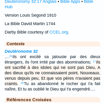
Deuteronomy 32:17 Anglais
•
Bible Apps
•
Bible
Hub
Version Louis Segond 1910
La Bible David Martin 1744
Darby Bible courtesy of
CCEL.org
.
Contexte
Deutéronome 32
…
Ils ont excité sa jalousie par des dieux
16
étrangers, Ils l'ont irrité par des abominations;
Ils
17
ont sacrifié à des idoles qui ne sont pas Dieu, A
des dieux qu'ils ne connaissaient point, Nouveaux,
venus depuis peu, Et que vos pères n'avaient pas
craints.
Tu as abandonné le rocher qui t'a fait
18
naître, Et tu as oublié le Dieu qui t'a engendré.…
Références Croisées