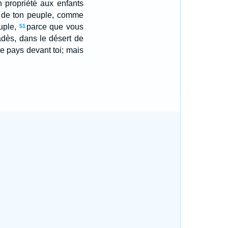
 propriété aux enfants
s de ton peuple, comme
uple,
parce que vous
51
adès, dans le désert de
le pays devant toi; mais