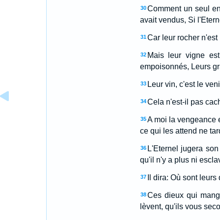
Comment un seul en po
30
avait vendus, Si l'Etern
Car leur rocher n'es
31
Mais leur vigne es
32
empoisonnés, Leurs gr
Leur vin, c'est le ve
33
Cela n'est-il pas ca
34
A moi la vengeance et
35
ce qui les attend ne ta
L'Eternel jugera son
36
qu'il n'y a plus ni escl
Il dira: Où sont leurs
37
Ces dieux qui mangea
38
lèvent, qu'ils vous seco