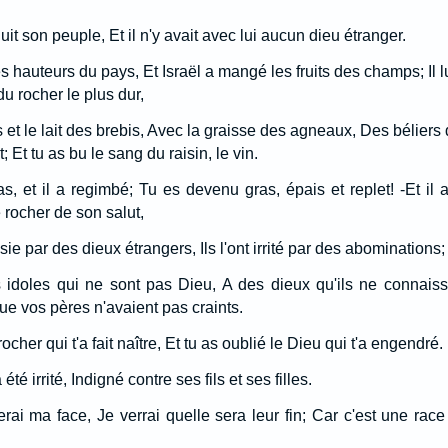
uit son peuple, Et il n'y avait avec lui aucun dieu étranger.
 les hauteurs du pays, Et Israël a mangé les fruits des champs; Il lu
du rocher le plus dur,
et le lait des brebis, Avec la graisse des agneaux, Des béliers
; Et tu as bu le sang du raisin, le vin.
as, et il a regimbé; Tu es devenu gras, épais et replet! -Et i
e rocher de son salut,
usie par des dieux étrangers, Ils l'ont irrité par des abominations;
es idoles qui ne sont pas Dieu, A des dieux qu'ils ne connais
ue vos pères n'avaient pas craints.
her qui t'a fait naître, Et tu as oublié le Dieu qui t'a engendré.
a été irrité, Indigné contre ses fils et ses filles.
herai ma face, Je verrai quelle sera leur fin; Car c'est une ra