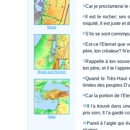
Car je proclamerai le 
3
Il est le rocher; ses
4
iniquité, Il est juste et d
S'ils se sont corrompu
5
Est-ce l'Eternel que 
6
père, ton créateur? N'est
Rappelle à ton souven
7
ton père, et il te l'appre
Quand le Très-Haut d
8
limites des peuples D'a
Car la portion de l'Et
9
Il l'a trouvé dans un
10
pris soin, Il l'a gardé 
Pareil à l'aigle qui 
11
plumes.