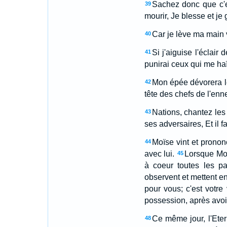
Sachez donc que c'es
39
mourir, Je blesse et je
Car je lève ma main ve
40
Si j'aiguise l'éclai
41
punirai ceux qui me ha
Mon épée dévorera le
42
tête des chefs de l'enn
Nations, chantez les
43
ses adversaires, Et il f
Moïse vint et pronon
44
avec lui.
Lorsque Moï
45
à coeur toutes les pa
observent et mettent en 
pour vous; c'est votre
possession, après avoi
Ce même jour, l'Etern
48