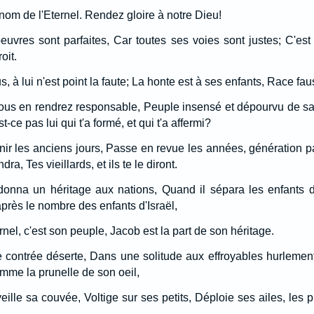
nom de l'Eternel. Rendez gloire à notre Dieu!
 oeuvres sont parfaites, Car toutes ses voies sont justes; C'es
roit.
s, à lui n'est point la faute; La honte est à ses enfants, Race fa
vous en rendrez responsable, Peuple insensé et dépourvu de sa
-ce pas lui qui t'a formé, et qui t'a affermi?
ir les anciens jours, Passe en revue les années, génération pa
ndra, Tes vieillards, et ils te le diront.
onna un héritage aux nations, Quand il sépara les enfants d
près le nombre des enfants d'Israël,
ernel, c'est son peuple, Jacob est la part de son héritage.
e contrée déserte, Dans une solitude aux effroyables hurlements;
comme la prunelle de son oeil,
éveille sa couvée, Voltige sur ses petits, Déploie ses ailes, les 