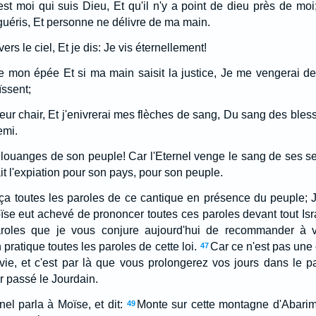
t moi qui suis Dieu, Et qu'il n'y a point de dieu près de moi; 
 guéris, Et personne ne délivre de ma main.
rs le ciel, Et je dis: Je vis éternellement!
r de mon épée Et si ma main saisit la justice, Je me vengerai d
ïssent;
ur chair, Et j'enivrerai mes flèches de sang, Du sang des bless
emi.
 louanges de son peuple! Car l'Eternel venge le sang de ses ser
ait l'expiation pour son pays, pour son peuple.
ça toutes les paroles de ce cantique en présence du peuple; Jo
se eut achevé de prononcer toutes ces paroles devant tout Isr
roles que je vous conjure aujourd'hui de recommander à vo
pratique toutes les paroles de cette loi.
Car ce n'est pas une
47
 vie, et c'est par là que vous prolongerez vos jours dans le 
r passé le Jourdain.
el parla à Moïse, et dit:
Monte sur cette montagne d'Abarim
49