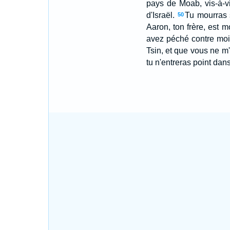
pays de Moab, vis-à-v
d'Israël.
Tu mourras 
50
Aaron, ton frère, est 
avez péché contre moi 
Tsin, et que vous ne m'
tu n'entreras point dan