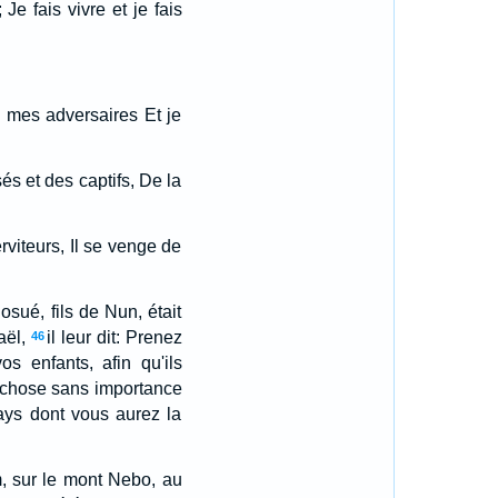
Je fais vivre et je fais
e mes adversaires Et je
és et des captifs, De la
viteurs, Il se venge de
sué, fils de Nun, était
aël,
il leur dit: Prenez
46
s enfants, afin qu'ils
 chose sans importance
pays dont vous aurez la
, sur le mont Nebo, au