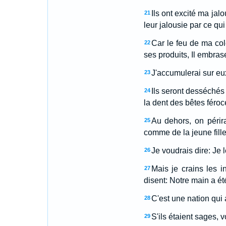
Ils ont excité ma jalo
21
leur jalousie par ce qui
Car le feu de ma colè
22
ses produits, Il embra
J'accumulerai sur eux
23
Ils seront desséchés 
24
la dent des bêtes féroc
Au dehors, on périr
25
comme de la jeune fille
Je voudrais dire: Je 
26
Mais je crains les i
27
disent: Notre main a été
C'est une nation qui a
28
S'ils étaient sages, v
29