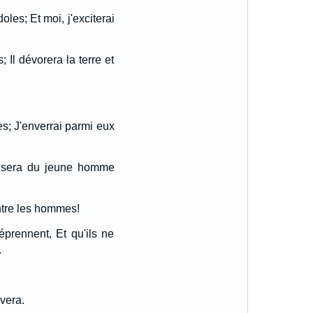
doles; Et moi, j'exciterai
 Il dévorera la terre et
es; J'enverrai parmi eux
en sera du jeune homme
entre les hommes!
éprennent, Et qu'ils ne
.
ivera.