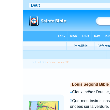
Bible
>
LSG
> Deutéronome 32
Louis Segond Bible
Cieux! prêtez l'oreille
1
Que mes instruction
2
ondées sur la verdure,