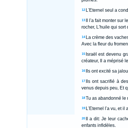
L'Eternel seul a cond
12
Il l'a fait monter sur
13
rocher, L'huile qui sort 
La crème des vaches 
14
Avec la fleur du froment
Israël est devenu gr
15
créateur, Il a méprisé l
Ils ont excité sa jalo
16
Ils ont sacrifié à d
17
venus depuis peu, Et q
Tu as abandonné le roc
18
L'Eternel l'a vu, et il 
19
Il a dit: Je leur cac
20
enfants infidèles.