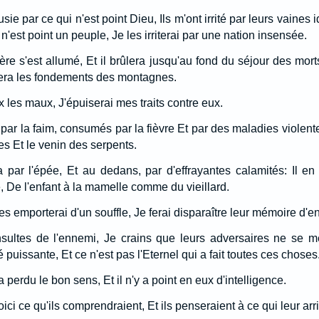
usie par ce qui n'est point Dieu, Ils m'ont irrité par leurs vaines i
 n'est point un peuple, Je les irriterai par une nation insensée.
re s'est allumé, Et il brûlera jusqu'au fond du séjour des morts;
sera les fondements des montagnes.
 les maux, J'épuiserai mes traits contre eux.
par la faim, consumés par la fièvre Et par des maladies violent
es Et le venin des serpents.
a par l'épée, Et au dedans, par d'effrayantes calamités: Il 
, De l'enfant à la mamelle comme du vieillard.
les emporterai d'un souffle, Je ferai disparaître leur mémoire d'
nsultes de l'ennemi, Je crains que leurs adversaires ne se m
 puissante, Et ce n'est pas l'Eternel qui a fait toutes ces choses
 perdu le bon sens, Et il n'y a point en eux d'intelligence.
oici ce qu'ils comprendraient, Et ils penseraient à ce qui leur arr