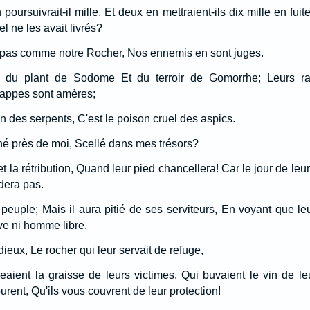
ursuivrait-il mille, Et deux en mettraient-ils dix mille en fuit
el ne les avait livrés?
t pas comme notre Rocher, Nos ennemis en sont juges.
t du plant de Sodome Et du terroir de Gomorrhe; Leurs rai
appes sont amères;
nin des serpents, C'est le poison cruel des aspics.
ché près de moi, Scellé dans mes trésors?
 la rétribution, Quand leur pied chancellera! Car le jour de leu
rdera pas.
 peuple; Mais il aura pitié de ses serviteurs, En voyant que le
ave ni homme libre.
 dieux, Le rocher qui leur servait de refuge,
ient la graisse de leurs victimes, Qui buvaient le vin de leu
urent, Qu'ils vous couvrent de leur protection!