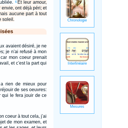
ubliée.
Et leur amour,
6
r envie, ont déjà péri; et
amais aucune part à tout
 soleil.
isées
x avaient désiré, je ne
és; je n'ai refusé à mon
 car mon coeur prenait
vail, et c'est la part qui
'y a rien de mieux pour
réjouir de ses oeuvres:
r qui le fera jouir de ce
n coeur à tout cela, j'ai
'objet de mon examen, et
es et les sages, et leurs