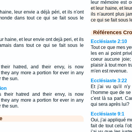
leur mémoire est o
et leur haine, et leu
aine, leur envie a déjà péri, et ils n'ont
ils n'auront plus j
onde dans tout ce qui se fait sous le
ce qui se fait sous le
Références Cro
r haine, et leur envie ont dejà peri, et ils
Ecclésiaste 2:10
jamais dans tout ce qui se fait sous le
Tout ce que mes yeu
les en ai point priv
coeur aucune joie;
plaisir à tout mon tra
 their hatred, and their envy, is now
m'en est revenue.
 they any more a portion for ever in any
 the sun.
Ecclésiaste 3:22
Et j'ai vu qu'il n
ion
l'homme que de se 
s their hatred and their envy, is now
c'est là sa part. Ca
 they any more a portion for ever in any
qui sera après lui?
r the sun.
Ecclésiaste 9:1
e
Oui, j'ai appliqué mo
fait de tout cela l
j'ai vu que les just