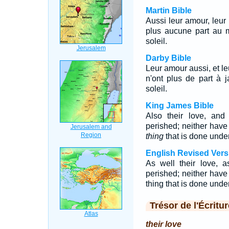
Martin Bible
Aussi leur amour, leur h
plus aucune part au m
soleil.
Darby Bible
Leur amour aussi, et leu
n'ont plus de part à 
soleil.
King James Bible
Also their love, and
perished; neither have
thing
that is done under
English Revised Vers
As well their love, a
perished; neither have
thing that is done unde
Trésor de l'Écritur
their love