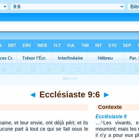
◄
Ecclésiaste 9:6
►
Contexte
Ecclésiaste 9
aine, et leur envie, ont déjà péri; et ils
…
Les vivants, e
5
ucune part à tout ce qui se fait sous le
mourront; mais les 
il n'y a pour eux p