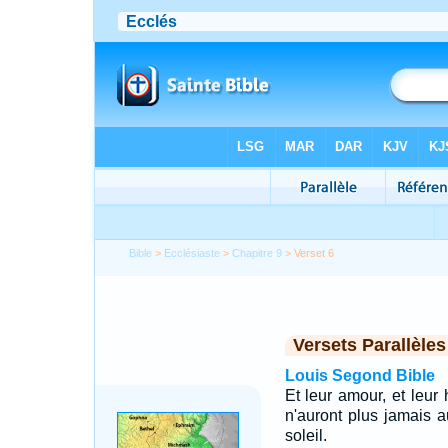
Bible
>
Ecclésiaste
>
Chapitre 9
> Verset 6
Versets Parallèles
Louis Segond Bible
Et leur amour, et leur h
n'auront plus jamais a
soleil.