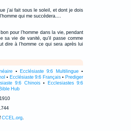
que j'ai fait sous le soleil, et dont je dois
 à l'homme qui me succédera.…
t bon pour l'homme dans la vie, pendant
e sa vie de vanité, qu'il passe comme
t dire à l'homme ce qui sera après lui
inéaire
•
Ecclésiaste 9:6 Multilingue
•
nol
•
Ecclésiaste 9:6 Français
•
Prediger
siaste 9:6 Chinois
•
Ecclesiastes 9:6
Bible Hub
 1910
1744
f
CCEL.org
.