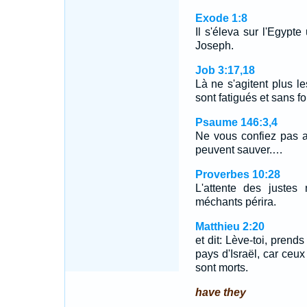
Exode 1:8
Il s'éleva sur l'Egypte
Joseph.
Job 3:17,18
Là ne s'agitent plus l
sont fatigués et sans f
Psaume 146:3,4
Ne vous confiez pas a
peuvent sauver.…
Proverbes 10:28
L'attente des justes
méchants périra.
Matthieu 2:20
et dit: Lève-toi, prends
pays d'Israël, car ceux
sont morts.
have they