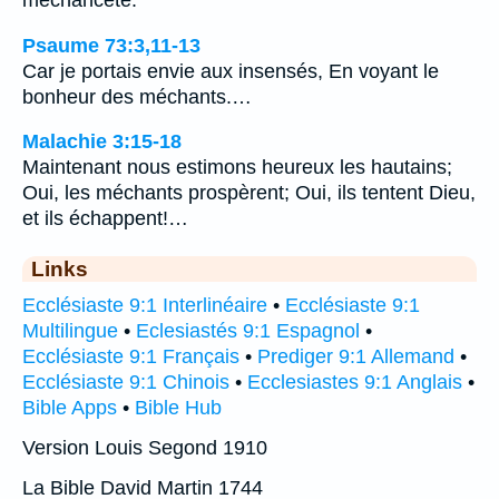
méchanceté.
Psaume 73:3,11-13
Car je portais envie aux insensés, En voyant le
bonheur des méchants.…
Malachie 3:15-18
Maintenant nous estimons heureux les hautains;
Oui, les méchants prospèrent; Oui, ils tentent Dieu,
et ils échappent!…
Links
Ecclésiaste 9:1 Interlinéaire
•
Ecclésiaste 9:1
Multilingue
•
Eclesiastés 9:1 Espagnol
•
Ecclésiaste 9:1 Français
•
Prediger 9:1 Allemand
•
Ecclésiaste 9:1 Chinois
•
Ecclesiastes 9:1 Anglais
•
Bible Apps
•
Bible Hub
Version Louis Segond 1910
La Bible David Martin 1744