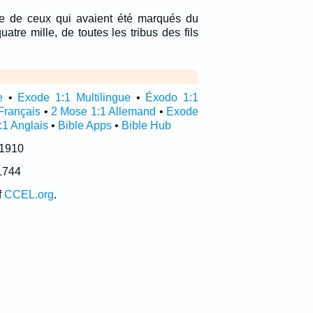
re de ceux qui avaient été marqués du
atre mille, de toutes les tribus des fils
e
•
Exode 1:1 Multilingue
•
Éxodo 1:1
Français
•
2 Mose 1:1 Allemand
•
Exode
1 Anglais
•
Bible Apps
•
Bible Hub
 1910
1744
f
CCEL.org
.