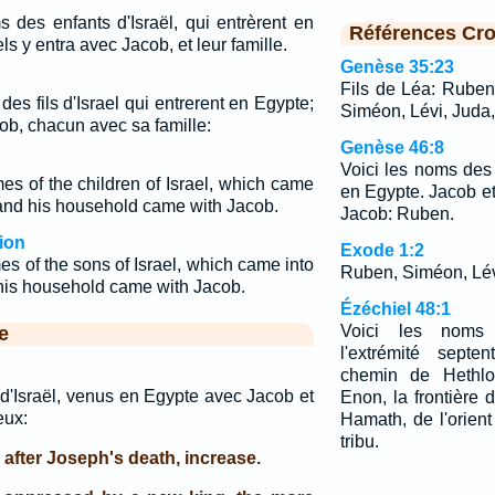
s des enfants d'Israël, qui entrèrent en
Références Cro
 y entra avec Jacob, et leur famille.
Genèse 35:23
Fils de Léa: Ruben
des fils d'Israel qui entrerent en Egypte;
Siméon, Lévi, Juda,
cob, chacun avec sa famille:
Genèse 46:8
Voici les noms des f
s of the children of Israel, which came
en Egypte. Jacob et
and his household came with Jacob.
Jacob: Ruben.
ion
Exode 1:2
s of the sons of Israel, which came into
Ruben, Siméon, Lév
his household came with Jacob.
Ézéchiel 48:1
Voici les noms 
e
l'extrémité septe
chemin de Hethlo
 d'Israël, venus en Egypte avec Jacob et
Enon, la frontière
eux:
Hamath, de l'orient
tribu.
, after Joseph's death, increase.