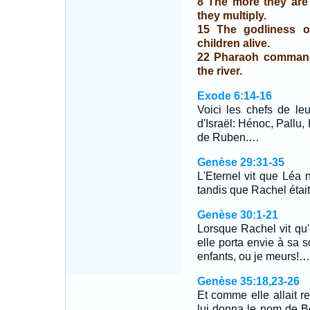
8 The more they are
they multiply.
15 The godliness o
children alive.
22 Pharaoh commands
the river.
Exode 6:14-16
Voici les chefs de le
d'Israël: Hénoc, Pallu,
de Ruben.…
Genèse 29:31-35
L'Eternel vit que Léa n
tandis que Rachel était
Genèse 30:1-21
Lorsque Rachel vit qu'
elle porta envie à sa s
enfants, ou je meurs!…
Genèse 35:18,23-26
Et comme elle allait re
lui donna le nom de B