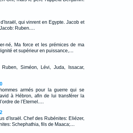
 d'Israël, qui vinrent en Egypte. Jacob et
e Jacob: Ruben.…
er-né, Ma force et les prémices de ma
dignité et supérieur en puissance,…
ël. Ruben, Siméon, Lévi, Juda, Issacar,
0
 hommes armés pour la guerre qui se
vid à Hébron, afin de lui transférer la
l'ordre de l'Eternel.…
2
bus d'Israël. Chef des Rubénites: Eliézer,
onites: Schephathia, fils de Maaca;…