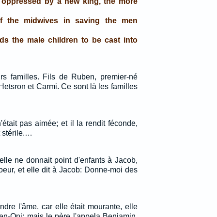
 oppressed by a new king, the more
f the midwives in saving the men
 the male children to be cast into
urs familles. Fils de Ruben, premier-né
 Hetsron et Carmi. Ce sont là les familles
'était pas aimée; et il la rendit féconde,
 stérile.…
elle ne donnait point d'enfants à Jacob,
oeur, et elle dit à Jacob: Donne-moi des
ndre l'âme, car elle était mourante, elle
en-Oni; mais le père l'appela Benjamin.