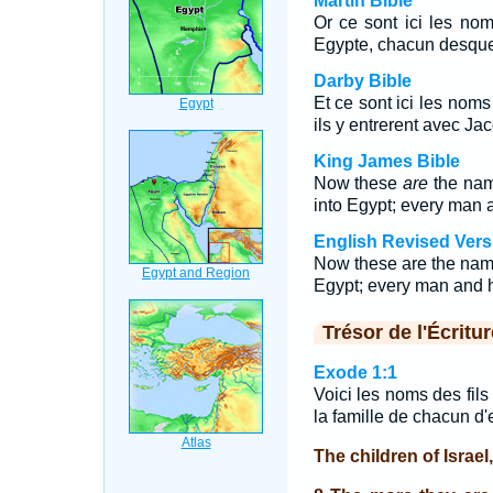
Martin Bible
Or ce sont ici les nom
Egypte, chacun desquels
Darby Bible
Et ce sont ici les noms 
ils y entrerent avec Ja
King James Bible
Now these
are
the name
into Egypt; every man 
English Revised Vers
Now these are the name
Egypt; every man and 
Trésor de l'Écritur
Exode 1:1
Voici les noms des fils
la famille de chacun d'
The children of Israel