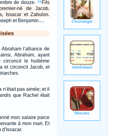
nombre de douze.
Fils
23
remier-né de Jacob,
a, Issacar et Zabulon.
Joseph et Benjamin.…
isées
 Abraham l'alliance de
t ainsi, Abraham, ayant
 circoncit le huitième
a et circoncit Jacob, et
riarches.
 n'était pas aimée; et il
tandis que Rachel était
donné mon salaire parce
servante à mon mari. Et
 d'Issacar.