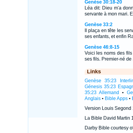
Genèse 30:18-20
Léa dit: Dieu m'a don
servante à mon mari. E
Genèse 33:2
Il plaça en tête les se
ses enfants, et enfin 
Genèse 46:8-15
Voici les noms des fils
ses fils. Premier-né d
Links
Genèse 35:23 Interli
Génesis 35:23 Espag
35:23 Allemand
•
Ge
Anglais
•
Bible Apps
•
Version Louis Segond
La Bible David Martin 
Darby Bible courtesy o