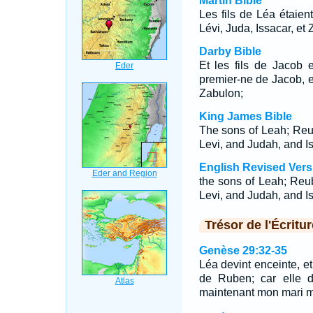
Martin Bible
Les fils de Léa étaie
Lévi, Juda, Issacar, et
Darby Bible
Et les fils de Jacob 
premier-ne de Jacob, et
Zabulon;
King James Bible
The sons of Leah; Reu
Levi, and Judah, and I
English Revised Vers
the sons of Leah; Reu
Levi, and Judah, and I
Trésor de l'Écritur
Genèse 29:32-35
Léa devint enceinte, et
de Ruben; car elle di
maintenant mon mari 