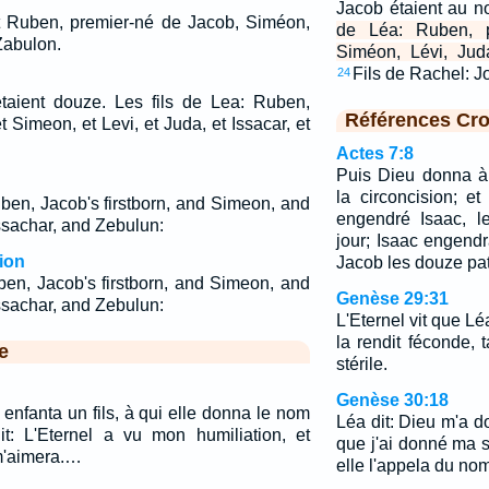
Jacob étaient au 
nt Ruben, premier-né de Jacob, Siméon,
de Léa: Ruben, p
 Zabulon.
Siméon, Lévi, Jud
Fils de Rachel: 
24
etaient douze. Les fils de Lea: Ruben,
Références Cro
 Simeon, et Levi, et Juda, et Issacar, et
Actes 7:8
Puis Dieu donna à
la circoncision; e
ben, Jacob's firstborn, and Simeon, and
engendré Isaac, le
ssachar, and Zebulun:
jour; Isaac engendr
ion
Jacob les douze pat
ben, Jacob's firstborn, and Simeon, and
Genèse 29:31
ssachar, and Zebulun:
L'Eternel vit que Léa
la rendit féconde, 
e
stérile.
Genèse 30:18
 enfanta un fils, à qui elle donna le nom
Léa dit: Dieu m'a 
t: L'Eternel a vu mon humiliation, et
que j'ai donné ma 
m'aimera.…
elle l'appela du nom