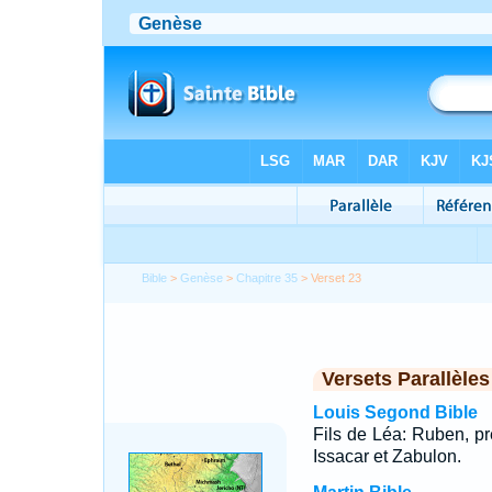
Bible
>
Genèse
>
Chapitre 35
> Verset 23
Versets Parallèles
Louis Segond Bible
Fils de Léa: Ruben, p
Issacar et Zabulon.