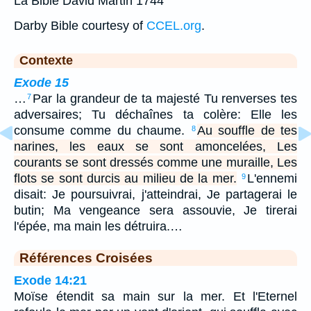
La Bible David Martin 1744
Darby Bible courtesy of
CCEL.org
.
Contexte
Exode 15
…
Par la grandeur de ta majesté Tu renverses tes
7
adversaires; Tu déchaînes ta colère: Elle les
consume comme du chaume.
Au souffle de tes
8
narines, les eaux se sont amoncelées, Les
courants se sont dressés comme une muraille, Les
flots se sont durcis au milieu de la mer.
L'ennemi
9
disait: Je poursuivrai, j'atteindrai, Je partagerai le
butin; Ma vengeance sera assouvie, Je tirerai
l'épée, ma main les détruira.…
Références Croisées
Exode 14:21
Moïse étendit sa main sur la mer. Et l'Eternel