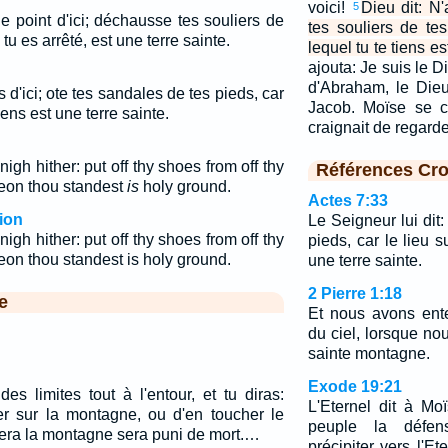
voici!
Dieu dit: N'
5
he point d'ici; déchausse tes souliers de
tes souliers de tes
 tu es arrêté, est une terre sainte.
lequel tu te tiens es
ajouta: Je suis le D
d'Abraham, le Dieu
s d'ici; ote tes sandales de tes pieds, car
Jacob. Moïse se c
tiens est une terre sainte.
craignait de regard
igh hither: put off thy shoes from off thy
Références Cro
reon thou standest
is
holy ground.
Actes 7:33
ion
Le Seigneur lui dit:
igh hither: put off thy shoes from off thy
pieds, car le lieu s
reon thou standest is holy ground.
une terre sainte.
2 Pierre 1:18
e
Et nous avons ent
du ciel, lorsque nou
sainte montagne.
Exode 19:21
es limites tout à l'entour, et tu diras:
L'Eternel dit à Mo
r sur la montagne, ou d'en toucher le
peuple la défe
era la montagne sera puni de mort.…
précipiter vers l'Et