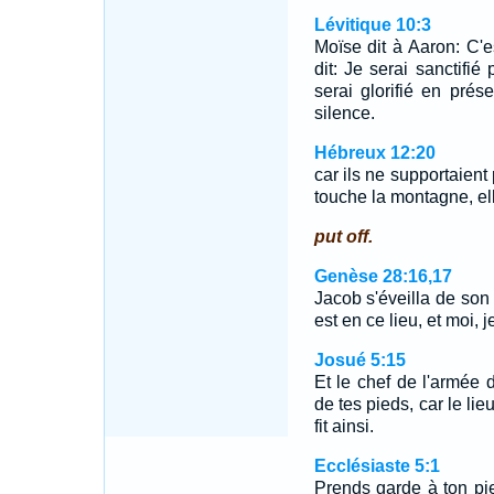
Lévitique 10:3
Moïse dit à Aaron: C'es
dit: Je serai sanctifié
serai glorifié en pré
silence.
Hébreux 12:20
car ils ne supportaient
touche la montagne, ell
put off.
Genèse 28:16,17
Jacob s'éveilla de son 
est en ce lieu, et moi, 
Josué 5:15
Et le chef de l'armée d
de tes pieds, car le lie
fit ainsi.
Ecclésiaste 5:1
Prends garde à ton pi