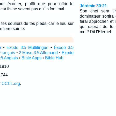
ur écouter, plutôt que pour offrir le
Jérémie 30:21
car ils ne savent pas qu'ils font mal.
Son chef sera ti
dominateur sortira 
ferai approcher, et 
 tes souliers de tes pieds, car le lieu sur
qui oserait de lu
e terre sainte.
moi? Dit l'Eternel.
e
•
Exode 3:5 Multilingue
•
Éxodo 3:5
Français
•
2 Mose 3:5 Allemand
•
Exode
5 Anglais
•
Bible Apps
•
Bible Hub
 1910
1744
f
CCEL.org
.