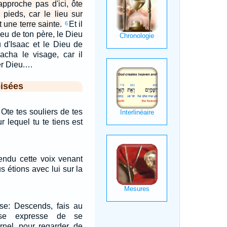
approche pas d'ici, ôte
 pieds, car le lieu sur
t une terre sainte.
Et il
6
ieu de ton père, le Dieu
 d'Isaac et le Dieu de
acha le visage, car il
er Dieu.…
isées
 Ote tes souliers de tes
ur lequel tu te tiens est
endu cette voix venant
s étions avec lui sur la
ïse: Descends, fais au
nse expresse de se
ernel, pour regarder, de