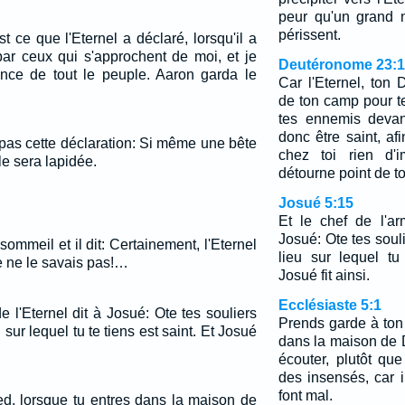
peur qu'un grand 
périssent.
t ce que l'Eternel a déclaré, lorsqu'il a
 par ceux qui s'approchent de moi, et je
Deutéronome 23:
sence de tout le peuple. Aaron garda le
Car l'Eternel, ton
de ton camp pour te
tes ennemis devan
donc être saint, af
 pas cette déclaration: Si même une bête
chez toi rien d'i
e sera lapidée.
détourne point de to
Josué 5:15
Et le chef de l'ar
Josué: Ote tes souli
sommeil et il dit: Certainement, l'Eternel
lieu sur lequel tu
je ne le savais pas!…
Josué fit ainsi.
Ecclésiaste 5:1
e l'Eternel dit à Josué: Ote tes souliers
Prends garde à ton 
u sur lequel tu te tiens est saint. Et Josué
dans la maison de 
écouter, plutôt que 
des insensés, car i
font mal.
ed, lorsque tu entres dans la maison de