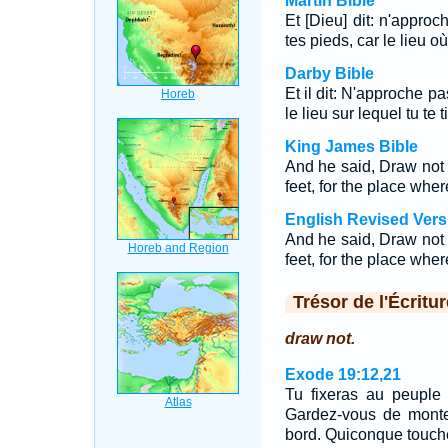
Martin Bible
Et [Dieu] dit: n'approc
tes pieds, car le lieu où
Darby Bible
Et il dit: N'approche pa
le lieu sur lequel tu te 
King James Bible
And he said, Draw not n
feet, for the place whe
English Revised Vers
And he said, Draw not n
feet, for the place whe
Trésor de l'Écritur
draw not.
Exode 19:12,21
Tu fixeras au peuple d
Gardez-vous de monte
bord. Quiconque touch