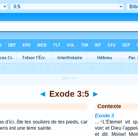
◄
Exode 3:5
►
Contexte
Exode 3
 d'ici, ôte tes souliers de tes pieds, car
…
L'Eternel vit q
4
tiens est une terre sainte.
voir; et Dieu l'appe
et dit: Moïse! Moï