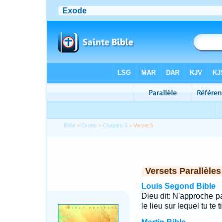
Bible
>
Exode
>
Chapitre 3
> Verset 5
Versets Parallèles
Louis Segond Bible
Dieu dit: N'approche pas
le lieu sur lequel tu te 