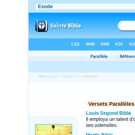
Bible
>
Exode
>
Chapitre 37
> Verset 24
Versets Parallèles
Louis Segond Bible
Il employa un talent d'
ses ustensiles.