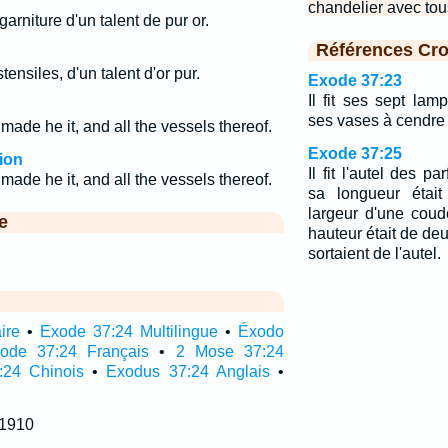
chandelier avec tou
a garniture d'un talent de pur or.
Références Cro
stensiles, d'un talent d'or pur.
Exode 37:23
Il fit ses sept la
ses vases à cendre 
 made he it, and all the vessels thereof.
Exode 37:25
ion
Il fit l'autel des p
 made he it, and all the vessels thereof.
sa longueur étai
largeur d'une coudé
e
hauteur était de d
sortaient de l'autel.
ire
•
Exode 37:24 Multilingue
•
Éxodo
ode 37:24 Français
•
2 Mose 37:24
:24 Chinois
•
Exodus 37:24 Anglais
•
 1910