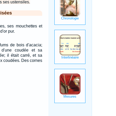
s ses ustensiles.
isées
mpes, ses mouchettes et
d'or pur.
arfums de bois d'acacia;
t d'une coudée et sa
e; il était carré, et sa
eux coudées. Des cornes