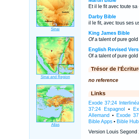
Martin Bible
Et il le fit avec toute s
Darby Bible
il le fit, avec tous ses u
King James Bible
Of
a talent of pure gold
English Revised Vers
Of a talent of pure gold
Trésor de l'Écritur
no reference
Links
Exode 37:24 Interlinéa
37:24 Espagnol
•
Ex
Allemand
•
Exode 37
Bible Apps
•
Bible Hub
Version Louis Segond