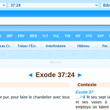
◄
Exode 37:24
►
Contexte
Exode 37
or pur, pour faire le chandelier avec tous
…
Il fit ses sept
23
et ses vases à 
employa un talent 