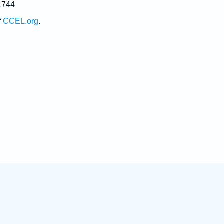
1744
f
CCEL.org
.