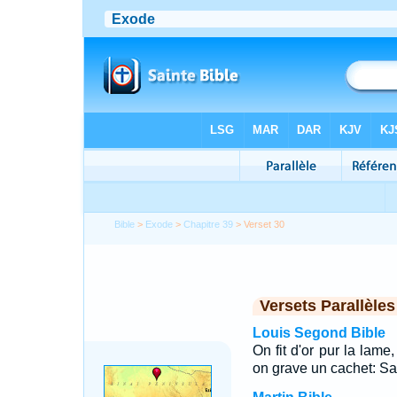
Bible
>
Exode
>
Chapitre 39
> Verset 30
Versets Parallèles
Louis Segond Bible
On fit d'or pur la lame
on grave un cachet: Sai