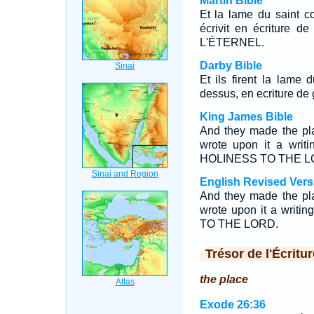
Martin Bible
Et la lame du saint c
écrivit en écriture 
L'ÉTERNEL.
Darby Bible
Et ils firent la lame d
dessus, en ecriture de 
King James Bible
And they made the pl
wrote upon it a writi
HOLINESS TO THE L
English Revised Vers
And they made the pla
wrote upon it a writin
TO THE LORD.
Trésor de l'Écritur
the place
Exode 26:36