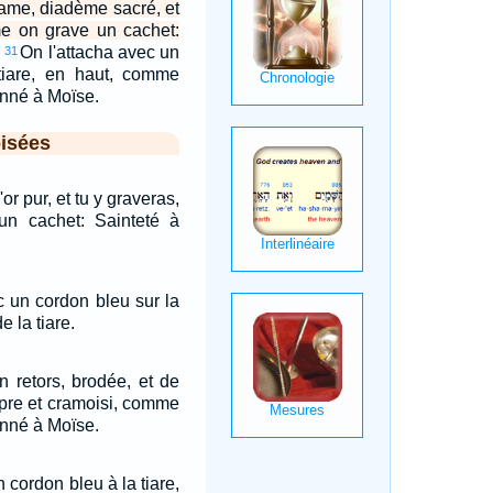
 lame, diadème sacré, et
mme on grave un cachet:
On l'attacha avec un
31
tiare, en haut, comme
donné à Moïse.
isées
or pur, et tu y graveras,
n cachet: Sainteté à
c un cordon bleu sur la
e la tiare.
in retors, brodée, et de
rpre et cramoisi, comme
donné à Moïse.
 cordon bleu à la tiare,