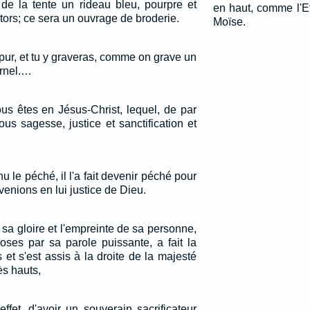
 de la tente un rideau bleu, pourpre et
en haut, comme l'Et
retors; ce sera un ouvrage de broderie.
Moïse.
pur, et tu y graveras, comme on grave un
ernel.…
ous êtes en Jésus-Christ, lequel, de par
ous sagesse, justice et sanctification et
u le péché, il l'a fait devenir péché pour
enions en lui justice de Dieu.
de sa gloire et l'empreinte de sa personne,
oses par sa parole puissante, a fait la
 et s'est assis à la droite de la majesté
ès hauts,
ffet, d'avoir un souverain sacrificateur