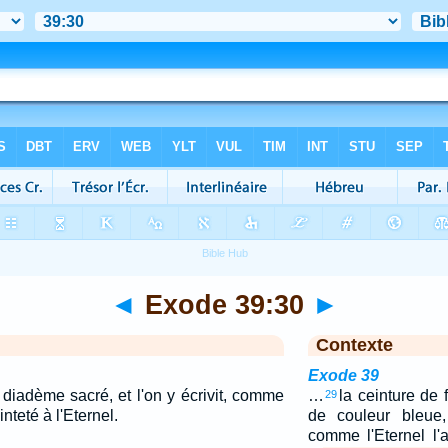
◄
Exode 39:30
►
Contexte
Exode 39
, diadème sacré, et l'on y écrivit, comme
…
la ceinture de f
29
nteté à l'Eternel.
de couleur bleue,
comme l'Eternel l'