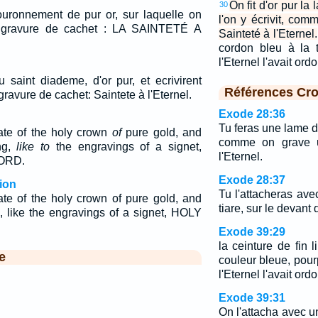
On fit d'or pur la
30
ouronnement de pur or, sur laquelle on
l'on y écrivit, co
de gravure de cachet : LA SAINTETÉ A
Sainteté à l'Eternel.
cordon bleu à la 
l'Eternel l'avait or
u saint diademe, d'or pur, et ecrivirent
Références Cro
gravure de cachet: Saintete à l'Eternel.
Exode 28:36
Tu feras une lame d'
ate of the holy crown
of
pure gold, and
comme on grave u
ng,
like to
the engravings of a signet,
l'Eternel.
ORD.
Exode 28:37
ion
Tu l'attacheras ave
te of the holy crown of pure gold, and
tiare, sur le devant d
g, like the engravings of a signet, HOLY
Exode 39:29
la ceinture de fin l
e
couleur bleue, pou
l'Eternel l'avait or
Exode 39:31
On l'attacha avec un