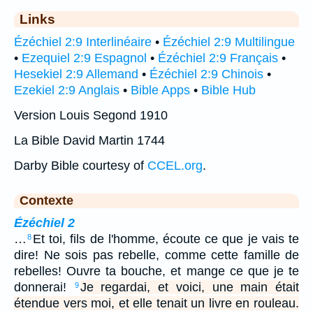
Links
Ézéchiel 2:9 Interlinéaire
•
Ézéchiel 2:9 Multilingue
•
Ezequiel 2:9 Espagnol
•
Ézéchiel 2:9 Français
•
Hesekiel 2:9 Allemand
•
Ézéchiel 2:9 Chinois
•
Ezekiel 2:9 Anglais
•
Bible Apps
•
Bible Hub
Version Louis Segond 1910
La Bible David Martin 1744
Darby Bible courtesy of
CCEL.org
.
Contexte
Ézéchiel 2
…
Et toi, fils de l'homme, écoute ce que je vais te
8
dire! Ne sois pas rebelle, comme cette famille de
rebelles! Ouvre ta bouche, et mange ce que je te
donnerai!
Je regardai, et voici, une main était
9
étendue vers moi, et elle tenait un livre en rouleau.